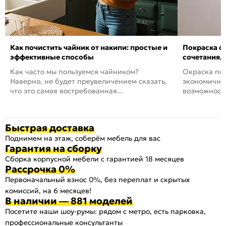
Как почистить чайник от накипи: простые и
Покраска ст
эффективные способы
сочетания,
Как часто мы пользуемся чайником?
Окраска пов
Наверно, не будет преувеличением сказать,
экономичный
что это самая востребованная...
возможность
Быстрая доставка
Поднимем на этаж, соберём мебель для вас
Гарантия на сборку
Сборка корпусной мебели с гарантией 18 месяцев
Рассрочка 0%
Первоначальный взнос 0%, без переплат и скрытых
комиссий, на 6 месяцев!
В наличии — 881 моделей
Посетите наши шоу-румы: рядом с метро, есть парковка,
профессиональные консультанты