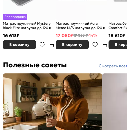
Распродажа
Матрас пружинный Mystery
Матрас пружинный Aura
Матрас бесп
Black Elite нагрузка до 120 кг
Memo M/S нагрузка до 120 кг
Comfort Flex
800x2000
800x2000
до 120 кг 1
16 613
17 080
18 610
₽
₽
-14%
₽
19 860 ₽
В корзину
В корзину
В корз
Полезные советы
Смотреть все