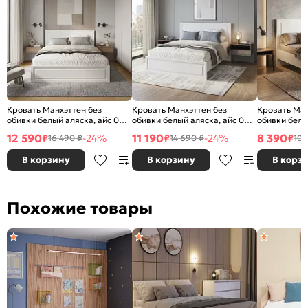
Кровать Манхэттен без
Кровать Манхэттен без
Кровать Ман
обивки белый аляска, айс 06
обивки белый аляска, айс 06
обивки белы
1800x2000, без
1600x2000, без
900x2000, б
12 590
11 190
8 390
₽
-24%
₽
-24%
₽
16 490 ₽
14 690 ₽
10 
ортопедического основания,
ортопедического основания,
ортопедичес
изголовье жесткое
изголовье жесткое
изголовье ж
В корзину
В корзину
В корз
Похожие товары