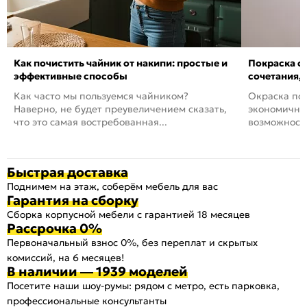
Как почистить чайник от накипи: простые и
Покраска ст
эффективные способы
сочетания,
Как часто мы пользуемся чайником?
Окраска пов
Наверно, не будет преувеличением сказать,
экономичный
что это самая востребованная...
возможность
Быстрая доставка
Поднимем на этаж, соберём мебель для вас
Гарантия на сборку
Сборка корпусной мебели с гарантией 18 месяцев
Рассрочка 0%
Первоначальный взнос 0%, без переплат и скрытых
комиссий, на 6 месяцев!
В наличии — 1939 моделей
Посетите наши шоу-румы: рядом с метро, есть парковка,
профессиональные консультанты