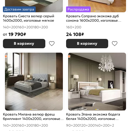
Доставим завтра
Распродажа
Кровать Сиеста велюр серый
Кровать Сопрано экокожа дуб
1400x2000, изголовье мягкое
сонома 1600x2000, изголовье
мягкое
140×200
160×200
180×200
160×200
19 790
24 108
от
₽
₽
В корзину
В корзину
Кровать Милана велюр фреш
Кровать Элана экокожа бодега
бриллиант 1400x2000, изголовье
белая 1400x2000, изголовье
мягкое
мягкое
140×200
160×200
180×200
90×200
120×200
140×200
+2