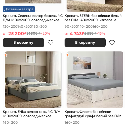
Доставим завтра
Кровать Селеста велюр бежевый С
Кровать STERN без обивки белый
П/М 1600x2000, ортопедическое
без П/М 1400x2000, изголовье
основание, изголовье мягкое
жесткое
120×200
140×200
160×200
90×200
140×200
160×200
25 200
4 743
от
₽
от
₽
31 500 ₽
-20%
5 580 ₽
-15%
В корзину
В корзину
Кровать Erika велюр серый С П/М
Кровать Фиеста без обивки
1600x2000, ортопедическое
графит/дуб крафт белый без П/М
основание, изголовье мягкое
1600x2000, изголовье жесткое
160×200
160×200