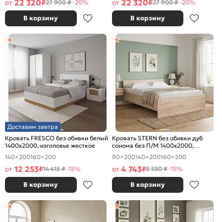
22 320
22 320
от
₽
от
₽
27 900 ₽
-20%
27 900 ₽
-20%
В корзину
В корзину
Доставим завтра
Кровать FRESCO без обивки белый
Кровать STERN без обивки дуб
1400x2000, изголовье жесткое
сонома без П/М 1400x2000,
изголовье жесткое
140×200
160×200
90×200
140×200
160×200
12 253
4 743
от
₽
от
₽
14 415 ₽
-15%
5 580 ₽
-15%
В корзину
В корзину