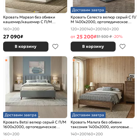
Доставим завтра
Кровать Марвэл без обивки
Кровать Селеста велюр серый С П/
кашемир/кашемир С П/М
М 1400x2000, ортопедическое
1600x2000, ортопедическое
основание, изголовье мягкое
160×200
120×200
140×200
160×200
основание, изголовье жесткое
27 090
25 200
₽
от
₽
31 500 ₽
-20%
В корзину
В корзину
Доставим завтра
Доставим завтра
Кровать Betsi велюр серый С П/М
Кровать Мальта без обивки
1600x2000, ортопедическое
таксония 1400x2000, изголовье
основание, изголовье мягкое
жесткое
160×200
140×200
160×200