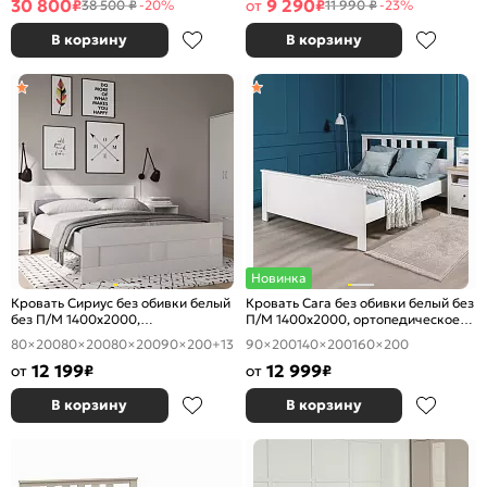
30 800
9 290
₽
от
₽
38 500 ₽
-20%
11 990 ₽
-23%
В корзину
В корзину
Новинка
Кровать Сириус без обивки белый
Кровать Сага без обивки белый без
без П/М 1400x2000,
П/М 1400x2000, ортопедическое
ортопедическое основание,
основание, изголовье жесткое
80×200
80×200
80×200
90×200
+13
90×200
140×200
160×200
изголовье жесткое
12 199
12 999
от
₽
от
₽
В корзину
В корзину