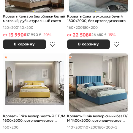
Кровать Калгари без обивки белый
Кровать Соната экокожа белый
матовый, дуб натуральный светлый
1800x2000, без ортопедического
1400x2000, изголовье жесткое
основания, изголовье мягкое
120×200
140×200
160×200
180×200
13 990
22 508
от
₽
от
₽
17 990 ₽
-20%
26 480 ₽
-15%
В корзину
В корзину
Кровать Erika велюр желтый С П/М
Кровать Olivia велюр синий без П/
1600x2000, ортопедическое
М 1400x2000, ортопедическое
основание, изголовье мягкое
основание, изголовье мягкое
160×200
140×200
140×200
160×200
+5