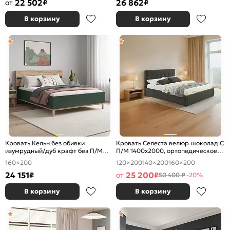
22 502
26 862
от
₽
₽
В корзину
В корзину
Кровать Кельн без обивки
Кровать Селеста велюр шоколад С
изумрудный/дуб крафт без П/М
П/М 1400x2000, ортопедическое
1600x2000, изголовье жесткое
основание, изголовье мягкое
160×200
120×200
140×200
160×200
24 151
25 200
₽
от
₽
50 400 ₽
-20%
В корзину
В корзину