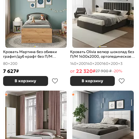
Кровать Мартина без обивки
Кровать Olivia велюр шоколад без
графит/дуб крафт без П/М
П/М 1400x2000, ортопедическое
800x2000, изголовье жесткое
основание, изголовье мягкое
80×200
140×200
140×200
160×200
+3
7 627
22 320
₽
от
₽
27 900 ₽
-20%
В корзину
В корзину