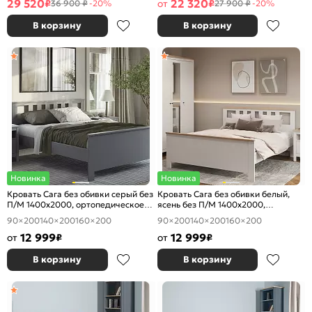
29 520
22 320
₽
от
₽
36 900 ₽
-20%
27 900 ₽
-20%
В корзину
В корзину
Новинка
Новинка
Кровать Сага без обивки серый без
Кровать Сага без обивки белый,
П/М 1400x2000, ортопедическое
ясень без П/М 1400x2000,
основание, изголовье жесткое
ортопедическое основание,
90×200
140×200
160×200
90×200
140×200
160×200
изголовье жесткое
12 999
12 999
от
₽
от
₽
В корзину
В корзину