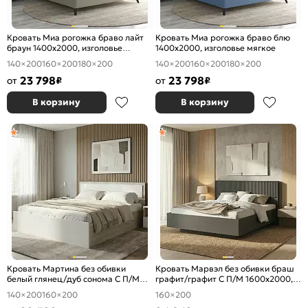
Кровать Миа рогожка браво лайт
Кровать Миа рогожка браво блю
браун 1400x2000, изголовье
1400x2000, изголовье мягкое
мягкое
140×200
160×200
180×200
140×200
160×200
180×200
23 798
23 798
от
₽
от
₽
В корзину
В корзину
Кровать Мартина без обивки
Кровать Марвэл без обивки браш
белый глянец/дуб сонома С П/М
графит/графит С П/М 1600x2000,
1400x2000, ортопедическое
ортопедическое основание,
140×200
160×200
160×200
основание, изголовье жесткое
изголовье жесткое