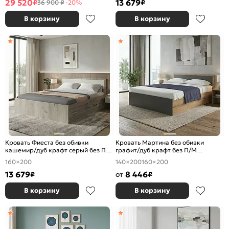
29 520
13 679
₽
₽
36 900 ₽
-20%
В корзину
В корзину
Кровать Фиеста без обивки
Кровать Мартина без обивки
кашемир/дуб крафт серый без П/
графит/дуб крафт без П/М
М 1600x2000, изголовье жесткое
1400x2000, изголовье жесткое
160×200
140×200
160×200
13 679
8 446
₽
от
₽
В корзину
В корзину