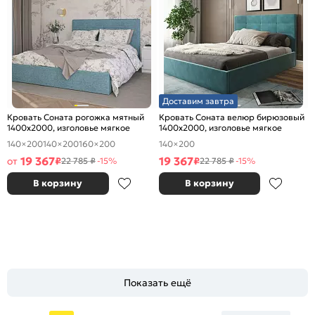
Доставим завтра
Кровать Соната рогожка мятный
Кровать Соната велюр бирюзовый
1400x2000, изголовье мягкое
1400x2000, изголовье мягкое
140×200
140×200
160×200
140×200
19 367
19 367
от
₽
₽
22 785 ₽
-15%
22 785 ₽
-15%
В корзину
В корзину
Показать ещё