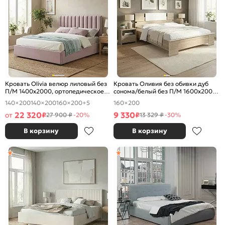
Кровать Olivia велюр лиловый без
Кровать Оливия без обивки дуб
П/М 1400x2000, ортопедическое
сонома/белый без П/М 1600x2000,
основание, изголовье мягкое
изголовье жесткое
140×200
140×200
160×200
+5
160×200
22 320
9 330
от
₽
₽
27 900 ₽
-20%
13 329 ₽
-30%
В корзину
В корзину