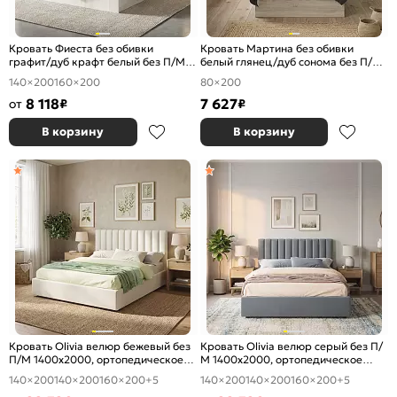
Кровать Фиеста без обивки
Кровать Мартина без обивки
графит/дуб крафт белый без П/М
белый глянец/дуб сонома без П/М
1400x2000, изголовье жесткое
800x2000, изголовье жесткое
140×200
160×200
80×200
8 118
7 627
от
₽
₽
В корзину
В корзину
Кровать Olivia велюр бежевый без
Кровать Olivia велюр серый без П/
П/М 1400x2000, ортопедическое
М 1400x2000, ортопедическое
основание, изголовье мягкое
основание, изголовье мягкое
140×200
140×200
160×200
+5
140×200
140×200
160×200
+5