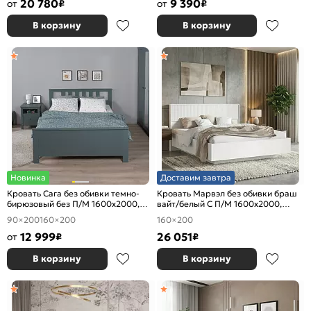
20 780
9 390
от
₽
от
₽
В корзину
В корзину
Новинка
Доставим завтра
Кровать Сага без обивки темно-
Кровать Марвэл без обивки браш
бирюзовый без П/М 1600x2000,
вайт/белый С П/М 1600x2000,
ортопедическое основание,
ортопедическое основание,
90×200
160×200
160×200
изголовье жесткое
изголовье жесткое
12 999
26 051
от
₽
₽
В корзину
В корзину