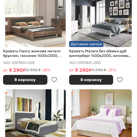
Доставим завтра
Кровать Глазго экокожа металл
Кровать Мальта без обивки дуб
бруклин, таксония 1400x2000,
винтерберг 1400x2000, изголовье
изголовье мягкое
жесткое
140×200
160×200
140×200
160×200
9 290
9 290
от
₽
от
₽
12 990 ₽
-28%
11 990 ₽
-23%
В корзину
В корзину