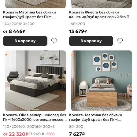
Кровать Мартина без обивки
Кровать Фиеста без обивки
графит/дуб крафт без П/М
кашемир/дуб крафт серый без П/
1400x2000, изголовье жесткое
М 1600x2000, изголовье жесткое
140×200
160×200
160×200
8 446
13 679
от
₽
₽
В корзину
В корзину
Кровать Olivia велюр шоколад без
Кровать Мартина без обивки
П/М 1400x2000, ортопедическое
графит/дуб крафт без П/М
основание, изголовье мягкое
800x2000, изголовье жесткое
140×200
140×200
160×200
+3
80×200
22 320
7 627
от
₽
₽
27 900 ₽
-20%