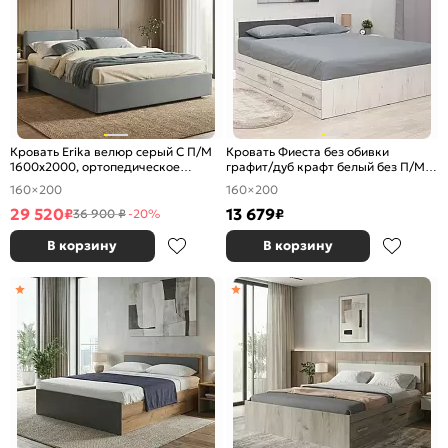
Кровать Erika велюр серый С П/М
Кровать Фиеста без обивки
1600x2000, ортопедическое
графит/дуб крафт белый без П/М
основание, изголовье мягкое
1600x2000, изголовье жесткое
160×200
160×200
29 520
13 679
₽
₽
36 900 ₽
-20%
В корзину
В корзину