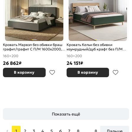
Кровать Марвэл без обивки браш
Кровать Кельн без обивки
графит/графит С П/М 1600x2000,
изумрудный/дуб крафт без П/М
ортопедическое основание,
1600x2000, изголовье жесткое
160×200
160×200
изголовье жесткое
26 862
24 151
₽
₽
В корзину
В корзину
Показать ещё
1
2
3
4
5
6
7
8
...
8
Дальше