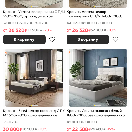
Кровать Verona велюр синий С П/М
Кровать Verona велюр
1400x2000, ортопедическое
шоколадный С П/М 1400x2000,
основание, изголовье мягкое
ортопедическое основание,
140×200
160×200
180×200
140×200
160×200
180×200
изголовье мягкое
26 320
26 320
от
₽
от
₽
32 900 ₽
-20%
32 900 ₽
-20%
В корзину
В корзину
Кровать Betsi велюр шоколад С П/
Кровать Соната экокожа белый
М 1600x2000, ортопедическое
1800x2000, без ортопедического
основание, изголовье мягкое
основания, изголовье мягкое
160×200
160×200
180×200
30 800
22 508
₽
от
₽
38 500 ₽
-20%
26 480 ₽
-15%