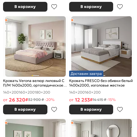
В корзину
В корзину
Доставим завтра
Кровать Verona велюр лиловый С
Кровать FRESCO без обивки белый
П/М 1400x2000, ортопедическое
1400x2000, изголовье жесткое
основание, изголовье мягкое
140×200
160×200
180×200
140×200
160×200
26 320
12 253
от
₽
от
₽
32 900 ₽
-20%
14 415 ₽
-15%
В корзину
В корзину