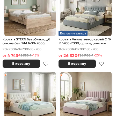
Доставим завтра
Кровать STERN без обивки дуб
Кровать Verona велюр серый С П/
сонома без П/М 1400x2000,
М 1400x2000, ортопедическое
изголовье жесткое
основание, изголовье мягкое
90×200
140×200
160×200
140×200
160×200
180×200
4 743
26 320
от
₽
от
₽
5 580 ₽
-15%
32 900 ₽
-20%
В корзину
В корзину