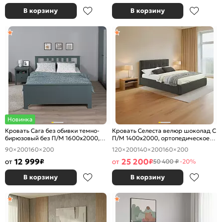
В корзину
В корзину
Новинка
Кровать Сага без обивки темно-
Кровать Селеста велюр шоколад С
бирюзовый без П/М 1600x2000,
П/М 1400x2000, ортопедическое
ортопедическое основание,
основание, изголовье мягкое
90×200
160×200
120×200
140×200
160×200
изголовье жесткое
12 999
25 200
от
₽
от
₽
50 400 ₽
-20%
В корзину
В корзину