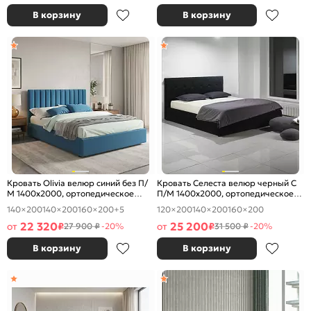
В корзину
В корзину
Кровать Olivia велюр синий без П/
Кровать Селеста велюр черный С
М 1400x2000, ортопедическое
П/М 1400x2000, ортопедическое
основание, изголовье мягкое
основание, изголовье мягкое
140×200
140×200
160×200
+5
120×200
140×200
160×200
22 320
25 200
от
₽
от
₽
27 900 ₽
-20%
31 500 ₽
-20%
В корзину
В корзину