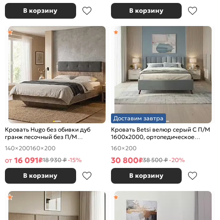
В корзину
В корзину
Доставим завтра
Кровать Hugo без обивки дуб
Кровать Betsi велюр серый С П/М
гранж песочный без П/М
1600x2000, ортопедическое
1400x2000, изголовье жесткое
основание, изголовье мягкое
140×200
160×200
160×200
16 091
30 800
от
₽
₽
18 930 ₽
-15%
38 500 ₽
-20%
В корзину
В корзину