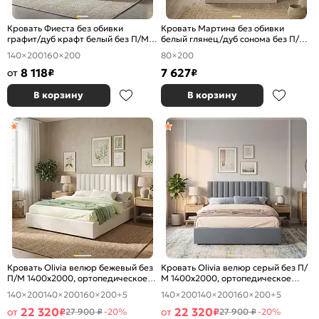
Кровать Фиеста без обивки
Кровать Мартина без обивки
графит/дуб крафт белый без П/М
белый глянец/дуб сонома без П/М
1400x2000, изголовье жесткое
800x2000, изголовье жесткое
140×200
160×200
80×200
8 118
7 627
от
₽
₽
В корзину
В корзину
Кровать Olivia велюр бежевый без
Кровать Olivia велюр серый без П/
П/М 1400x2000, ортопедическое
М 1400x2000, ортопедическое
основание, изголовье мягкое
основание, изголовье мягкое
140×200
140×200
160×200
+5
140×200
140×200
160×200
+5
22 320
22 320
от
₽
от
₽
27 900 ₽
-20%
27 900 ₽
-20%