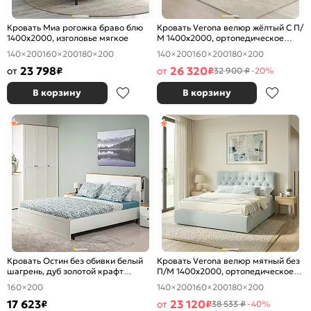
Кровать Миа рогожка браво блю
Кровать Verona велюр жёлтый С П/
1400x2000, изголовье мягкое
М 1400x2000, ортопедическое
основание, изголовье мягкое
140×200
160×200
180×200
140×200
160×200
180×200
23 798
26 320
от
₽
от
₽
32 900 ₽
-20%
В корзину
В корзину
Кровать Остин без обивки белый
Кровать Verona велюр мятный без
шагрень, дуб золотой крафт
П/М 1400x2000, ортопедическое
1600x2000, изголовье жесткое
основание, изголовье мягкое
160×200
140×200
160×200
180×200
17 623
23 120
₽
от
₽
38 533 ₽
-40%