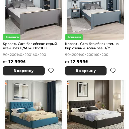
Новинка
Новинка
Кровать Сага без обивки серый,
Кровать Сага без обивки темно-
ясень без П/М 1400x2000,
бирюзовый, ясень без П/М
ортопедическое основание,
1400x2000, ортопедическое
90×200
140×200
160×200
90×200
140×200
160×200
изголовье жесткое
основание, изголовье жесткое
12 999
12 999
от
₽
от
₽
В корзину
В корзину