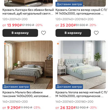
Доставим завтра
Кровать Калгари без обивки белый
Кровать Селеста велюр серый С П/
матовый, дуб натуральный светлый
М 1400x2000, ортопедическое
1400x2000, изголовье жесткое
основание, изголовье мягкое
120×200
140×200
120×200
140×200
160×200
13 990
25 200
от
₽
от
₽
17 990 ₽
-20%
31 500 ₽
-20%
В корзину
В корзину
Доставим завтра
Доставим завтра
Кровать Мальта без обивки
Кровать Verona велюр мятный С П/
таксония 1400x2000, изголовье
М 1400x2000, ортопедическое
жесткое
основание, изголовье мягкое
140×200
160×200
140×200
160×200
180×200
9 290
26 320
от
₽
от
₽
11 990 ₽
-23%
32 900 ₽
-20%