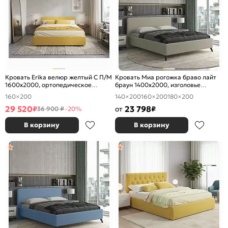
Кровать Erika велюр желтый С П/М
Кровать Миа рогожка браво лайт
1600x2000, ортопедическое
браун 1400x2000, изголовье
основание, изголовье мягкое
мягкое
160×200
140×200
160×200
180×200
29 520
23 798
₽
от
₽
36 900 ₽
-20%
В корзину
В корзину