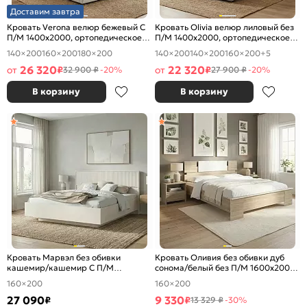
Доставим завтра
Кровать Verona велюр бежевый С
Кровать Olivia велюр лиловый без
П/М 1400x2000, ортопедическое
П/М 1400x2000, ортопедическое
основание, изголовье мягкое
основание, изголовье мягкое
140×200
160×200
180×200
140×200
140×200
160×200
+5
26 320
22 320
от
₽
от
₽
32 900 ₽
-20%
27 900 ₽
-20%
В корзину
В корзину
Кровать Марвэл без обивки
Кровать Оливия без обивки дуб
кашемир/кашемир С П/М
сонома/белый без П/М 1600x2000,
1600x2000, ортопедическое
изголовье жесткое
160×200
160×200
основание, изголовье жесткое
27 090
9 330
₽
₽
13 329 ₽
-30%