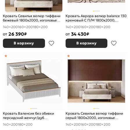
Кровать Севилья велюр тиффани
Кровать Аврора велюр balance 130
бежевый 1800x2000, изголовье
кремовый С П/М 1800x2000,
мягкое
изголовье мягкое
140×200
160×200
180×200
140×200
160×200
180×200
26 390
34 430
от
₽
от
₽
В корзину
В корзину
Кровать Валенсия без обивки
Кровать Севилья велюр тиффани
персидский жемчуг/дуб
серый 1800x2000, изголовье
натуральный светлый без П/М
мягкое
140×200
180×200
140×200
160×200
180×200
1800x2000, ортопедическое