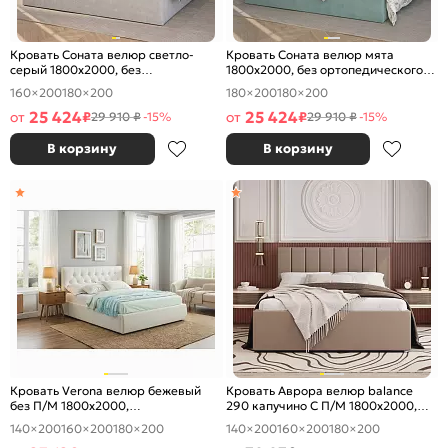
Кровать Соната велюр светло-
Кровать Соната велюр мята
серый 1800x2000, без
1800x2000, без ортопедического
ортопедического основания,
основания, изголовье мягкое
160×200
180×200
180×200
180×200
изголовье мягкое
25 424
25 424
от
₽
от
₽
29 910 ₽
-15%
29 910 ₽
-15%
В корзину
В корзину
Кровать Verona велюр бежевый
Кровать Аврора велюр balance
без П/М 1800x2000,
290 капучино С П/М 1800x2000,
ортопедическое основание,
изголовье мягкое
140×200
160×200
180×200
140×200
160×200
180×200
изголовье мягкое