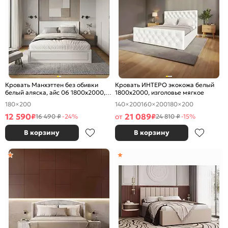
Кровать Манхэттен без обивки
Кровать ИНТЕРО экокожа белый
белый аляска, айс 06 1800x2000,
1800x2000, изголовье мягкое
без ортопедического основания,
180×200
140×200
160×200
180×200
изголовье жесткое
12 590
21 089
₽
от
₽
16 490 ₽
-24%
24 810 ₽
-15%
В корзину
В корзину