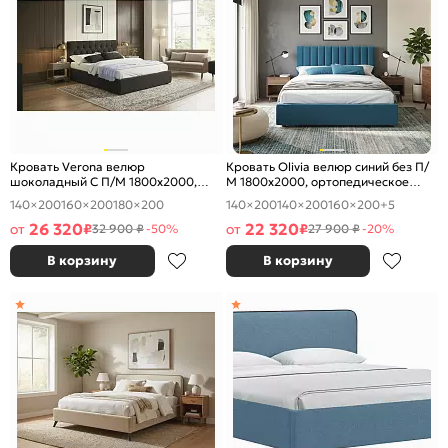
Кровать Verona велюр
Кровать Olivia велюр синий без П/
шоколадный С П/М 1800x2000,
М 1800x2000, ортопедическое
ортопедическое основание,
основание, изголовье мягкое
140×200
160×200
180×200
140×200
140×200
160×200
+5
изголовье мягкое
26 320
22 320
от
₽
от
₽
32 900 ₽
-50%
27 900 ₽
-20%
В корзину
В корзину