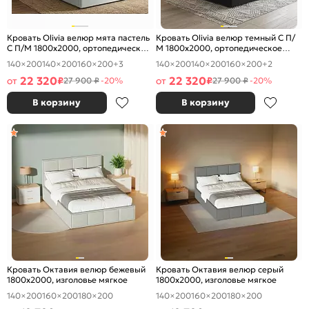
Кровать Olivia велюр мята пастель
Кровать Olivia велюр темный С П/
С П/М 1800x2000, ортопедическое
М 1800x2000, ортопедическое
основание, изголовье мягкое
основание, изголовье мягкое
140×200
140×200
160×200
+3
140×200
140×200
160×200
+2
22 320
22 320
от
₽
от
₽
27 900 ₽
-20%
27 900 ₽
-20%
В корзину
В корзину
Кровать Октавия велюр бежевый
Кровать Октавия велюр серый
1800x2000, изголовье мягкое
1800x2000, изголовье мягкое
140×200
160×200
180×200
140×200
160×200
180×200