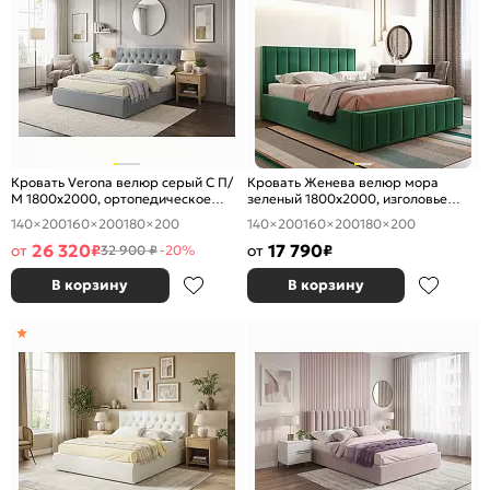
Кровать Verona велюр серый С П/
Кровать Женева велюр мора
М 1800x2000, ортопедическое
зеленый 1800x2000, изголовье
основание, изголовье мягкое
мягкое
140×200
160×200
180×200
140×200
160×200
180×200
26 320
17 790
от
₽
от
₽
32 900 ₽
-20%
В корзину
В корзину