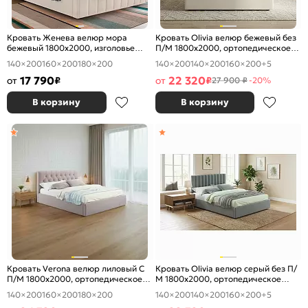
Кровать Женева велюр мора
Кровать Olivia велюр бежевый без
бежевый 1800x2000, изголовье
П/М 1800x2000, ортопедическое
мягкое
основание, изголовье мягкое
140×200
160×200
180×200
140×200
140×200
160×200
+5
17 790
22 320
от
₽
от
₽
27 900 ₽
-20%
В корзину
В корзину
Кровать Verona велюр лиловый С
Кровать Olivia велюр серый без П/
П/М 1800x2000, ортопедическое
М 1800x2000, ортопедическое
основание, изголовье мягкое
основание, изголовье мягкое
140×200
160×200
180×200
140×200
140×200
160×200
+5