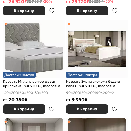
26 320
23 120
от
₽
от
₽
32 900 ₽
-20%
38 533 ₽
-50%
В корзину
В корзину
Доставим завтра
Доставим завтра
Кровать Милана велюр фреш
Кровать Элана экокожа бодега
бриллиант 1800x2000, изголовье
белая 1800x2000, изголовье
мягкое
мягкое
140×200
160×200
180×200
90×200
120×200
140×200
+2
20 780
9 390
от
₽
от
₽
В корзину
В корзину