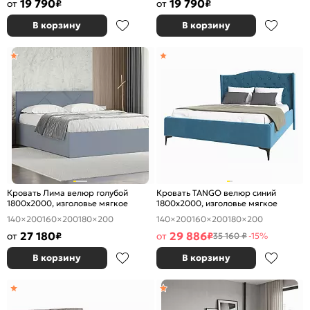
19 790
19 790
от
₽
от
₽
В корзину
В корзину
Кровать Лима велюр голубой
Кровать TANGO велюр синий
1800x2000, изголовье мягкое
1800x2000, изголовье мягкое
140×200
160×200
180×200
140×200
160×200
180×200
27 180
29 886
от
₽
от
₽
35 160 ₽
-15%
В корзину
В корзину