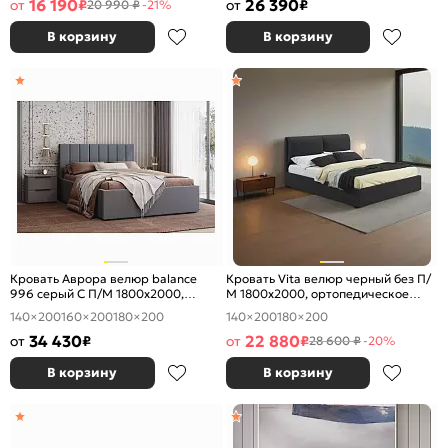
основание, изголовье жесткое
16 190
26 390
от
₽
от
₽
20 990 ₽
-21%
В корзину
В корзину
Кровать Аврора велюр balance
Кровать Vita велюр черный без П/
996 серый С П/М 1800x2000,
М 1800x2000, ортопедическое
изголовье мягкое
основание, изголовье мягкое
140×200
160×200
180×200
140×200
180×200
34 430
22 880
от
₽
от
₽
28 600 ₽
-20%
В корзину
В корзину