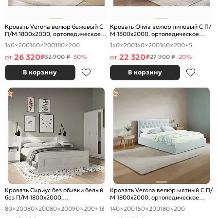
Кровать Verona велюр бежевый С
Кровать Olivia велюр лиловый С П/
П/М 1800x2000, ортопедическое
М 1800x2000, ортопедическое
основание, изголовье мягкое
основание, изголовье мягкое
140×200
160×200
180×200
140×200
140×200
160×200
+5
26 320
22 320
от
₽
от
₽
32 900 ₽
-30%
27 900 ₽
-20%
В корзину
В корзину
Кровать Сириус без обивки белый
Кровать Verona велюр мятный С П/
без П/М 1800x2000,
М 1800x2000, ортопедическое
ортопедическое основание,
основание, изголовье мягкое
80×200
80×200
80×200
90×200
+13
140×200
160×200
180×200
изголовье жесткое