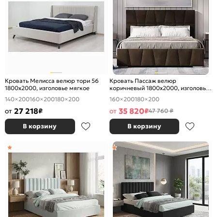
Кровать Мелисса велюр тори 56
Кровать Пассаж велюр
1800x2000, изголовье мягкое
коричневый 1800x2000, изголовье
мягкое
140×200
160×200
180×200
160×200
180×200
27 218
35 820
от
₽
от
₽
47 760 ₽
В корзину
В корзину