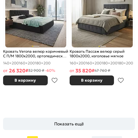
Кровать Verona велюр коричневый
Кровать Пассаж велюр серый
С П/М 1800x2000, ортопедическое
1800x2000, изголовье мягкое
основание, изголовье мягкое
140×200
160×200
180×200
160×200
160×200
180×200
180×200
26 320
35 820
от
₽
от
₽
32 900 ₽
-60%
47 760 ₽
В корзину
В корзину
Показать ещё