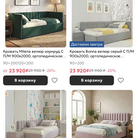
Доставим завтра
Кровать Milena велюр изумруд С
Кровать Bonna велюр серый С П/М
П/М 900x2000, ортопедическое
900x2000, ортопедическое
основание, изголовье мягкое
основание, изголовье мягкое
90×200
120×200
90×200
23 920
23 920
от
₽
₽
29 900 ₽
-20%
29 900 ₽
-20%
В корзину
В корзину