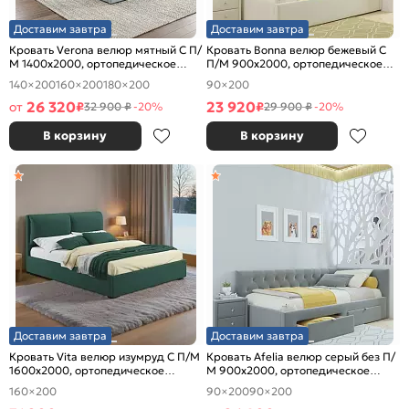
Доставим завтра
Доставим завтра
Кровать Verona велюр мятный С П/
Кровать Bonna велюр бежевый С
М 1400x2000, ортопедическое
П/М 900x2000, ортопедическое
основание, изголовье мягкое
основание, изголовье мягкое
140×200
160×200
180×200
90×200
26 320
23 920
от
₽
₽
32 900 ₽
-20%
29 900 ₽
-20%
В корзину
В корзину
Доставим завтра
Доставим завтра
Кровать Vita велюр изумруд С П/М
Кровать Afelia велюр серый без П/
1600x2000, ортопедическое
М 900x2000, ортопедическое
основание, изголовье мягкое
основание, изголовье мягкое
160×200
90×200
90×200