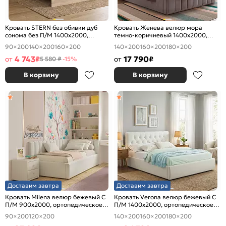
Кровать STERN без обивки дуб
Кровать Женева велюр мора
сонома без П/М 1400x2000,
темно-коричневый 1400x2000,
изголовье жесткое
изголовье мягкое
90×200
140×200
160×200
140×200
160×200
180×200
4 743
17 790
от
₽
от
₽
5 580 ₽
-15%
В корзину
В корзину
Доставим завтра
Доставим завтра
Кровать Milena велюр бежевый С
Кровать Verona велюр бежевый С
П/М 900x2000, ортопедическое
П/М 1400x2000, ортопедическое
основание, изголовье мягкое
основание, изголовье мягкое
90×200
120×200
140×200
160×200
180×200