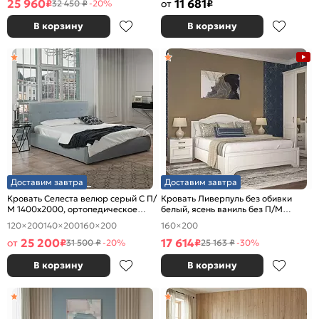
25 960
11 681
₽
от
₽
32 450 ₽
-20%
В корзину
В корзину
Доставим завтра
Доставим завтра
Кровать Селеста велюр серый С П/
Кровать Ливерпуль без обивки
М 1400x2000, ортопедическое
белый, ясень ваниль без П/М
основание, изголовье мягкое
1600x2000, изголовье жесткое
120×200
140×200
160×200
160×200
25 200
17 614
от
₽
₽
31 500 ₽
-20%
25 163 ₽
-30%
В корзину
В корзину