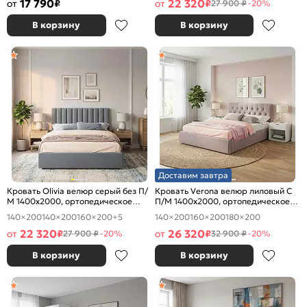
17 790
22 320
от
₽
от
₽
27 900 ₽
-20%
В корзину
В корзину
Доставим завтра
Кровать Olivia велюр серый без П/
Кровать Verona велюр лиловый С
М 1400x2000, ортопедическое
П/М 1400x2000, ортопедическое
основание, изголовье мягкое
основание, изголовье мягкое
140×200
140×200
160×200
+5
140×200
160×200
180×200
22 320
26 320
от
₽
от
₽
27 900 ₽
-20%
32 900 ₽
-20%
В корзину
В корзину