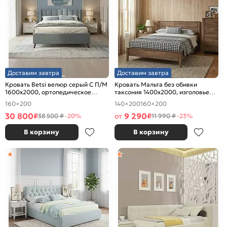
Доставим завтра
Доставим завтра
Кровать Betsi велюр серый С П/М
Кровать Мальта без обивки
1600x2000, ортопедическое
таксония 1400x2000, изголовье
основание, изголовье мягкое
жесткое
160×200
140×200
160×200
30 800
9 290
₽
от
₽
38 500 ₽
-20%
11 990 ₽
-23%
В корзину
В корзину