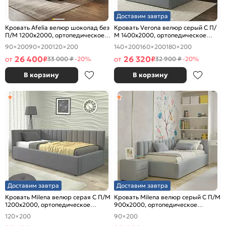
Доставим завтра
Кровать Afelia велюр шоколад без
Кровать Verona велюр серый С П/
П/М 1200x2000, ортопедическое
М 1400x2000, ортопедическое
основание, изголовье мягкое
основание, изголовье мягкое
90×200
90×200
120×200
140×200
160×200
180×200
26 400
26 320
от
₽
от
₽
33 000 ₽
-20%
32 900 ₽
-20%
В корзину
В корзину
Доставим завтра
Доставим завтра
Кровать Milena велюр серая С П/М
Кровать Milena велюр серый С П/М
1200x2000, ортопедическое
900x2000, ортопедическое
основание, изголовье мягкое
основание, изголовье мягкое
120×200
90×200