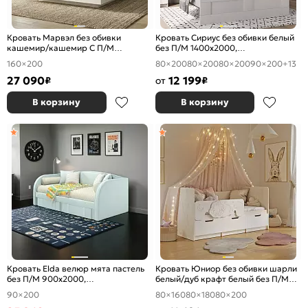
Кровать Марвэл без обивки
Кровать Сириус без обивки белый
кашемир/кашемир С П/М
без П/М 1400x2000,
1600x2000, ортопедическое
ортопедическое основание,
160×200
80×200
80×200
80×200
90×200
+13
основание, изголовье жесткое
изголовье жесткое
27 090
12 199
₽
от
₽
В корзину
В корзину
Кровать Elda велюр мята пастель
Кровать Юниор без обивки шарли
без П/М 900x2000,
белый/дуб крафт белый без П/М
ортопедическое основание,
800x1600, изголовье жесткое
90×200
80×160
80×180
80×200
изголовье мягкое