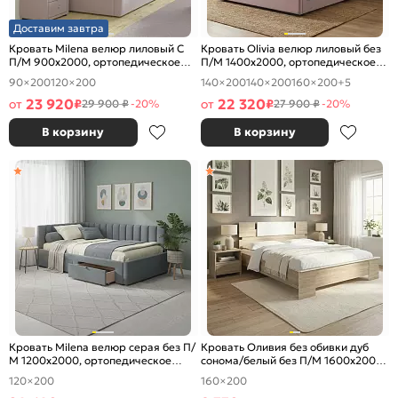
Доставим завтра
Кровать Milena велюр лиловый С
Кровать Olivia велюр лиловый без
П/М 900x2000, ортопедическое
П/М 1400x2000, ортопедическое
основание, изголовье мягкое
основание, изголовье мягкое
90×200
120×200
140×200
140×200
160×200
+5
23 920
22 320
от
₽
от
₽
29 900 ₽
-20%
27 900 ₽
-20%
В корзину
В корзину
Кровать Milena велюр серая без П/
Кровать Оливия без обивки дуб
М 1200x2000, ортопедическое
сонома/белый без П/М 1600x2000,
основание, изголовье мягкое
изголовье жесткое
120×200
160×200