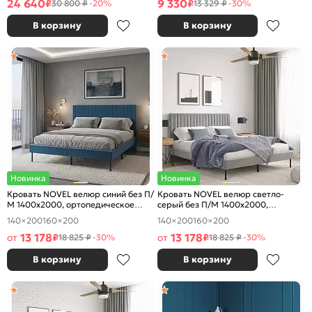
24 640
9 330
₽
₽
30 800 ₽
-20%
13 329 ₽
-30%
В корзину
В корзину
Новинка
Новинка
Кровать NOVEL велюр синий без П/
Кровать NOVEL велюр светло-
М 1400x2000, ортопедическое
серый без П/М 1400x2000,
основание, изголовье мягкое
ортопедическое основание,
140×200
160×200
140×200
160×200
изголовье мягкое
13 178
13 178
от
₽
от
₽
18 825 ₽
-30%
18 825 ₽
-30%
В корзину
В корзину