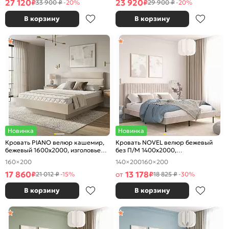
27 120
23 920
₽
₽
33 900 ₽
-20%
29 900 ₽
-20%
В корзину
В корзину
Новинка
Новинка
Кровать PIANO велюр кашемир,
Кровать NOVEL велюр бежевый
бежевый 1600x2000, изголовье
без П/М 1400x2000,
мягкое
ортопедическое основание,
160×200
140×200
160×200
изголовье мягкое
17 860
13 178
₽
от
₽
21 012 ₽
-15%
18 825 ₽
-30%
В корзину
В корзину