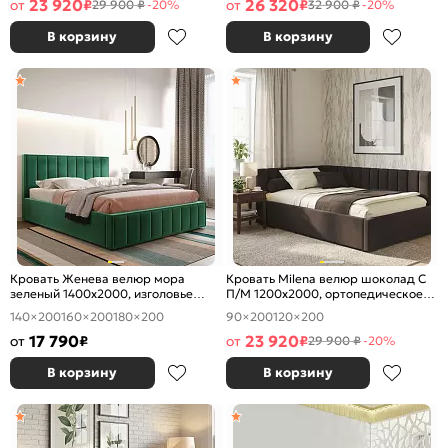
23 920
26 320
от
₽
от
₽
29 900 ₽
-20%
32 900 ₽
-20%
В корзину
В корзину
Кровать Женева велюр мора
Кровать Milena велюр шоколад С
зеленый 1400x2000, изголовье
П/М 1200x2000, ортопедическое
мягкое
основание, изголовье мягкое
140×200
160×200
180×200
90×200
120×200
17 790
23 920
от
₽
от
₽
29 900 ₽
-20%
В корзину
В корзину