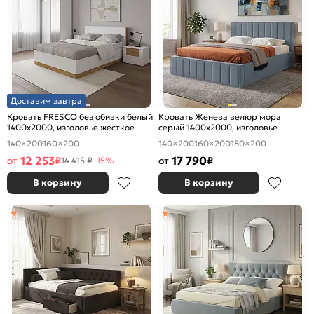
Доставим завтра
Кровать FRESCO без обивки белый
Кровать Женева велюр мора
1400x2000, изголовье жесткое
серый 1400x2000, изголовье
мягкое
140×200
160×200
140×200
160×200
180×200
12 253
17 790
от
₽
от
₽
14 415 ₽
-15%
В корзину
В корзину