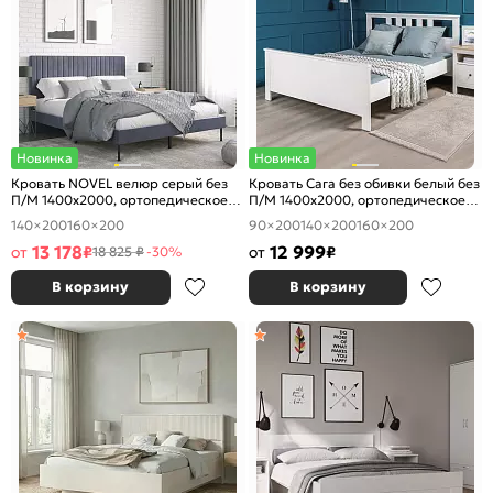
Новинка
Новинка
Кровать NOVEL велюр серый без
Кровать Сага без обивки белый без
П/М 1400x2000, ортопедическое
П/М 1400x2000, ортопедическое
основание, изголовье мягкое
основание, изголовье жесткое
140×200
160×200
90×200
140×200
160×200
13 178
12 999
от
₽
от
₽
18 825 ₽
-30%
В корзину
В корзину