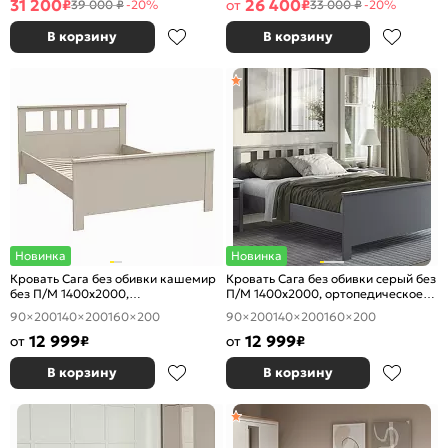
31 200
26 400
₽
от
₽
39 000 ₽
-20%
33 000 ₽
-20%
В корзину
В корзину
Новинка
Новинка
Кровать Сага без обивки кашемир
Кровать Сага без обивки серый без
без П/М 1400x2000,
П/М 1400x2000, ортопедическое
ортопедическое основание,
основание, изголовье жесткое
90×200
140×200
160×200
90×200
140×200
160×200
изголовье жесткое
12 999
12 999
от
₽
от
₽
В корзину
В корзину