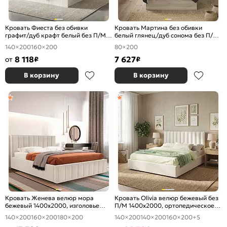
Кровать Фиеста без обивки
Кровать Мартина без обивки
графит/дуб крафт белый без П/М
белый глянец/дуб сонома без П/М
1400x2000, изголовье жесткое
800x2000, изголовье жесткое
140×200
160×200
80×200
8 118
7 627
от
₽
₽
В корзину
В корзину
Кровать Женева велюр мора
Кровать Olivia велюр бежевый без
бежевый 1400x2000, изголовье
П/М 1400x2000, ортопедическое
мягкое
основание, изголовье мягкое
140×200
160×200
180×200
140×200
140×200
160×200
+5