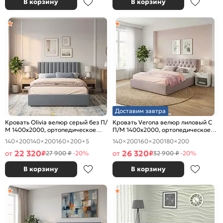
В корзину
В корзину
Доставим завтра
Кровать Olivia велюр серый без П/
Кровать Verona велюр лиловый С
М 1400x2000, ортопедическое
П/М 1400x2000, ортопедическое
основание, изголовье мягкое
основание, изголовье мягкое
140×200
140×200
160×200
+5
140×200
160×200
180×200
22 320
26 320
от
₽
от
₽
27 900 ₽
-20%
32 900 ₽
-20%
В корзину
В корзину