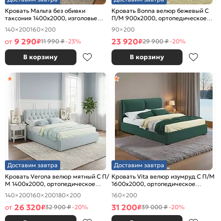
Кровать Мальта без обивки
Кровать Bonna велюр бежевый С
таксония 1400x2000, изголовье
П/М 900x2000, ортопедическое
жесткое
основание, изголовье мягкое
140×200
160×200
90×200
9 290
23 920
от
₽
₽
11 990 ₽
-23%
29 900 ₽
-20%
В корзину
В корзину
Доставим завтра
Доставим завтра
Кровать Verona велюр мятный С П/
Кровать Vita велюр изумруд С П/М
М 1400x2000, ортопедическое
1600x2000, ортопедическое
основание, изголовье мягкое
основание, изголовье мягкое
140×200
160×200
180×200
160×200
26 320
31 200
от
₽
₽
32 900 ₽
-20%
39 000 ₽
-20%