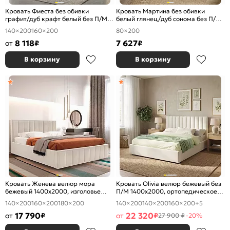
Кровать Фиеста без обивки
Кровать Мартина без обивки
графит/дуб крафт белый без П/М
белый глянец/дуб сонома без П/М
1400x2000, изголовье жесткое
800x2000, изголовье жесткое
140×200
160×200
80×200
8 118
7 627
от
₽
₽
В корзину
В корзину
Кровать Женева велюр мора
Кровать Olivia велюр бежевый без
бежевый 1400x2000, изголовье
П/М 1400x2000, ортопедическое
мягкое
основание, изголовье мягкое
140×200
160×200
180×200
140×200
140×200
160×200
+5
17 790
22 320
от
₽
от
₽
27 900 ₽
-20%