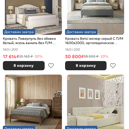
Доставим завтра
Доставим завтра
Кровать Ливерпуль без обивки
Кровать Betsi велюр серый С П/М
белый, ясень ваниль без П/М
1600x2000, ортопедическое
1600x2000, изголовье жесткое
основание, изголовье мягкое
160×200
160×200
17 614
30 800
₽
₽
25 163 ₽
-30%
38 500 ₽
-20%
В корзину
В корзину
Доставим завтра
Доставим завтра