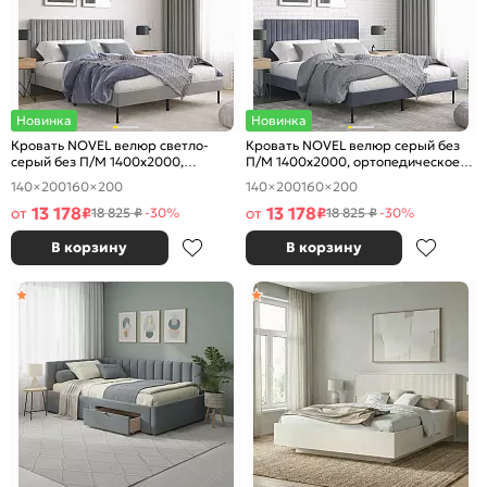
Новинка
Новинка
Кровать NOVEL велюр светло-
Кровать NOVEL велюр серый без
серый без П/М 1400x2000,
П/М 1400x2000, ортопедическое
ортопедическое основание,
основание, изголовье мягкое
140×200
160×200
140×200
160×200
изголовье мягкое
13 178
13 178
от
₽
от
₽
18 825 ₽
-30%
18 825 ₽
-30%
В корзину
В корзину