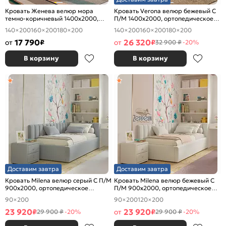
Кровать Женева велюр мора
Кровать Verona велюр бежевый С
темно-коричневый 1400x2000,
П/М 1400x2000, ортопедическое
изголовье мягкое
основание, изголовье мягкое
140×200
160×200
180×200
140×200
160×200
180×200
17 790
26 320
от
₽
от
₽
32 900 ₽
-20%
В корзину
В корзину
Доставим завтра
Доставим завтра
Кровать Milena велюр серый С П/М
Кровать Milena велюр бежевый С
900x2000, ортопедическое
П/М 900x2000, ортопедическое
основание, изголовье мягкое
основание, изголовье мягкое
90×200
90×200
120×200
23 920
23 920
₽
от
₽
29 900 ₽
-20%
29 900 ₽
-20%