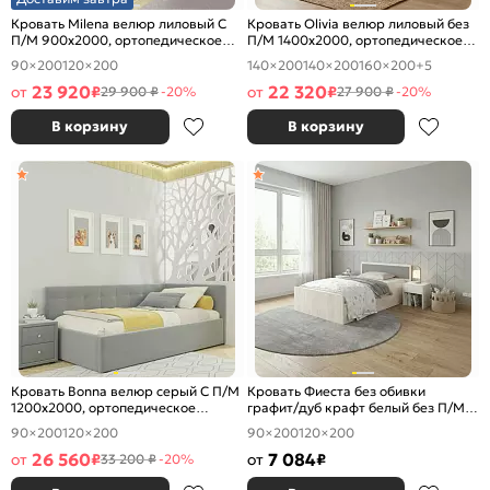
Кровать Milena велюр лиловый С
Кровать Olivia велюр лиловый без
П/М 900x2000, ортопедическое
П/М 1400x2000, ортопедическое
основание, изголовье мягкое
основание, изголовье мягкое
90×200
120×200
140×200
140×200
160×200
+5
23 920
22 320
от
₽
от
₽
29 900 ₽
-20%
27 900 ₽
-20%
В корзину
В корзину
Кровать Bonna велюр серый С П/М
Кровать Фиеста без обивки
1200x2000, ортопедическое
графит/дуб крафт белый без П/М
основание, изголовье мягкое
1200x2000, изголовье жесткое
90×200
120×200
90×200
120×200
26 560
7 084
от
₽
от
₽
33 200 ₽
-20%