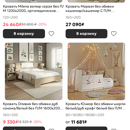
Кровать Milena велюр серая без П/
Кровать Марвэл без обивки
М 1200x2000, ортопедическое
кашемир/кашемир С П/М
основание, изголовье мягкое
1600x2000, ортопедическое
120×200
160×200
основание, изголовье жесткое
24 640
27 090
₽
₽
30 800 ₽
-20%
В корзину
В корзину
Кровать Оливия без обивки дуб
Кровать Юниор без обивки шарли
сонома/белый без П/М 1600x2000,
белый/дуб крафт белый без П/М
изголовье жесткое
800x1600, изголовье жесткое
160×200
80×160
80×180
80×200
9 330
11 681
₽
от
₽
13 329 ₽
-30%