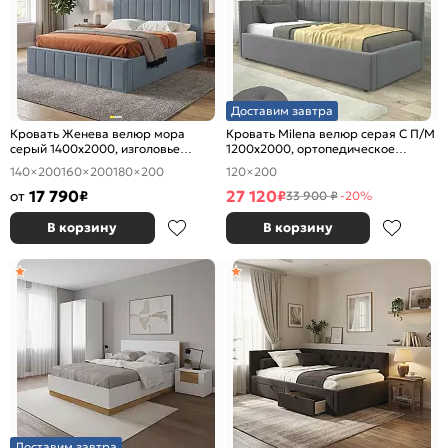
Доставим завтра
Кровать Женева велюр мора
Кровать Milena велюр серая С П/М
серый 1400x2000, изголовье
1200x2000, ортопедическое
мягкое
основание, изголовье мягкое
140×200
160×200
180×200
120×200
17 790
27 120
от
₽
₽
33 900 ₽
-20%
В корзину
В корзину
Доставим завтра