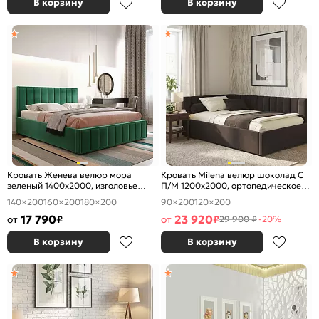
В корзину
В корзину
Кровать Женева велюр мора
Кровать Milena велюр шоколад С
зеленый 1400x2000, изголовье
П/М 1200x2000, ортопедическое
мягкое
основание, изголовье мягкое
140×200
160×200
180×200
90×200
120×200
17 790
23 920
от
₽
от
₽
29 900 ₽
-20%
В корзину
В корзину