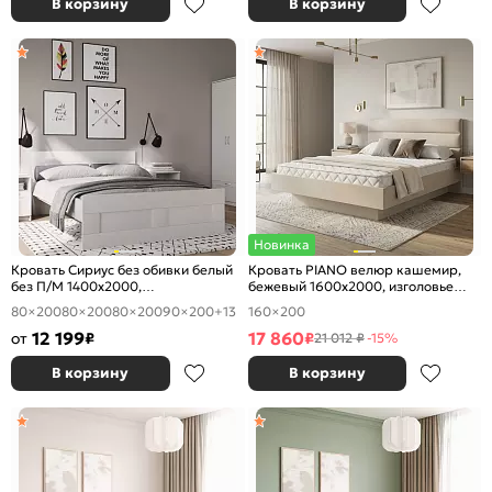
В корзину
В корзину
Новинка
Кровать Сириус без обивки белый
Кровать PIANO велюр кашемир,
без П/М 1400x2000,
бежевый 1600x2000, изголовье
ортопедическое основание,
мягкое
80×200
80×200
80×200
90×200
+13
160×200
изголовье жесткое
12 199
17 860
от
₽
₽
21 012 ₽
-15%
В корзину
В корзину