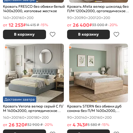
Кровать FRESCO без обивки белый
Кровать Afelia велюр шоколад без
1400x2000, изголовье жесткое
П/М 1200x2000, ортопедическое
основание, изголовье мягкое
140×200
160×200
90×200
90×200
120×200
12 253
26 400
от
₽
от
₽
14 415 ₽
-15%
33 000 ₽
-20%
В корзину
В корзину
Доставим завтра
Кровать Verona велюр серый С П/
Кровать STERN без обивки дуб
М 1400x2000, ортопедическое
сонома без П/М 1400x2000,
основание, изголовье мягкое
изголовье жесткое
140×200
160×200
180×200
90×200
140×200
160×200
26 320
4 743
от
₽
от
₽
32 900 ₽
-20%
5 580 ₽
-15%