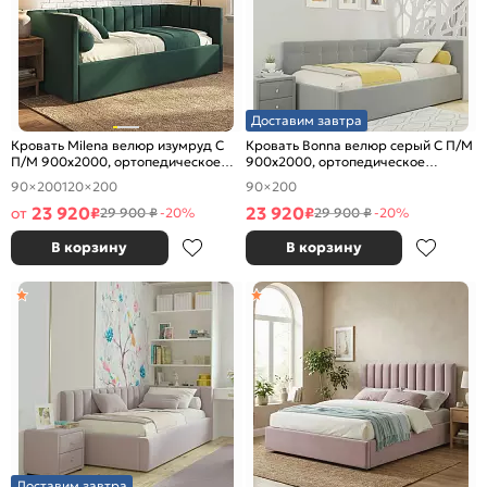
Доставим завтра
Кровать Milena велюр изумруд С
Кровать Bonna велюр серый С П/М
П/М 900x2000, ортопедическое
900x2000, ортопедическое
основание, изголовье мягкое
основание, изголовье мягкое
90×200
120×200
90×200
23 920
23 920
от
₽
₽
29 900 ₽
-20%
29 900 ₽
-20%
В корзину
В корзину
Доставим завтра