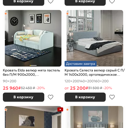
В корзину
В корзину
Доставим завтра
Кровать Elda велюр мята пастель
Кровать Селеста велюр серый С П/
без П/М 900x2000,
М 1400x2000, ортопедическое
ортопедическое основание,
основание, изголовье мягкое
90×200
120×200
140×200
160×200
изголовье мягкое
25 960
25 200
₽
от
₽
32 450 ₽
-20%
31 500 ₽
-20%
В корзину
В корзину