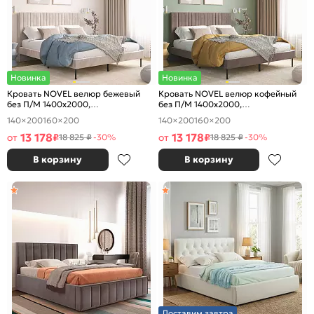
Новинка
Новинка
Кровать NOVEL велюр бежевый
Кровать NOVEL велюр кофейный
без П/М 1400x2000,
без П/М 1400x2000,
ортопедическое основание,
ортопедическое основание,
140×200
160×200
140×200
160×200
изголовье мягкое
изголовье мягкое
13 178
13 178
от
₽
от
₽
18 825 ₽
-30%
18 825 ₽
-30%
В корзину
В корзину
Доставим завтра