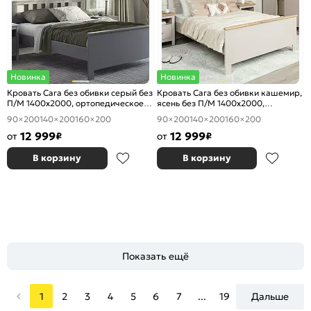
Новинка
Новинка
Кровать Сага без обивки серый без
Кровать Сага без обивки кашемир,
П/М 1400x2000, ортопедическое
ясень без П/М 1400x2000,
основание, изголовье жесткое
ортопедическое основание,
90×200
140×200
160×200
90×200
140×200
160×200
изголовье жесткое
12 999
12 999
от
₽
от
₽
В корзину
В корзину
Показать ещё
1
2
3
4
5
6
7
...
19
Дальше