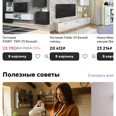
Гостиная
Гостиная Глейс-01 Белый
Нэнси New 
POINT ТИП-70 Белый/
глянец
секция (Бел
Чёрный глянец
Сонома)
23 792
20 412
23 214
₽
-15%
₽
₽
27 990 ₽
В корзину
В корзину
В корз
Полезные советы
Смотреть все