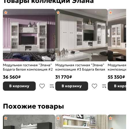
Товары коллекции Элана
Модульная гостиная "Элана"
Модульная гостиная "Элана"
Модульная г
Бодега белая композиция #2
композиция #3 Бодега белая
композиция 
36 560
31 770
55 350
₽
₽
₽
В корзину
В корзину
В корз
Похожие товары