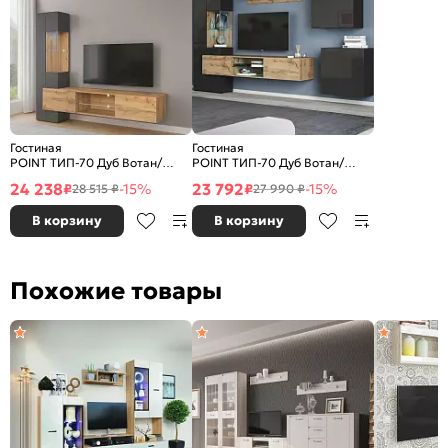
Гостиная
Гостиная
POINT ТИП-70 Дуб Вотан/
POINT ТИП-70 Дуб Вотан/
Серый графит
Чёрный глянец
24 238
23 792
₽
-15%
₽
-15%
28 515 ₽
27 990 ₽
В корзину
В корзину
Похожие товары