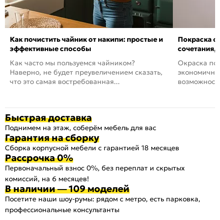
Как почистить чайник от накипи: простые и
Покраска ст
эффективные способы
сочетания,
Как часто мы пользуемся чайником?
Окраска пов
Наверно, не будет преувеличением сказать,
экономичный
что это самая востребованная...
возможность
Быстрая доставка
Поднимем на этаж, соберём мебель для вас
Гарантия на сборку
Сборка корпусной мебели с гарантией 18 месяцев
Рассрочка 0%
Первоначальный взнос 0%, без переплат и скрытых
комиссий, на 6 месяцев!
В наличии — 109 моделей
Посетите наши шоу-румы: рядом с метро, есть парковка,
профессиональные консультанты