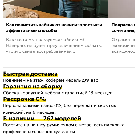
Как почистить чайник от накипи: простые и
Покраска ст
эффективные способы
сочетания,
Как часто мы пользуемся чайником?
Окраска пов
Наверно, не будет преувеличением сказать,
экономичный
что это самая востребованная...
возможность
Быстрая доставка
Поднимем на этаж, соберём мебель для вас
Гарантия на сборку
Сборка корпусной мебели с гарантией 18 месяцев
Рассрочка 0%
Первоначальный взнос 0%, без переплат и скрытых
комиссий, на 6 месяцев!
В наличии — 262 моделей
Посетите наши шоу-румы: рядом с метро, есть парковка,
профессиональные консультанты