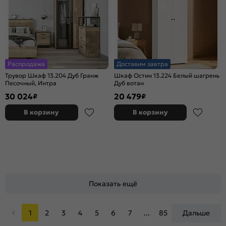
Распродажа
Доставим завтра
Трувор Шкаф 13.204 Дуб Гранж
Шкаф Остин 13.224 Белый шагрень
Песочный, Интра
Дуб вотан
30 024
20 479
₽
₽
В корзину
В корзину
Показать ещё
1
2
3
4
5
6
7
...
85
Дальше