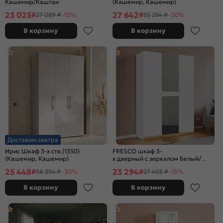
Кашемир/Каштан
(Кашемир, Кашемир)
23 025
27 642
₽
₽
27 089 ₽
-15%
55 284 ₽
-50%
В корзину
В корзину
Доставим завтра
Ирис Шкаф 3-х ств.(1350)
FRESCO шкаф 3-
(Кашемир, Кашемир)
х дверный с зеркалом Белый/
Дуб Вотан
25 448
23 294
₽
₽
36 354 ₽
-30%
27 405 ₽
-15%
В корзину
В корзину