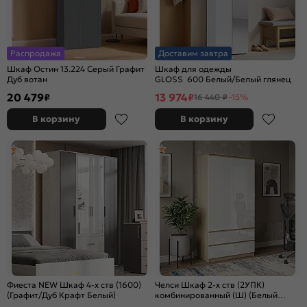
Распродажа
Доставим завтра
Шкаф Остин 13.224 Серый Графит
Шкаф для одежды
Дуб вотан
GLOSS 600 Белый/Белый глянец
20 479
13 974
₽
₽
16 440 ₽
-15%
В корзину
В корзину
Фиеста NEW Шкаф 4-х ств (1600)
Челси Шкаф 2-х ств (2УПК)
(Графит/Дуб Крафт Белый)
комбинированный (Ш) (Белый
глянец холодный, дуб сонома)