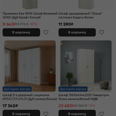
Прихожая Ева NEW Шкаф бельевой
Шкаф однодверный "Элана"
(600) (Дуб Крафт Белый)
гостиная Бодега белая
9 643
11 590
₽
₽
13 776 ₽
-30%
В корзину
В корзину
Доставим завтра
Доставим завтра
Шкаф 3-х дверный с ящиками
Шкаф 1000x414x2203 Ливерпуль
ИЛГА СТЛ.415.01 Дуб сонома/Белый
Ясень ваниль/белый МДФ
17 340
23 683
₽
₽
27 862 ₽
-15%
В корзину
В корзину