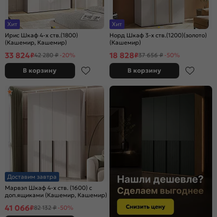
Хит
Хит
Ирис Шкаф 4-х ств.(1800)
Норд Шкаф 3-х ств.(1200)(золото)
(Кашемир, Кашемир)
(Кашемир)
33 824
18 828
₽
₽
42 280 ₽
-20%
37 656 ₽
-50%
В корзину
В корзину
Доставим завтра
Марвэл Шкаф 4-х ств. (1600) с
доп.ящиками (Кашемир, Кашемир)
41 066
₽
82 132 ₽
-50%