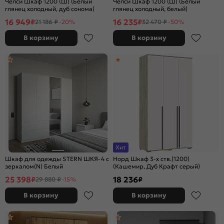
Челси Шкаф 1200 (Ш) (Белый
Челси Шкаф 1200 (Ш) (Белый
глянец холодный, дуб сонома)
глянец холодный, белый)
16 949
16 235
₽
₽
21 186 ₽
-20%
32 470 ₽
-50%
В корзину
В корзину
Хит
Шкаф для одежды STERN ШКЯ-4 c
Норд Шкаф 3-х ств.(1200)
зеркалом(N) Белый
(Кашемир, Дуб Крафт серый)
25 398
18 236
₽
₽
29 880 ₽
-15%
В корзину
В корзину