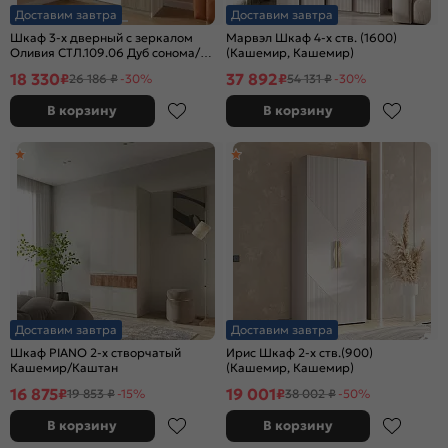
Доставим завтра
Доставим завтра
Шкаф 3-х дверный с зеркалом
Марвэл Шкаф 4-х ств. (1600)
Оливия СТЛ.109.06 Дуб сонома/
(Кашемир, Кашемир)
Белый
18 330
37 892
₽
₽
26 186 ₽
-30%
54 131 ₽
-30%
В корзину
В корзину
Доставим завтра
Доставим завтра
Шкаф PIANO 2-х створчатый
Ирис Шкаф 2-х ств.(900)
Кашемир/Каштан
(Кашемир, Кашемир)
16 875
19 001
₽
₽
19 853 ₽
-15%
38 002 ₽
-50%
В корзину
В корзину