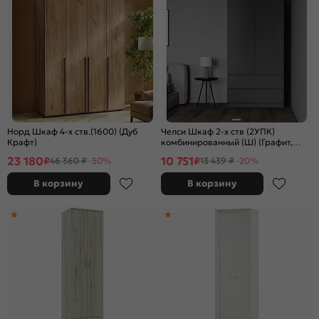
Норд Шкаф 4-х ств.(1600) (Дуб
Челси Шкаф 2-х ств (2УПК)
Крафт)
комбинированный (Ш) (Графит,
графит)
23 180
10 751
₽
₽
46 360 ₽
-50%
13 439 ₽
-20%
В корзину
В корзину