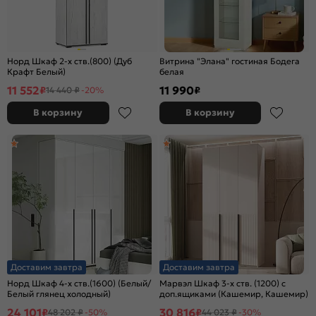
Норд Шкаф 2-х ств.(800) (Дуб
Витрина "Элана" гостиная Бодега
Крафт Белый)
белая
11 552
11 990
₽
₽
14 440 ₽
-20%
В корзину
В корзину
Доставим завтра
Доставим завтра
Норд Шкаф 4-х ств.(1600) (Белый/
Марвэл Шкаф 3-х ств. (1200) с
Белый глянец холодный)
доп.ящиками (Кашемир, Кашемир)
24 101
30 816
₽
₽
48 202 ₽
-50%
44 023 ₽
-30%