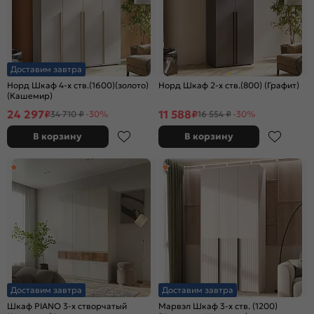
Доставим завтра
Норд Шкаф 4-х ств.(1600)(золото)
Норд Шкаф 2-х ств.(800) (Графит)
(Кашемир)
24 297
11 588
₽
₽
34 710 ₽
-30%
16 554 ₽
-30%
В корзину
В корзину
Доставим завтра
Доставим завтра
Шкаф PIANO 3-х створчатый
Марвэл Шкаф 3-х ств. (1200)