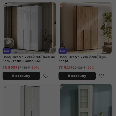
Хит
Хит
Норд Шкаф 3-х ств.(1200) (Белый/
Норд Шкаф 3-х ств.(1200) (Дуб
Белый глянец холодный)
Крафт)
18 593
17 941
₽
₽
37 186 ₽
-50%
22 426 ₽
-20%
В корзину
В корзину