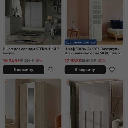
Доставим завтра
Шкаф для одежды STERN ШКЯ-3
Шкаф 500x414x2203 Ливерпуль
Белый
Ясень ваниль/белый МДФ, стекло
16 346
17 983
₽
₽
19 230 ₽
-15%
25 690 ₽
-30%
В корзину
В корзину