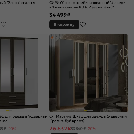
ый "Элана" спальня
СИРИУС шкаф комбинированный "4 двери
и 1 ящик сонома RU (с 2 зеркалами)"
34 499
₽
В корзину
4,9
аф для одежды 4-дверный
С/Г Мартина Шкаф для одежды 5-дверный
енге)
(Графит, Дуб крафт)
26 832
₽
55 ₽
-20%
33 540 ₽
-20%