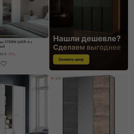
ы STERN ШКЯ-4 c
лый
80 ₽
-15%
5,0