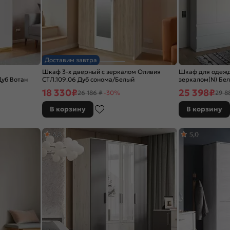
Доставим завтра
Шкаф 3-х дверный с зеркалом Оливия
Шкаф для одежд
Дуб Вотан
СТЛ.109.06 Дуб сонома/Белый
зеркалом(N) Бе
18 330
₽
25 398
₽
26 186 ₽
-30%
29 8
В корзину
В корзину
4,8
5,0