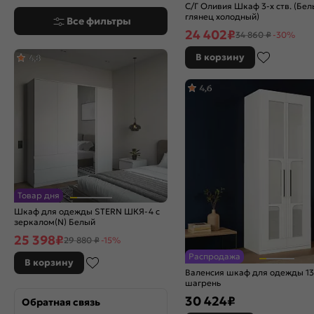
С/Г Оливия Шкаф 3-х ств. (Бе
глянец холодный)
Все фильтры
24 402
₽
34 860 ₽
-30%
В корзину
4,8
4,6
Товар дня
Шкаф для одежды STERN ШКЯ-4 c
зеркалом(N) Белый
25 398
₽
29 880 ₽
-15%
Распродажа
В корзину
Валенсия шкаф для одежды 13
шагрень
30 424
₽
Обратная связь