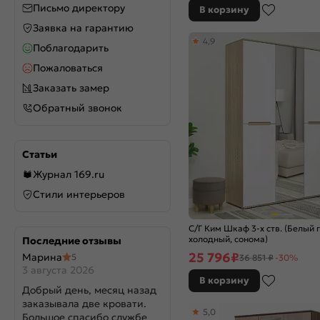
Письмо директору
В корзину
Заявка на гарантию
4,9
Поблагодарить
Пожаловаться
Заказать замер
Обратный звонок
Статьи
Журнал 169.ru
Стили интерьеров
С/Г Ким Шкаф 3-х ств. (Белый 
холодный, сонома)
Последние отзывы
25 796
₽
Марина
5
36 851 ₽
-30%
3 августа 2026
В корзину
Добрый день, месяц назад
заказывала две кровати.
5,0
Большое спасибо службе