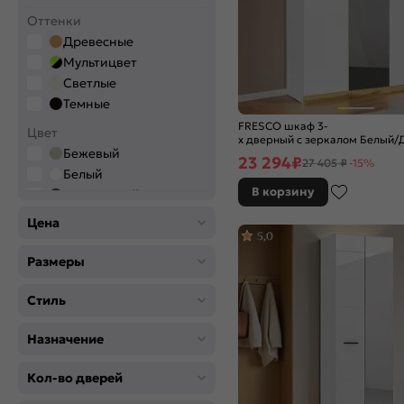
Оттенки
Древесные
Мультицвет
Светлые
Темные
FRESCO шкаф 3-
Цвет
х дверный с зеркалом Белый/
Бежевый
23 294
₽
27 405 ₽
-15%
Белый
В корзину
Графитовый
Коричневый
Цена
Серый
5,0
Черный
Размеры
Стиль
Назначение
Кол-во дверей