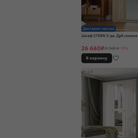
Доставим завтра
Шкаф STERN 3-дв. Дуб сонома
26 660
₽
31 365 ₽
-15%
В корзину
4,9