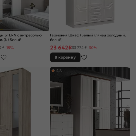
ы STERN с антресолью
Гармония Шкаф (Белый глянец холодный,
ом(N) Белый
белый)
23 642
₽
0 ₽
-15%
33 774 ₽
-30%
В корзину
4,8