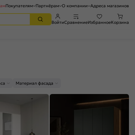
рам
Покупателям
Партнёрам
О компании
Адреса магазинов
Войти
Сравнение
Избранное
Корзина
аса
Материал фасада