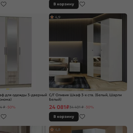
В корзину
4,9
аф для одежды 3-дверный
С/Г Оливия Шкаф 3-х ств. (Белый, Шарли
сонома)
Белый)
24 081
₽
4 ₽
-50%
34 401 ₽
-30%
В корзину
4,8