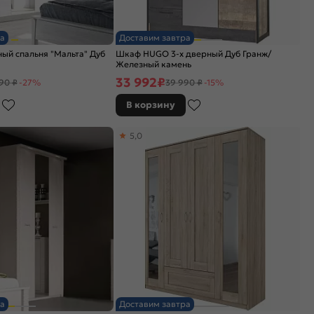
а
Доставим завтра
ый спальня "Мальта" Дуб
Шкаф HUGO 3-х дверный Дуб Гранж/
Железный камень
33 992
₽
90 ₽
-27%
39 990 ₽
-15%
В корзину
5,0
а
Доставим завтра