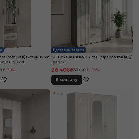
а
Доставим завтра
лла (гостиная) (Ясень шимо
С/Г Оливия Шкаф 3-х ств. (Мрамор глянец/
шимо темный)
Графит)
26 408
₽
0 ₽
-30%
33 010 ₽
-20%
В корзину
4,8