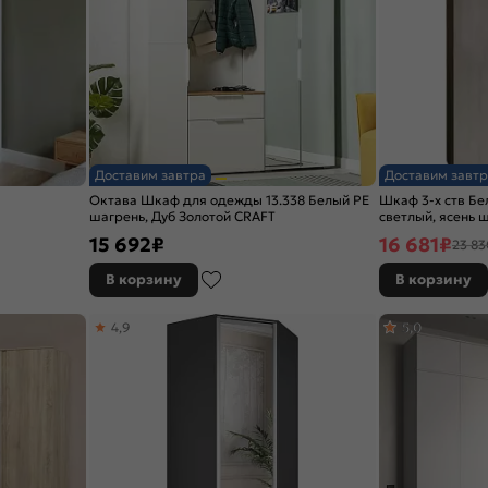
Доставим завтра
Доставим завтр
Октава Шкаф для одежды 13.338 Белый PE
Шкаф 3-х ств Бе
шагрень, Дуб Золотой CRAFT
светлый, ясень 
15 692
₽
16 681
₽
23 83
В корзину
В корзину
4,9
5,0