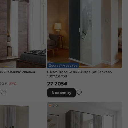
Доставим завтра
ый "Мальта" спальня
Шкаф Trend Белый Антрацит Зеркало
100*236*58
27 205
₽
90 ₽
-27%
В корзину
5,0