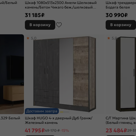
лый/Белый
Шкаф 1080x513x2300 Амели Шелковый
Шкаф трехдверн
камень/Бетон Чикаго беж./шелковый
Бодега белая
камень ЛДСП
31 185
₽
30 990
₽
В корзину
В корзину
5,0
5,0
Доставим завтра
.329 Белый
Шкаф HUGO 4-х дверный Дуб Гранж/
С/Г Мартина Шк
Железный камень
(Белый глянец, в
41 795
₽
23 484
₽
49 170 ₽
-15%
29 3