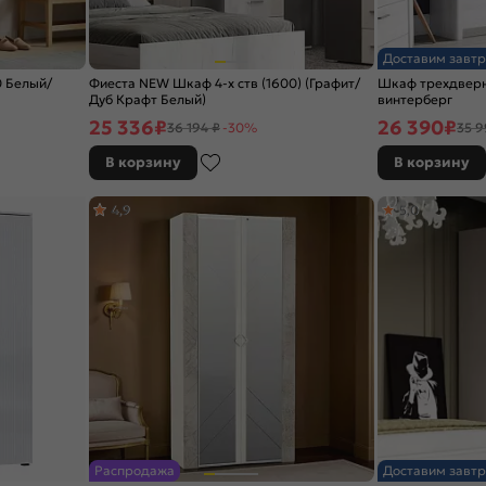
Доставим завтр
 Белый/
Фиеста NEW Шкаф 4-х ств (1600) (Графит/
Шкаф трехдверн
Дуб Крафт Белый)
винтерберг
25 336
₽
26 390
₽
36 194 ₽
-30%
35 9
В корзину
В корзину
4,9
5,0
Распродажа
Доставим завтр