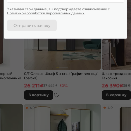
Указывая свои данные, вы подтверждаете ознакомление c
Политикой обработки персональных данных
.
Отправить заявку
верный
С/Г Оливия Шкаф 3-х ств. (Графит глянец/
Шкаф трехдверн
имо темный)
Графит)
Таксония
26 211
₽
26 390
₽
37 444 ₽
-30%
35 9
В корзину
В корзину
4,9
4,9