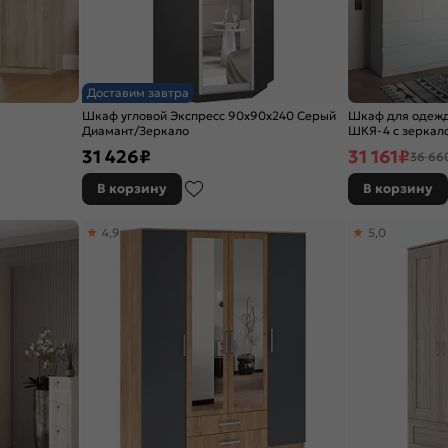
Доставим завтра
Шкаф угловой Экспресс 90х90х240 Серый
Шкаф для одежд
Диамант/Зеркало
ШКЯ-4 c зеркал
31 426
₽
31 161
₽
36 66
В корзину
В корзину
4,9
5,0