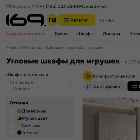
Москва и МО
+7 (495) 023-25-00
Онлайн-чат
Каталог
Акции и скидки
Кухни
Шкафы
Диваны
Кров
Мебель 169
Шкафы
Шкафы угловые
Для игрушек
Угловые шкафы для игрушек
4 077 
Шкафы и стеллажи
Конструктор шкафов
Тип шкафа
Сортировка
Угловые
4,9
Оттенки
Древесные
Мультицвет
Светлые
Темные