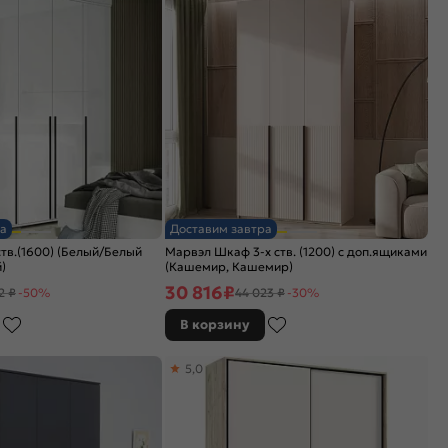
а
Доставим завтра
тв.(1600) (Белый/Белый
Марвэл Шкаф 3-х ств. (1200) с доп.ящиками
)
(Кашемир, Кашемир)
30 816
₽
2 ₽
-50%
44 023 ₽
-30%
В корзину
5,0