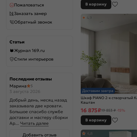
В корзину
Пожаловаться
Заказать замер
4,9
Обратный звонок
Статьи
Журнал 169.ru
Стили интерьеров
Последние отзывы
Марина
5
Доставим завтра
3 августа 2026
Шкаф PIANO 2-х створчатый 
Добрый день, месяц назад
Каштан
заказывала две кровати.
16 875
₽
19 853 ₽
-15%
Большое спасибо службе
доставки и мастеру сборки
В корзину
Ар...
Читать далее
4,8
Добавить отзыв