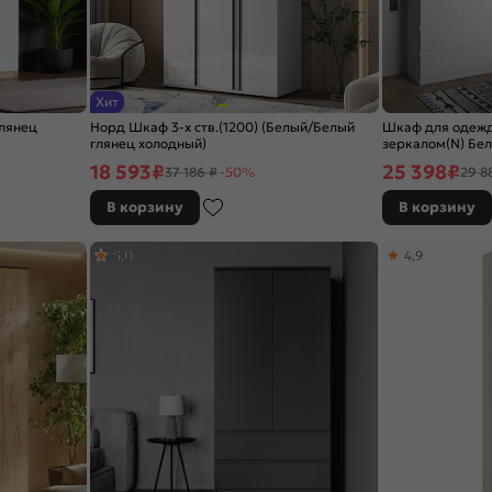
Хит
глянец
Норд Шкаф 3-х ств.(1200) (Белый/Белый
Шкаф для одежд
глянец холодный)
зеркалом(N) Бе
18 593
₽
25 398
₽
37 186 ₽
-50%
29 8
В корзину
В корзину
5,0
4,9