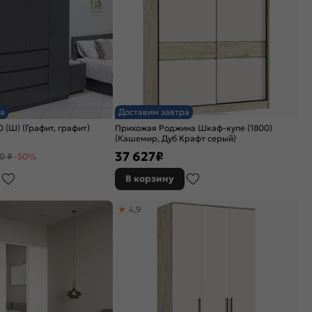
а
Доставим завтра
 (Ш) (Графит, графит)
Прихожая Роджина Шкаф-купе (1800)
(Кашемир, Дуб Крафт серый)
37 627
₽
0 ₽
-50%
В корзину
4,9