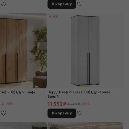
В корзину
5,0
тв.(1200) (Дуб Крафт)
Норд Шкаф 2-х ств.(800) (Дуб Крафт
Белый)
11 552
₽
 ₽
-20%
14 440 ₽
-20%
В корзину
5,0