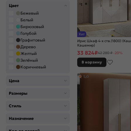
Цвет
Бежевый
Белый
Бирюзовый
Голубой
Хит
Графитовый
Ирис Шкаф 4-х ств.(1800) (Ка
Кашемир)
Дерево
33 824
₽
42 280 ₽
-20%
Желтый
Зелёный
В корзину
Коричневый
Розовый
5,0
Серый
Цена
Синий
Размеры
Хром
Черный
Стиль
Назначение