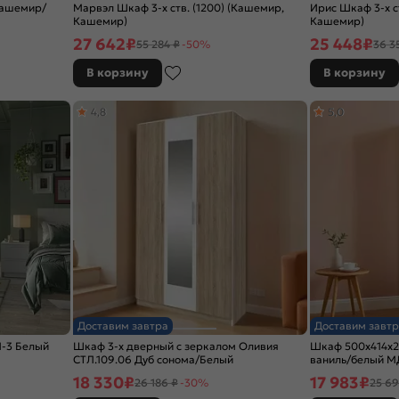
Кашемир/
Марвэл Шкаф 3-х ств. (1200) (Кашемир,
Ирис Шкаф 3-х с
Кашемир)
Кашемир)
27 642
₽
25 448
₽
55 284 ₽
-50%
36 3
В корзину
В корзину
4,8
5,0
Доставим завтра
Доставим завтр
-3 Белый
Шкаф 3-х дверный с зеркалом Оливия
Шкаф 500x414x2
СТЛ.109.06 Дуб сонома/Белый
ваниль/белый М
18 330
₽
17 983
₽
26 186 ₽
-30%
25 69