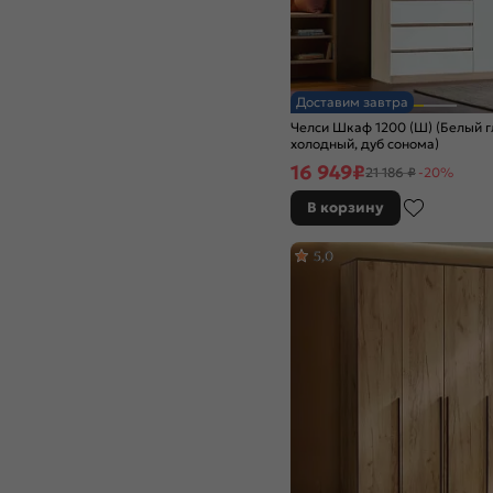
Доставим завтра
Челси Шкаф 1200 (Ш) (Белый 
холодный, дуб сонома)
16 949
₽
21 186 ₽
-20%
В корзину
5,0