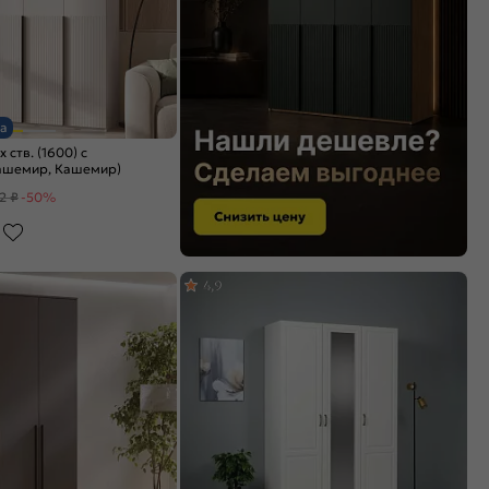
а
ств. (1600) с
ашемир, Кашемир)
2 ₽
-50%
4,9