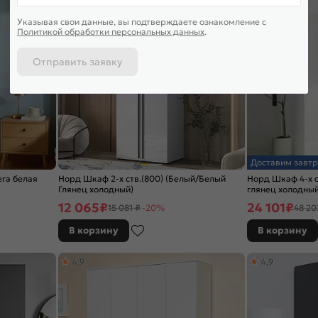
Указывая свои данные, вы подтверждаете ознакомление c
Политикой обработки персональных данных
.
Отправить заявку
Доставим завтр
ега белая
Норд Шкаф 2-х ств.(800) (Белый/Белый
Норд Шкаф 4-х с
Глянец холодный)
глянец холодный
12 065
₽
24 101
₽
15 081 ₽
-20%
48 20
В корзину
В корзину
4,9
4,9