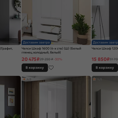
Доставим завтра
Доставим завтр
(Графит,
Челси Шкаф 1600 (4-х ств) (Ш) (Белый
Челси Шкаф 1200
глянец холодный, белый)
20 475
₽
15 850
₽
29 250 ₽
-30%
31 70
В корзину
В корзину
4,8
4,8