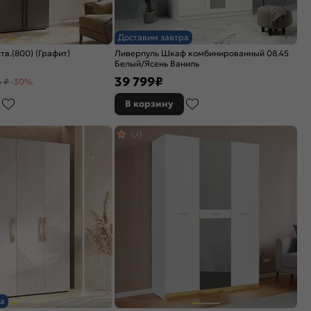
Доставим завтра
в.(800) (Графит)
Ливерпуль Шкаф комбинированный 08.45
Белый/Ясень Ваниль
39 799
₽
4 ₽
-30%
В корзину
5,0
а