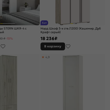
Хит
ы STERN ШКЯ-4 c
Норд Шкаф 3-х ств.(1200) (Кашемир, Дуб
лый
Крафт серый)
18 236
₽
80 ₽
-15%
В корзину
4,9