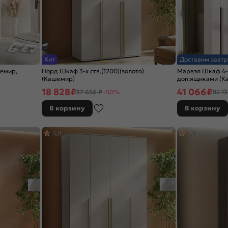
Хит
Доставим завтр
шемир,
Норд Шкаф 3-х ств.(1200)(золото)
Марвэл Шкаф 4-х 
(Кашемир)
доп.ящиками (К
18 828
₽
41 066
₽
37 656 ₽
-50%
82 13
В корзину
В корзину
5,0
4,9