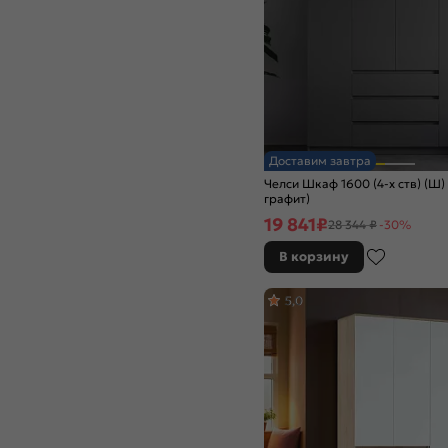
Доставим завтра
Челси Шкаф 1600 (4-х ств) (Ш) 
графит)
19 841
₽
28 344 ₽
-30%
В корзину
5,0