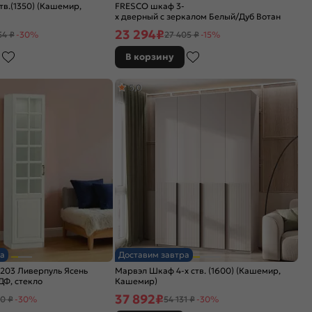
тв.(1350) (Кашемир,
FRESCO шкаф 3-
х дверный с зеркалом Белый/Дуб Вотан
23 294
₽
54 ₽
-30%
27 405 ₽
-15%
В корзину
5,0
а
Доставим завтра
203 Ливерпуль Ясень
Марвэл Шкаф 4-х ств. (1600) (Кашемир,
ДФ, стекло
Кашемир)
37 892
₽
0 ₽
-30%
54 131 ₽
-30%