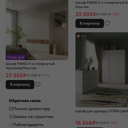
5,0
Шкаф PIANO 3-х створчатый 
Каштан
23 025
₽
27 089 ₽
-15%
В корзину
5,0
Товар дня
Шкаф PIANO 3-х створчатый
Кашемир/Каштан
23 025
₽
27 089 ₽
-15%
В корзину
Обратная связь
Письмо директору
Шкаф для одежды STERN ШКЯ
Заявка на гарантию
16 346
₽
19 230 ₽
-15%
Поблагодарить