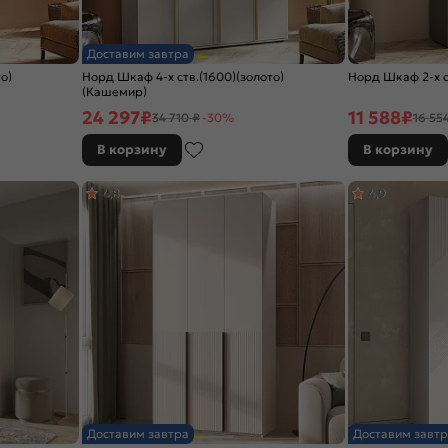
Доставим завтра
о)
Норд Шкаф 4-х ств.(1600)(золото)
Норд Шкаф 2-х ст
(Кашемир)
24 297
₽
11 588
₽
34 710 ₽
-30%
16 55
В корзину
В корзину
4,8
4,9
Доставим завтра
Доставим завтр