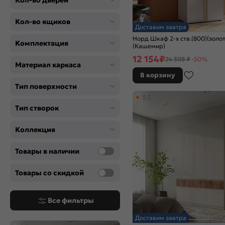
Кол-во дверей
Кол-во ящиков
Доставим завтра
Норд Шкаф 2-х ств.(800)(золот
Комплектация
(Кашемир)
12 154
₽
24 308 ₽
-50%
Материал каркаса
В корзину
Тип поверхности
5,0
Тип створок
Коллекция
Товары в наличии
Товары со скидкой
Все фильтры
Доставим завтра