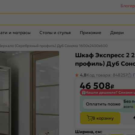
Блоге
ати и матрасы
Столы и стулья
Прихожие
Двери
 Зеркало (Серебряный профиль) Дуб Сонома 1600x2400x600
Шкаф Экспресс 2 
профиль) Дуб Сон
4,8
Код товара: 848257
46 508
₽
Нашли дешевле? Снизим 
Без 
Оплатить позже
всего
В корзину
Ширина, см: