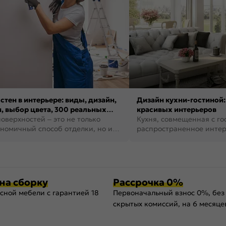
стен в интерьере: виды, дизайн,
Дизайн кухни-гостиной:
, выбор цвета, 300 реальных
красивых интерьеров
оверхностей – это не только
Кухня, совмещенная с го
номичный способ отделки, но и
распространенное инте
ть создать кре...
наши дни. В нем от...
на сборку
Рассрочка 0%
сной мебели с гарантией 18
Первоначальный взнос 0%, без
скрытых комиссий, на 6 месяце