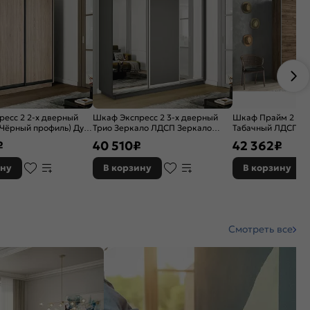
есс 2 2-х дверный
Шкаф Экспресс 2 3-х дверный
Шкаф Прайм 2 TM_
Чёрный профиль) Дуб
Трио Зеркало ЛДСП Зеркало
Табачный ЛДСП 1
00x2400x600
(Белый профиль) Дуб Крафт
₽
40 510
₽
42 362
₽
Табачный 1800x2200x450
ину
В корзину
В корзину
Смотреть все