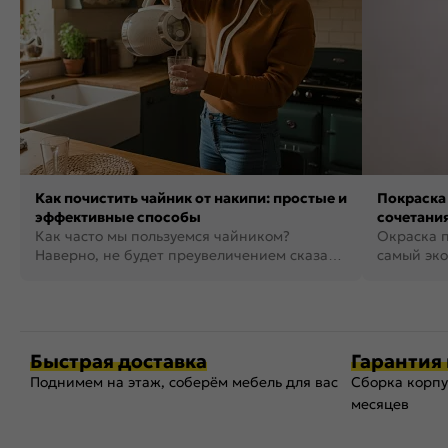
Как почистить чайник от накипи: простые и
Покраска 
эффективные способы
сочетания
Как часто мы пользуемся чайником?
фото
Окраска п
Наверно, не будет преувеличением сказать,
самый эко
что это самая востребованная...
возможнос
Быстрая доставка
Гарантия 
Поднимем на этаж, соберём мебель для вас
Сборка корпу
месяцев