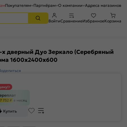
рам
Покупателям
Партнёрам
О компании
Адреса магазинов
Войти
Сравнение
Избранное
Корзина
2-х дверный Дуо Зеркало (Серебряный
ома 1600x2400x600
Поделиться
цену!
переплат
7 752 ₽
в месяц
Купить