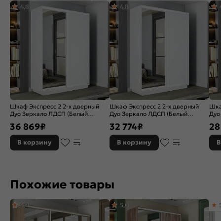
4,8
4,8
Гарантия:
18 мес
Шкаф Экспресс 2 2-х дверный
Шкаф Экспресс 2 2-х дверный
Шка
Дуо Зеркало ЛДСП (Белый
Дуо Зеркало ЛДСП (Белый
Дуо
профиль) Белый снег
профиль) Белый снег
про
36 869
₽
32 774
₽
28
1600x2200x450
1400x2200x450
120
В корзину
В корзину
В
Похожие товары
4,9
5,0