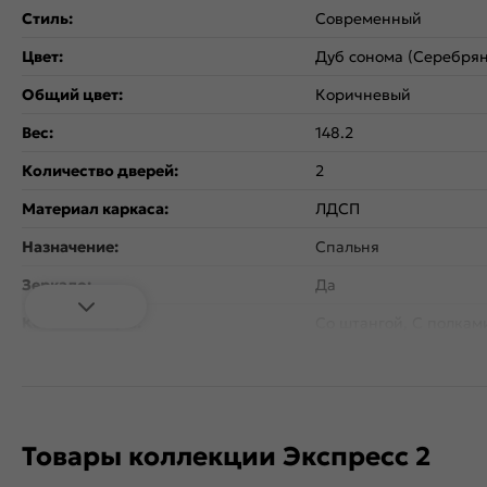
Стиль:
Современный
Цвет:
Дуб сонома (Серебря
Общий цвет:
Коричневый
Вес:
148.2
Количество дверей:
2
Материал каркаса:
ЛДСП
Назначение:
Спальня
Зеркало:
Да
Комплектация:
Со штангой, С полкам
Поверхность фасада:
Матовая
Тип створок:
Купе
Коллекция:
Экспресс 2
Товары коллекции Экспресс 2
Бренд:
E1