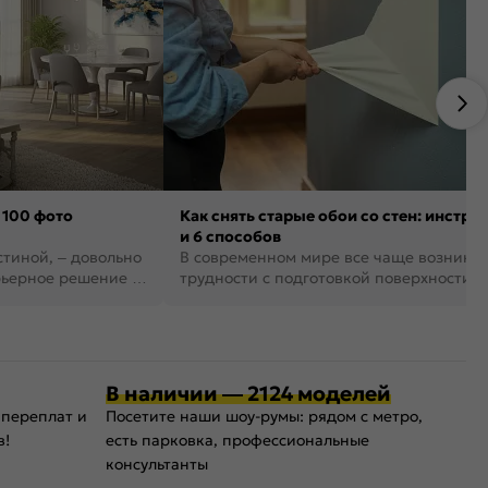
 100 фото
Как снять старые обои со стен: инстру
и 6 способов
стиной, – довольно
В современном мире все чаще возника
рьерное решение в
трудности с подготовкой поверхности д
поклейки обоев. И многие за...
В наличии — 2124 моделей
 переплат и
Посетите наши шоу-румы: рядом с метро,
в!
есть парковка, профессиональные
консультанты