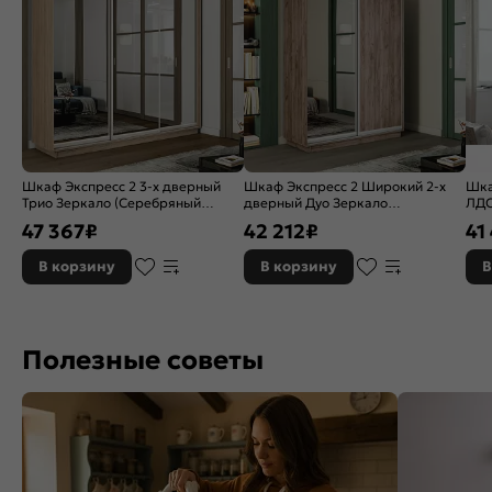
Шкаф Экспресс 2 3-х дверный
Шкаф Экспресс 2 Широкий 2-х
Шка
Трио Зеркало (Серебряный
дверный Дуо Зеркало
ЛДС
профиль) Дуб Сонома
(Серебряный профиль) Дуб
47 367
₽
42 212
₽
41
1800x2200x600
Крафт Табачный 1800*2200*450
В корзину
В корзину
В
Полезные советы