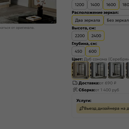
1200
1400
1600
18
Расположение зеркал:
Два зеркала
Без зеркал
Высота, см:
аться от оригинала.
2200
2400
Глубина, см:
450
600
Цвет:
Дуб сонома (Серебря
Доставка:
от 690 ₽
Сборка:
от 1 400 руб
Услуги:
Выезд дизайнера на 