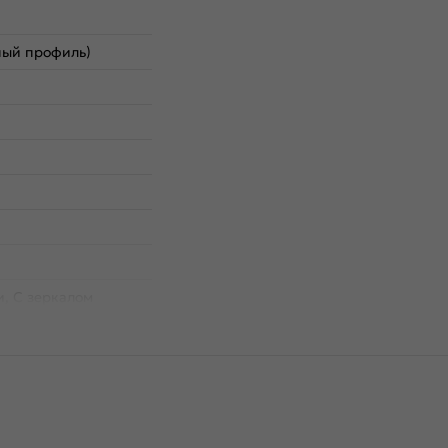
ный профиль)
и, С зеркалом