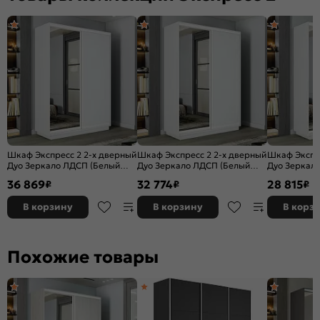
Шкаф Экспресс 2 2-х дверный
Шкаф Экспресс 2 2-х дверный
Шкаф Экспре
Дуо Зеркало ЛДСП (Белый
Дуо Зеркало ЛДСП (Белый
Дуо Зеркал
профиль) Белый снег
профиль) Белый снег
профиль) Бе
36 869
32 774
28 815
₽
₽
₽
1600x2200x450
1400x2200x450
1200x2200x
В корзину
В корзину
В корз
Похожие товары