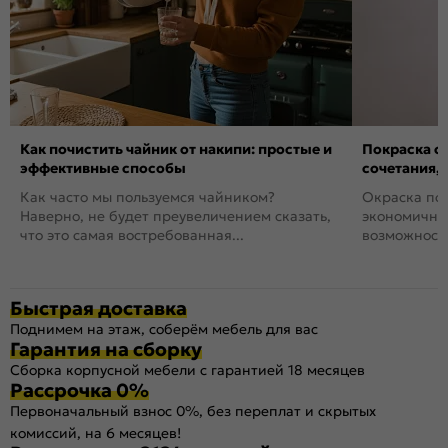
Как почистить чайник от накипи: простые и
Покраска ст
эффективные способы
сочетания,
Как часто мы пользуемся чайником?
Окраска пов
Наверно, не будет преувеличением сказать,
экономичный
что это самая востребованная...
возможность
Быстрая доставка
Поднимем на этаж, соберём мебель для вас
Гарантия на сборку
Сборка корпусной мебели с гарантией 18 месяцев
Рассрочка 0%
Первоначальный взнос 0%, без переплат и скрытых
комиссий, на 6 месяцев!