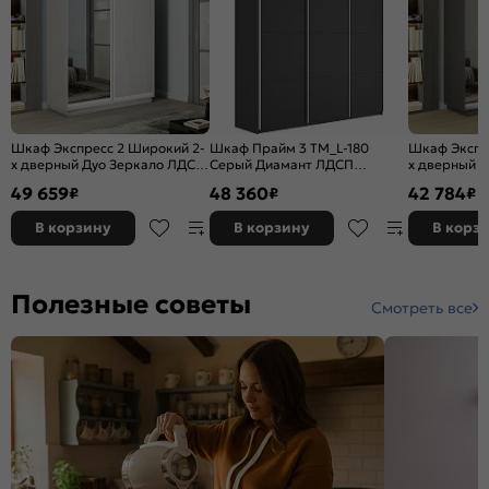
Шкаф Экспресс 2 Широкий 2-
Шкаф Прайм 3 TM_L-180
Шкаф Экспр
х дверный Дуо Зеркало ЛДСП
Серый Диамант ЛДСП
х дверный 
(Белый профиль) Ясень Анкор
1800*2300*570
(Серебряны
49 659
48 360
42 784
₽
₽
₽
светлый 1800*2400*600
Диамант 18
В корзину
В корзину
В корз
Полезные советы
Смотреть все