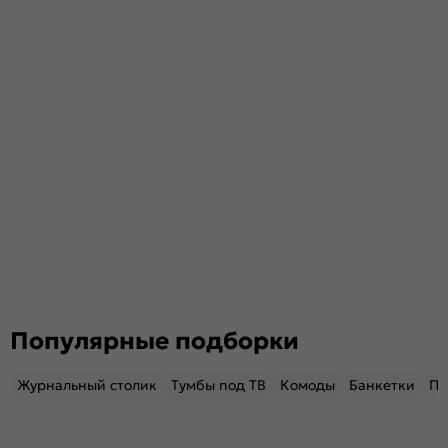
Популярные подборки
Журнальный столик
Тумбы под ТВ
Комоды
Банкетки
Пу