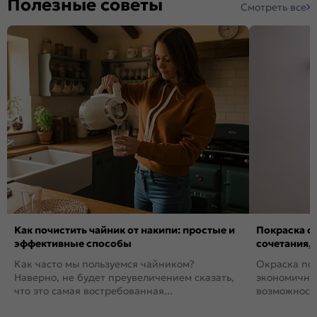
Полезные советы
Смотреть все
Как почистить чайник от накипи: простые и
Покраска ст
эффективные способы
сочетания,
Как часто мы пользуемся чайником?
Окраска пов
Наверно, не будет преувеличением сказать,
экономичный
что это самая востребованная...
возможность