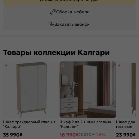
Сборка мебели
Заказать звонок
Товары коллекции Калгари
Шкаф трёхдверный спальня
Шкаф 2 дв 2 ящика спальня
Шкаф для о
"Калгари"
"Калгари"
гостиная
35 990
16 990
23 990
₽
₽
-26%
₽
23 090 ₽