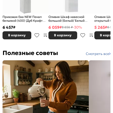
Прихожая Ева NEW Пенал
Оливия Шкаф навесной
Оливия Шка
бельевой (400) (Дуб Крафт
большой (Белый/ Белый
открытый (
Белый, Дуб Крафт Белый)
Глянец холодный)
Белый)
6 457
6 059
5 265
₽
₽
-30%
₽
8 656 ₽
6 5
В корзину
В корзину
В корз
Полезные советы
Смотреть все