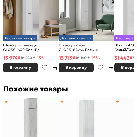
Доставим завтра
Доставим завтра
Распродаж
Шкаф для одежды
Шкаф угловой
Шкаф GLOSS
GLOSS 600 Белый/
GLOSS 64х64 Белый/
Белый/Белы
Белый глянец
Белый глянец
13 974
13 719
31 442
₽
-15%
₽
-15%
₽
16 440 ₽
16 140 ₽
36
В корзину
В корзину
В корз
Похожие товары