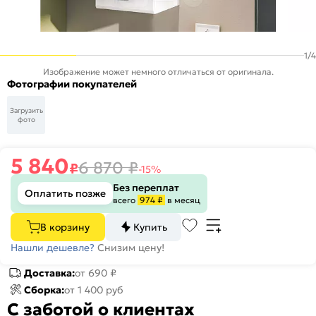
1
/
4
Изображение может немного отличаться от оригинала.
Фотографии покупателей
Загрузить
фото
5 840
6 870
₽
₽
-15%
Без переплат
Оплатить позже
всего
974 ₽
в месяц
В корзину
Купить
Нашли дешевле?
Снизим цену!
Доставка:
от 690 ₽
Сборка:
от 1 400 руб
С заботой о клиентах