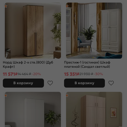
Норд Шкаф 2-х ств.(800) (Дуб
Престиж-1 (гостиная) Шкаф
Крафт)
платяной (Сандал светлый)
11 571
15 351
₽
₽
14 464 ₽
-20%
21 930 ₽
-30%
В корзину
В корзину