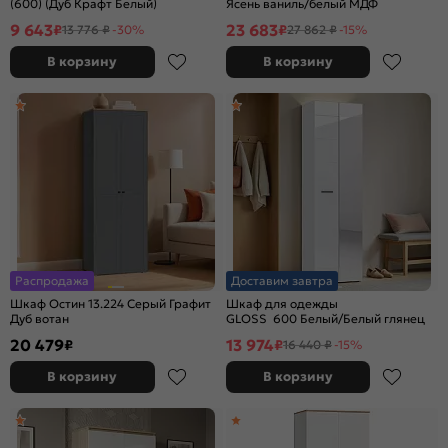
(600) (Дуб Крафт Белый)
Ясень ваниль/белый МДФ
9 643
23 683
₽
₽
13 776 ₽
-30%
27 862 ₽
-15%
В корзину
В корзину
Распродажа
Доставим завтра
Шкаф Остин 13.224 Серый Графит
Шкаф для одежды
Дуб вотан
GLOSS 600 Белый/Белый глянец
20 479
13 974
₽
₽
16 440 ₽
-15%
В корзину
В корзину