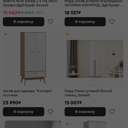
Фиеста NEW Шкаф 2-х ств (800)
Норд Шкаф угловой (Изумрудный
(Графит/Дуб Крафт Белый)
(КРОМКА ИЗУМРУД), Дуб Крафт
(КРОМКА ДУБ КРАФТ))
13 062
18 537
₽
₽
16 328 ₽
-20%
В корзину
В корзину
Шкаф для одежды "Калгари"
Норд Пенал угловой (Белый
гостиная
глянец, Белый)
23 990
13 007
₽
₽
В корзину
В корзину