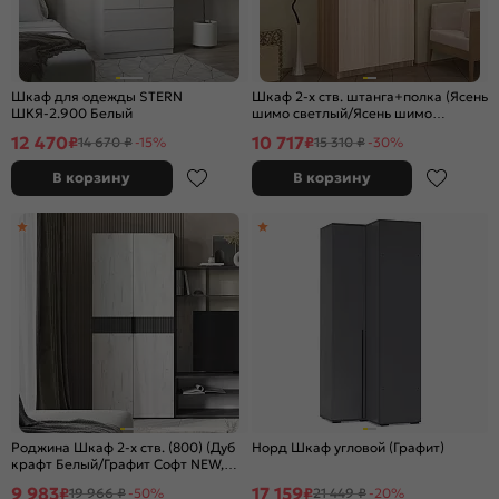
Шкаф для одежды STERN
Шкаф 2-х ств. штанга+полка (Ясень
ШКЯ-2.900 Белый
шимо светлый/Ясень шимо
темный)
12 470
10 717
₽
₽
14 670 ₽
-15%
15 310 ₽
-30%
В корзину
В корзину
Роджина Шкаф 2-х ств. (800) (Дуб
Норд Шкаф угловой (Графит)
крафт Белый/Графит Софт NEW,
Графит)
9 983
17 159
₽
₽
19 966 ₽
-50%
21 449 ₽
-20%