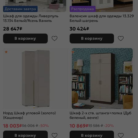
Доставим завтра
Распродажа
Шкаф для одежды Ливерпуль
Валенсия шкаф для одежды 13.329
13.134 Белый/Ясень Ваниль
Белый шагрень
28 647
30 424
₽
₽
В корзину
В корзину
Норд Шкаф угловой (золото)
Шкаф 2-х ств. штанга+полка (Дуб
(Кашемир)
беленый, венге)
18 003
10 869
₽
₽
36 006 ₽
-50%
13 586 ₽
-20%
В корзину
В корзину