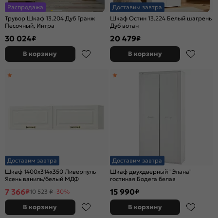
Распродажа
Доставим завтра
Трувор Шкаф 13.204 Дуб Гранж
Шкаф Остин 13.224 Белый шагрень
Песочный, Интра
Дуб вотан
30 024
20 479
₽
₽
В корзину
В корзину
Доставим завтра
Доставим завтра
Шкаф 1400x314x350 Ливерпуль
Шкаф двухдверный "Элана"
Ясень ваниль/белый МДФ
гостиная Бодега белая
7 366
15 990
₽
₽
10 523 ₽
-30%
В корзину
В корзину