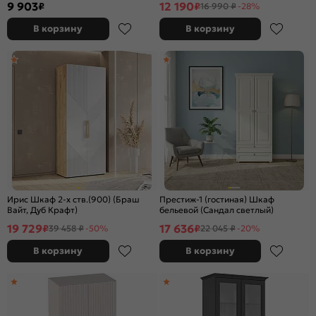
9 903
12 190
₽
₽
16 990 ₽
-28%
В корзину
В корзину
Ирис Шкаф 2-х ств.(900) (Браш
Престиж-1 (гостиная) Шкаф
Вайт, Дуб Крафт)
бельевой (Сандал светлый)
19 729
17 636
₽
₽
39 458 ₽
-50%
22 045 ₽
-20%
В корзину
В корзину