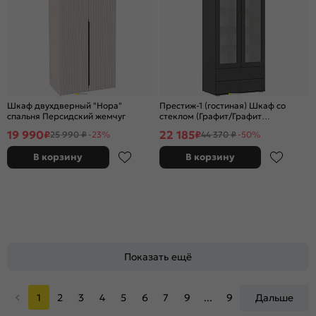
Шкаф двухдверный "Нора"
Престиж-1 (гостиная) Шкаф со
спальня Персидский жемчуг
стеклом (Графит/Графит
структурный)
19 990
22 185
₽
₽
25 990 ₽
-23%
44 370 ₽
-50%
В корзину
В корзину
Показать ещё
1
2
3
4
5
6
7
9
...
9
Дальше