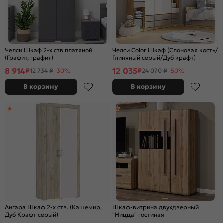
Челси Шкаф 2-х ств платяной
Челси Color Шкаф (Слоновая кость/
(Графит, графит)
Глиняный серый/Дуб крафт)
8 914
12 035
₽
₽
12 734 ₽
-30%
24 070 ₽
-50%
В корзину
В корзину
Ангара Шкаф 2-х ств. (Кашемир,
Шкаф-витрина двухдверный
Дуб Крафт серый)
"Ницца" гостиная