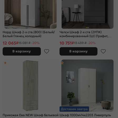
Норд Шкаф 2-х ств.(800) (Белый/
Челси Шкаф 2-х ств (2УПК)
Белый Глянец холодный)
комбинированный (Ш) (Графит,
графит)
12 065
10 751
₽
₽
15 081 ₽
-20%
13 439 ₽
-20%
В корзину
В корзину
Доставим завтра
Прихожая Ева NEW Шкаф бельевой
Шкаф 1000x414x2203 Ливерпуль