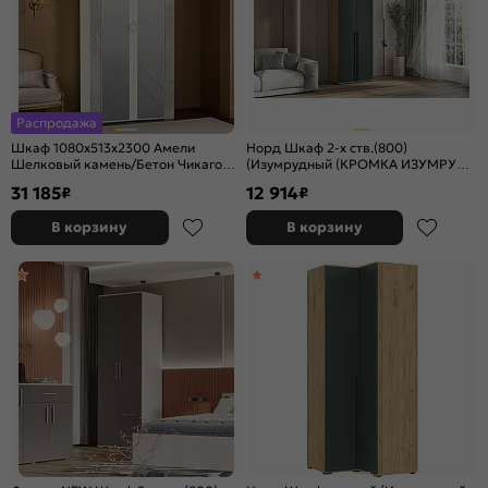
Распродажа
Шкаф 1080x513x2300 Амели
Норд Шкаф 2-х ств.(800)
Шелковый камень/Бетон Чикаго
(Изумрудный (КРОМКА ИЗУМРУД),
беж./шелковый камень ЛДСП
Дуб Крафт (КРОМКА ДУБ КРАФТ))
31 185
12 914
₽
₽
В корзину
В корзину