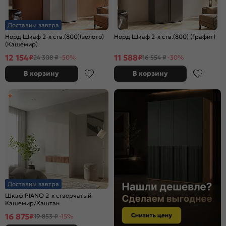
Доставим завтра
Норд Шкаф 2-х ств.(800)(золото)
Норд Шкаф 2-х ств.(800) (Графит)
(Кашемир)
12 154
11 588
₽
₽
24 308 ₽
-50%
16 554 ₽
-30%
В корзину
В корзину
Доставим завтра
Шкаф PIANO 2-х створчатый
Кашемир/Каштан
16 875
₽
19 853 ₽
-15%