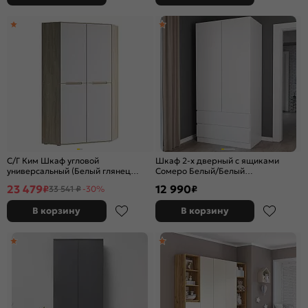
С/Г Ким Шкаф угловой
Шкаф 2-х дверный с ящиками
универсальный (Белый глянец
Сомеро Белый/Белый
холодный, сонома)
902*2120*502
23 479
12 990
₽
₽
33 541 ₽
-30%
В корзину
В корзину