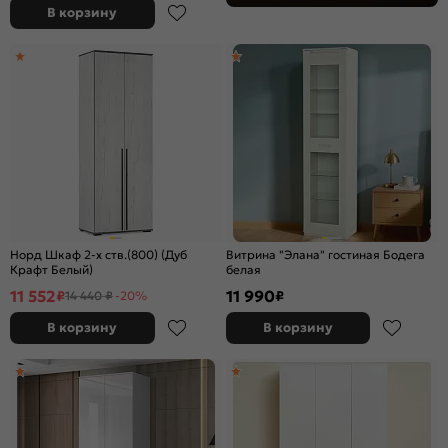
В корзину
Норд Шкаф 2-х ств.(800) (Дуб
Витрина "Элана" гостиная Бодега
Крафт Белый)
белая
11 552
11 990
₽
₽
14 440 ₽
-20%
В корзину
В корзину