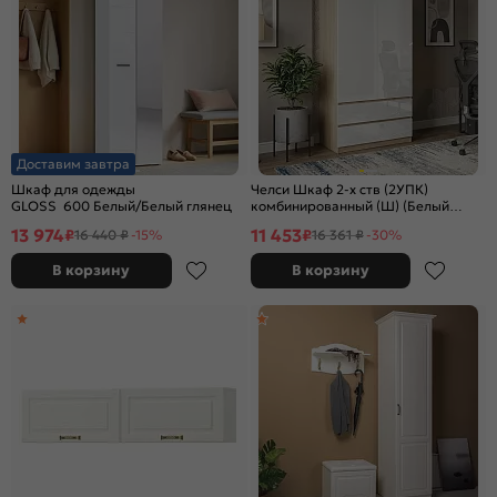
Доставим завтра
Шкаф для одежды
Челси Шкаф 2-х ств (2УПК)
GLOSS 600 Белый/Белый глянец
комбинированный (Ш) (Белый
глянец холодный, дуб сонома)
13 974
11 453
₽
₽
16 440 ₽
-15%
16 361 ₽
-30%
В корзину
В корзину