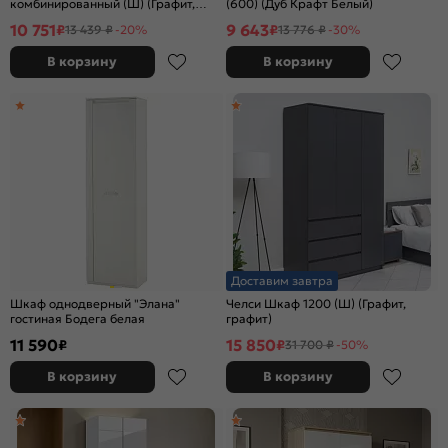
комбинированный (Ш) (Графит,
(600) (Дуб Крафт Белый)
графит)
10 751
9 643
₽
₽
13 439 ₽
-20%
13 776 ₽
-30%
В корзину
В корзину
Доставим завтра
Шкаф однодверный "Элана"
Челси Шкаф 1200 (Ш) (Графит,
гостиная Бодега белая
графит)
11 590
15 850
₽
₽
31 700 ₽
-50%
В корзину
В корзину