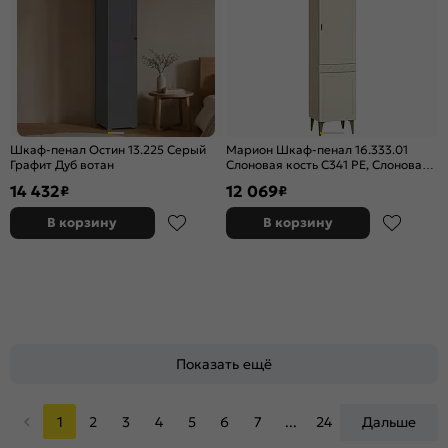
Шкаф-пенал Остин 13.225 Серый
Марион Шкаф-пенал 16.333.01
Графит Дуб вотан
Слоновая кость С341 PE, Слоновая
кость 6898 ПВХ
14 432
12 069
₽
₽
В корзину
В корзину
Показать ещё
1
2
3
4
5
6
7
...
24
Дальше