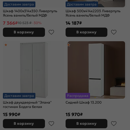
Доставим завтра
Доставим завтра
Шкаф 1400x314x350 Ливерпуль
Шкаф 500x414x2203 Ливерпуль
Ясень ваниль/белый МДФ
Ясень ваниль/белый МДФ
7 366
14 187
₽
₽
10 523 ₽
-30%
В корзину
В корзину
Доставим завтра
Распродажа
Шкаф двухдверный "Элана"
Сидней Шкаф 13.200
гостиная Бодега белая
15 990
15 970
₽
₽
В корзину
В корзину