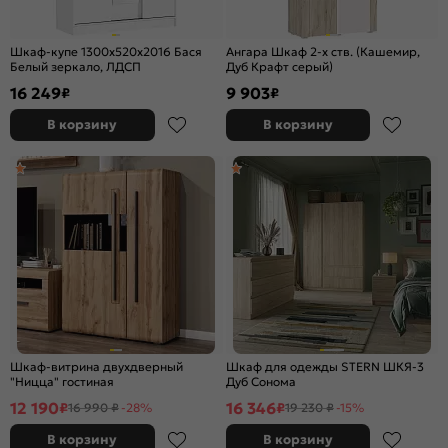
Шкаф-купе 1300x520x2016 Бася
Ангара Шкаф 2-х ств. (Кашемир,
Белый зеркало, ЛДСП
Дуб Крафт серый)
16 249
9 903
₽
₽
В корзину
В корзину
Шкаф-витрина двухдверный
Шкаф для одежды STERN ШКЯ-3
"Ницца" гостиная
Дуб Сонома
12 190
16 346
₽
₽
16 990 ₽
-28%
19 230 ₽
-15%
В корзину
В корзину