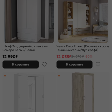
Шкаф 2-х дверный с ящиками
Челси Color Шкаф (Слоновая кость/
Сомеро Белый/Белый
Глиняный серый/Дуб крафт)
902*2120*502
12 990
12 035
₽
₽
24 070 ₽
-50%
В корзину
В корзину