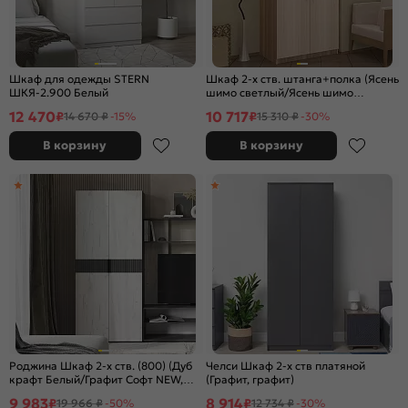
Шкаф для одежды STERN
Шкаф 2-х ств. штанга+полка (Ясень
ШКЯ-2.900 Белый
шимо светлый/Ясень шимо
темный)
12 470
10 717
₽
₽
14 670 ₽
-15%
15 310 ₽
-30%
В корзину
В корзину
Роджина Шкаф 2-х ств. (800) (Дуб
Челси Шкаф 2-х ств платяной
крафт Белый/Графит Софт NEW,
(Графит, графит)
Графит)
9 983
8 914
₽
₽
19 966 ₽
-50%
12 734 ₽
-30%