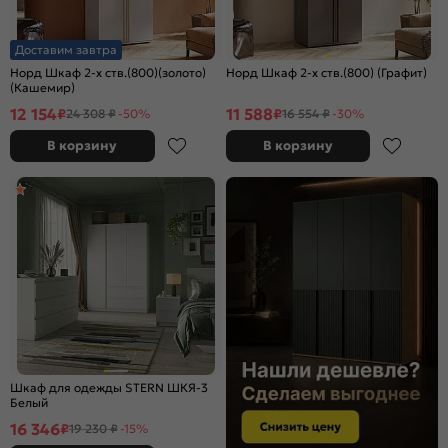
Доставим завтра
Норд Шкаф 2-х ств.(800)(золото)
Норд Шкаф 2-х ств.(800) (Графит)
(Кашемир)
12 154
11 588
₽
₽
24 308 ₽
-50%
16 554 ₽
-30%
В корзину
В корзину
Шкаф для одежды STERN ШКЯ-3
Белый
16 346
₽
19 230 ₽
-15%