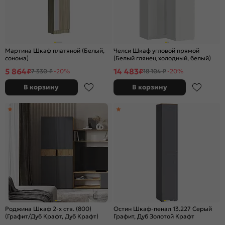
Мартина Шкаф платяной (Белый,
Челси Шкаф угловой прямой
сонома)
(Белый глянец холодный, белый)
5 864
14 483
₽
₽
7 330 ₽
-20%
18 104 ₽
-20%
В корзину
В корзину
Роджина Шкаф 2-х ств. (800)
Остин Шкаф-пенал 13.227 Серый
(Графит/Дуб Крафт, Дуб Крафт)
Графит, Дуб Золотой Крафт