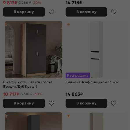
9 813
14 716
₽
₽
12 266 ₽
-20%
В корзину
В корзину
Распродажа
Шкаф 2-х ств. штанга+полка
Сидней Шкаф с ящиком 13.202
(Графит/Дуб Крафт)
10 717
14 863
₽
₽
15 310 ₽
-30%
В корзину
В корзину