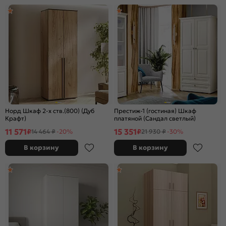
Норд Шкаф 2-х ств.(800) (Дуб
Престиж-1 (гостиная) Шкаф
Крафт)
платяной (Сандал светлый)
11 571
15 351
₽
₽
14 464 ₽
-20%
21 930 ₽
-30%
В корзину
В корзину