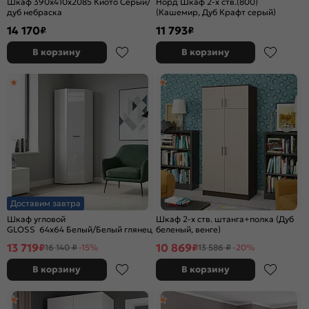
Шкаф 390x410x2085 Киото Серый/
Норд Шкаф 2-х ств.(800)
дуб небраска
(Кашемир, Дуб Крафт серый)
14 170
11 793
₽
₽
В корзину
В корзину
Доставим завтра
Шкаф угловой
Шкаф 2-х ств. штанга+полка (Дуб
GLOSS 64х64 Белый/Белый глянец
беленый, венге)
13 719
10 869
₽
₽
16 140 ₽
-15%
13 586 ₽
-20%
В корзину
В корзину