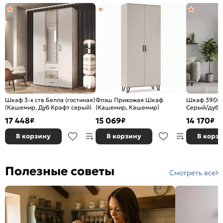
Шкаф 3-х ств Белла (гостиная)
Флэш Прихожая Шкаф
Шкаф 390x4
(Кашемир, Дуб Крафт серый)
(Кашемир, Кашемир)
Серый/дуб 
17 448
15 069
14 170
₽
₽
₽
В корзину
В корзину
В корз
Полезные советы
Смотреть все