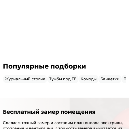
Популярные подборки
Журнальный столик
Тумбы под ТВ
Комоды
Банкетки
Пу
Бесплатный замер помещения
Сделаем точный замер и составим план вывода электрики,
отопления и вентиляции. Стоимость замера вычитается из