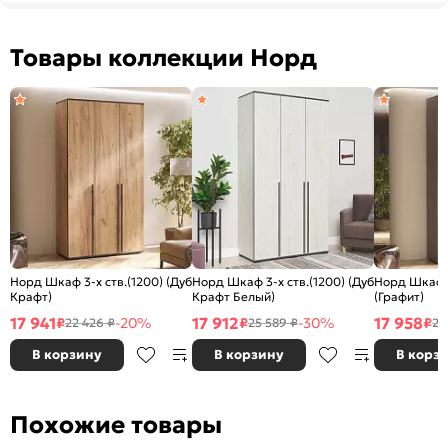
Товары коллекции Норд
Норд Шкаф 3-х ств.(1200) (Дуб
Норд Шкаф 3-х ств.(1200) (Дуб
Норд Шкаф 3
Крафт)
Крафт Белый)
(Графит)
17 941
17 912
17 958
₽
-20%
₽
-30%
₽
22 426 ₽
25 589 ₽
22
В корзину
В корзину
В корз
Похожие товары