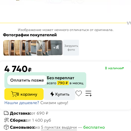
1
/
1
Изображение может немного отличаться от оригинала.
Фотографии покупателей
Загрузить
+7
фото
4 740
В наличии
₽
Без переплат
Оплатить позже
всего
790 ₽
в месяц
В корзину
Купить
Нашли дешевле?
Снизим цену!
Доставка:
от 690 ₽
Сборка:
от 1 400 руб
Самовывоз:
из
5 пунктах выдачи
—
бесплатно