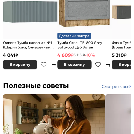
Доставим завтра
Оливия Тумба навесная №1
Тумба Стиль ТБ-800 Grey
Флэш Тумба
(Шарли бриз, Сумеречный
Softwood Дуб Вотан
(Браш Графи
голубой)
4 041
4 609
5 310
₽
₽
-10%
₽
5 115 ₽
В корзину
В корзину
В корз
Полезные советы
Смотреть все