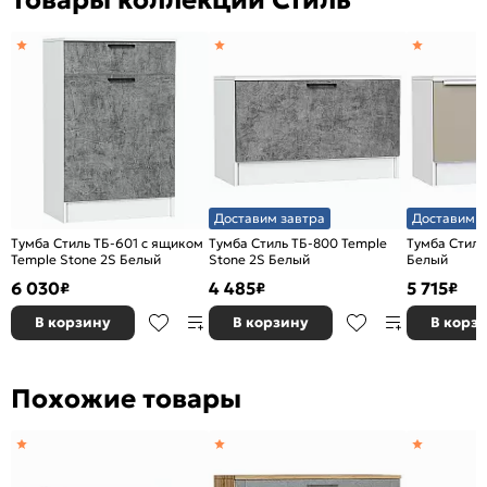
Доставим завтра
Доставим з
Тумба Стиль ТБ-601 с ящиком
Тумба Стиль ТБ-800 Temple
Тумба Стиль
Temple Stone 2S Белый
Stone 2S Белый
Белый
6 030
4 485
5 715
₽
₽
₽
В корзину
В корзину
В корз
Похожие товары