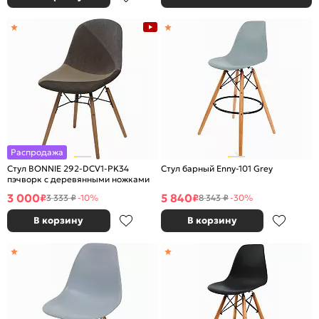
Распродажа
Стул BONNIE 292-DCV1-PK34
Стул барный Enny-101 Grey
пэчворк с деревянными ножками
3 000
5 840
₽
₽
3 333 ₽
-10%
8 343 ₽
-30%
В корзину
В корзину