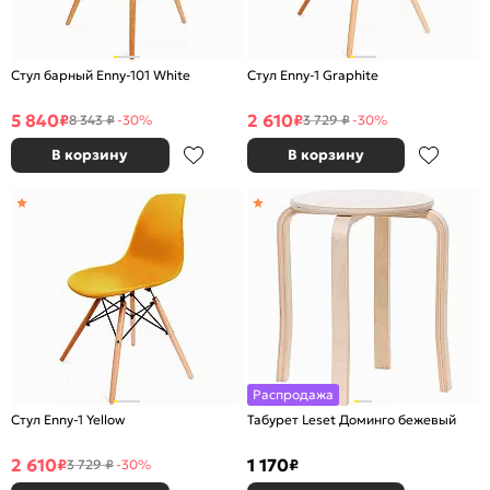
Стул барный Enny-101 White
Стул Enny-1 Graphite
5 840
2 610
₽
₽
8 343 ₽
-30%
3 729 ₽
-30%
В корзину
В корзину
Распродажа
Стул Enny-1 Yellow
Табурет Leset Доминго бежевый
2 610
1 170
₽
₽
3 729 ₽
-30%