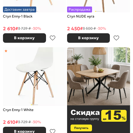
Доставим завтра
Распродажа
Стул Enny-1 Black
Стул NUDE нуга
2 610
2 450
₽
₽
3 729 ₽
-30%
3 500 ₽
-30%
В корзину
В корзину
Стул Enny-1 White
2 610
₽
3 729 ₽
-30%
В корзину