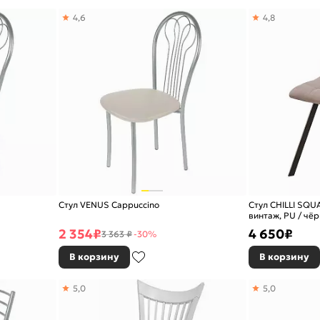
4,6
4,8
Стул VENUS Cappuccino
Стул CHILLI SQ
винтаж, PU / чё
2 354
₽
4 650
₽
3 363 ₽
-30%
В корзину
В корзину
5,0
5,0