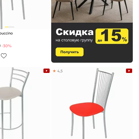
puccino
₽
-30%
4,5