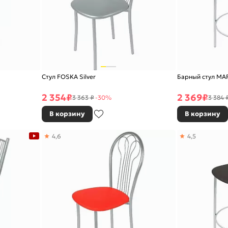
Стул FOSKA Silver
Барный стул MAR
2 354
₽
2 369
₽
3 363 ₽
-30%
3 384 
В корзину
В корзину
4,6
4,5