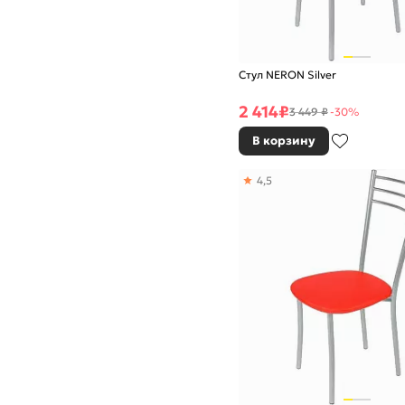
Стул NERON Silver
2 414
₽
3 449 ₽
-30%
В корзину
4,5