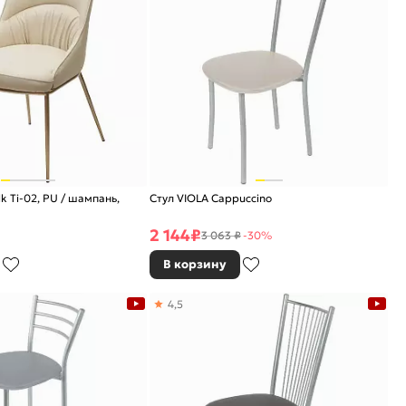
k Ti-02, PU / шампань,
Стул VIOLA Cappuccino
2 144
₽
3 063 ₽
-30%
В корзину
4,5