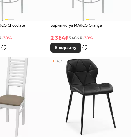
RCO Chocolate
Барный стул MARCO Orange
2 384
₽
₽
-30%
3 406 ₽
-30%
В корзину
4,9