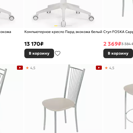
кокожа
Компьютерное кресло Пард экокожа белый
Стул FOSKA Cap
13 170
₽
2 369
₽
3 384 
В корзину
В корзину
4,5
4,5