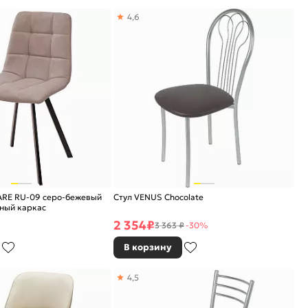
4,6
UARE RU-09 серо-бежевый
Стул VENUS Chocolate
рный каркас
2 354
₽
3 363 ₽
-30%
В корзину
4,5