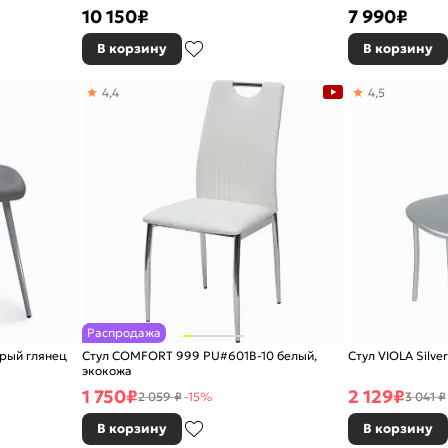
каркас, ®DISAUR
10 150
₽
7 990
₽
В корзину
В корзину
4,4
4,5
Распродажа
ерый глянец
Стул COMFORT 999 PU#601B-10 белый,
Стул VIOLA Silver
экокожа
1 750
₽
2 129
₽
2 059 ₽
-15%
3 041 ₽
В корзину
В корзину