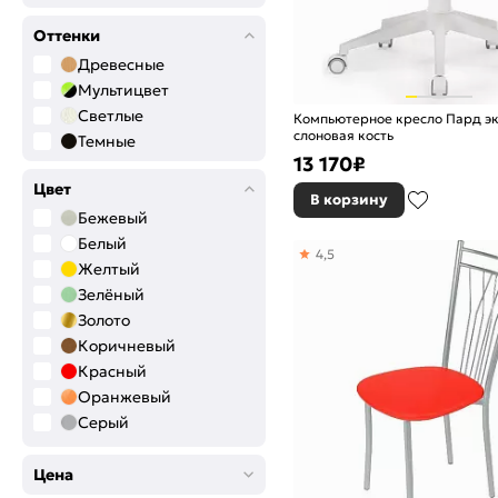
Оттенки
Древесные
Мультицвет
Светлые
Компьютерное кресло Пард э
слоновая кость
Темные
13 170
₽
Цвет
В корзину
Бежевый
Белый
4,5
Желтый
Зелёный
Золото
Коричневый
Красный
Оранжевый
Серый
Черный
Цена