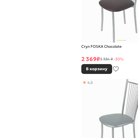
Стул FOSKA Chocolate
2 369
₽
3 384 ₽
-30%
В корзину
4,5