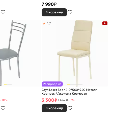
7 990
₽
В корзину
4,7
Распродажа
Стул Leset Берг 410*560*940 Металл
Кремовый/экокожа Кремовая
3 300
₽
-30%
3 474 ₽
-5%
В корзину