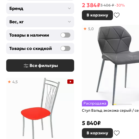
2 384
₽
3 406 ₽
-30%
Бренд
В корзину
Вес, кг
5,0
Товары в наличии
Товары со скидкой
Все фильтры
4,5
Распродажа
Стул Вальд экокожа серый / с
5 840
₽
В корзину