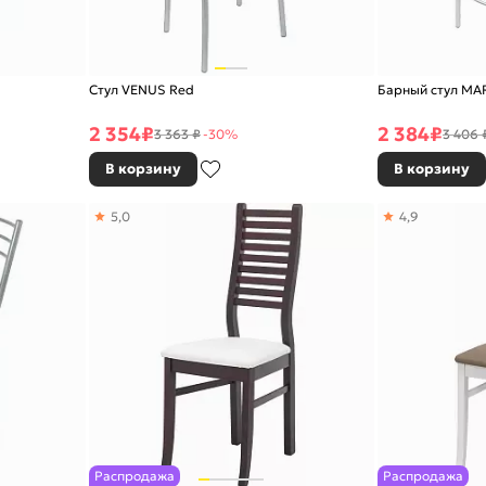
Стул VENUS Red
Барный стул MA
2 354
₽
2 384
₽
3 363 ₽
-30%
3 406 
В корзину
В корзину
5,0
4,9
Распродажа
Распродажа