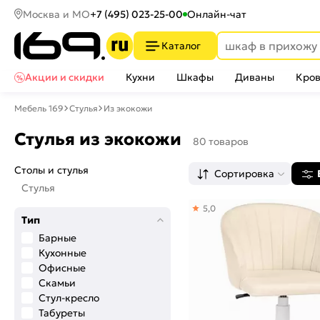
Москва и МО
+7 (495) 023-25-00
Онлайн-чат
Каталог
Акции и скидки
Кухни
Шкафы
Диваны
Кров
Мебель 169
Стулья
Из экокожи
Стулья из экокожи
80 товаров
Столы и стулья
Сортировка
Стулья
5,0
Тип
Барные
Кухонные
Офисные
Скамьи
Стул-кресло
Табуреты