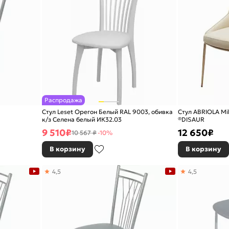
Распродажа
Стул Leset Орегон Белый RAL 9003, обивка
Стул ABRIOLA Mil
к/з Селена белый ИК32.03
®DISAUR
9 510
₽
12 650
₽
10 567 ₽
-10%
В корзину
В корзину
4,5
4,5