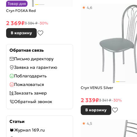
Товар дня
4,6
Стул FOSKA Red
2 369
₽
3 384 ₽
-30%
В корзину
Обратная связь
Письмо директору
Заявка на гарантию
Поблагодарить
Пожаловаться
Стул VENUS Silver
Заказать замер
2 339
₽
3 341 ₽
-30%
Обратный звонок
В корзину
Статьи
4,5
Журнал 169.ru