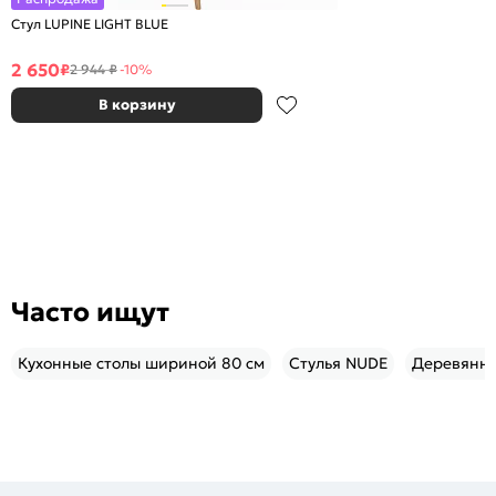
Стул LUPINE LIGHT BLUE
2 650
₽
2 944 ₽
-10%
В корзину
Часто ищут
Кухонные столы шириной 80 см
Стулья NUDE
Деревянны