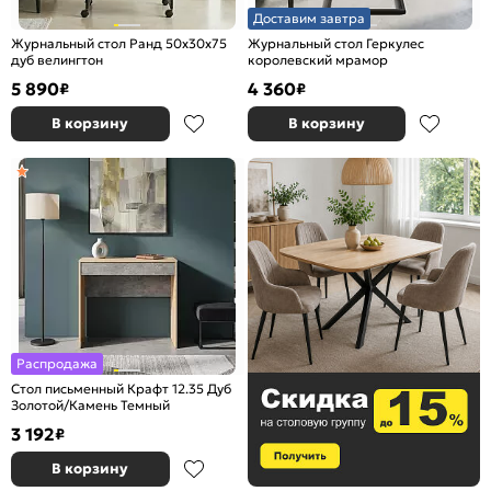
Доставим завтра
Журнальный стол Ранд 50х30х75
Журнальный стол Геркулес
дуб велингтон
королевский мрамор
5 890
4 360
₽
₽
В корзину
В корзину
Распродажа
Стол письменный Крафт 12.35 Дуб
Золотой/Камень Темный
3 192
₽
В корзину