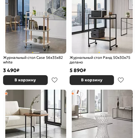
Журнальный стол Case 56х35х82
Журнальный стол Ранд 50х30х75
white
делано
3 490
5 890
₽
₽
В корзину
В корзину