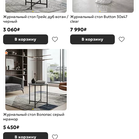
Журнальный стол Грейс дуб вотан /
Журнальный стол Button 30x47
черный
clear
3 060
7 990
₽
₽
В корзину
В корзину
Журнальный стол Волопас серый
мрамор
5 450
₽
В корзину