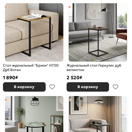
Стол журнальный "Брион" H700
Журнальный стол Геркулес дуб
Дуб Вотан
велингтон
1 890
2 520
₽
₽
В корзину
В корзину