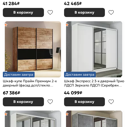
Белый снег 1600x2200x600
Белый снег 1800x2200x600
41 284
42 465
₽
₽
В корзину
В корзину
Доставим завтра
Доставим завтра
Шкаф-купе Прайм Премиум 2-х
Шкаф Экспресс 2 3-х дверный Трио
дверный (фасад дсп/стекло
ЛДСП Зеркало ЛДСП (Серебряный
черное) Чёрный профиль Крафт
профиль) Белый снег
67 386
44 099
₽
₽
Табачный
1800x2200x600
В корзину
В корзину