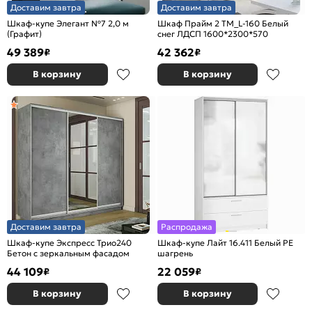
Доставим завтра
Доставим завтра
Шкаф-купе Элегант №7 2,0 м
Шкаф Прайм 2 TM_L-160 Белый
(Графит)
снег ЛДСП 1600*2300*570
49 389
42 362
₽
₽
В корзину
В корзину
Доставим завтра
Распродажа
Шкаф-купе Экспресс Трио240
Шкаф-купе Лайт 16.411 Белый PE
Бетон с зеркальным фасадом
шагрень
44 109
22 059
₽
₽
В корзину
В корзину