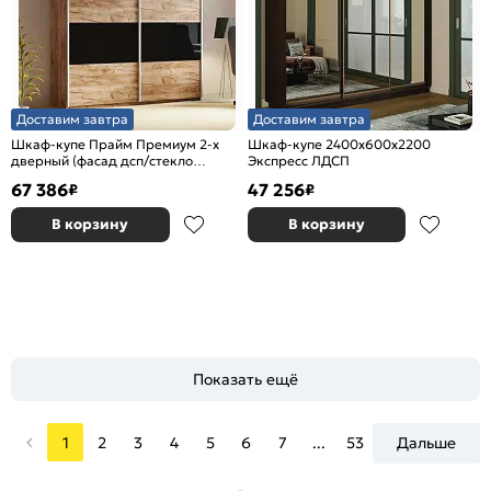
Доставим завтра
Доставим завтра
Шкаф-купе Прайм Премиум 2-х
Шкаф-купе 2400x600x2200
дверный (фасад дсп/стекло
Экспресс ЛДСП
черное) Серебряный профиль
67 386
47 256
₽
₽
Крафт Табачный
В корзину
В корзину
Показать ещё
1
2
3
4
5
6
7
...
53
Дальше