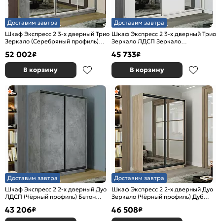
Доставим завтра
Доставим завтра
Шкаф Экспресс 2 3-х дверный Трио
Шкаф Экспресс 2 3-х дверный Трио
Зеркало (Серебряный профиль)
Зеркало ЛДСП Зеркало
Бетон 1800x2400x600
(Серебряный профиль) Белый снег
52 002
45 733
₽
₽
1800x2200x600
В корзину
В корзину
Доставим завтра
Доставим завтра
Шкаф Экспресс 2 2-х дверный Дуо
Шкаф Экспресс 2 2-х дверный Дуо
ЛДСП (Чёрный профиль) Бетон
Зеркало (Чёрный профиль) Дуб
1600x2400x600
Сонома 1600x2400x600
43 206
46 508
₽
₽