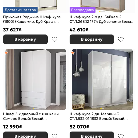
Доставим завтра
Распродажа
Прихожая Роджина Шкаф-купе
Шкаф-купе 2-х дв. Байкал-2
(1800) (Кашемир, Дуб Крафт
СТЛ.268.12 1774 Дуб сонома/Белый
серый)
глянец
37 627
42 610
₽
₽
В корзину
В корзину
Шкаф 2-х дверный с ящиками
Шкаф-купе 2 дв. Марвин-3
Сомеро Белый/Белый
СТЛ.532.01 1832 Белый/Белый
902*2120*502
глянец
12 990
52 070
₽
₽
В корзину
В корзину