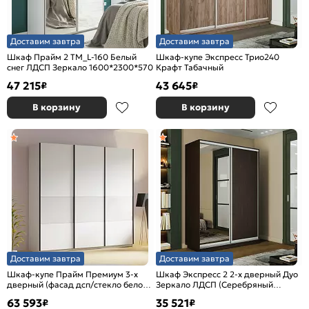
Доставим завтра
Доставим завтра
Шкаф Прайм 2 TM_L-160 Белый
Шкаф-купе Экспресс Трио240
снег ЛДСП Зеркало 1600*2300*570
Крафт Табачный
47 215
43 645
₽
₽
В корзину
В корзину
Доставим завтра
Доставим завтра
Шкаф-купе Прайм Премиум 3-х
Шкаф Экспресс 2 2-х дверный Дуо
дверный (фасад дсп/стекло белое)
Зеркало ЛДСП (Серебряный
Чёрный профиль Белый снег
профиль) Венге 1200x2400x600
63 593
35 521
₽
₽