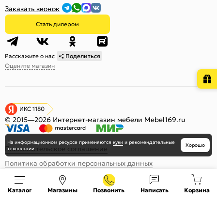
Заказать звонок
Стать дилером
Расскажите о нас
Поделиться
Оцените магазин
ИКС 1180
© 2015—2026 Интернет-магазин мебели Mebel169.ru
На информационном ресурсе
применяются
куки
и рекомендательные
Хорошо
Пользовательское соглашение
технологии
Политика обработки персональных данных
Карта сайта
Каталог
Магазины
Позвонить
Написать
Корзина