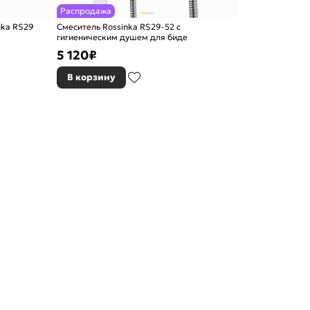
Распродажа
nka RS29
Смеситель Rossinka RS29-52 с
гигиеническим душем для биде
5 120
₽
В корзину