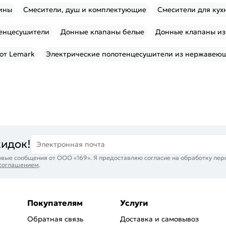
ины
Смесители, душ и комплектующие
Смесители для кух
тенцесушители
Донные клапаны белые
Донные клапаны из
 от Lemark
Электрические полотенцесушители из нержавею
кидок!
Электронная почта
вые сообщения от ООО «169». Я предоставляю согласие на обработку пер
 соглашением
.
Покупателям
Услуги
Обратная связь
Доставка и самовывоз