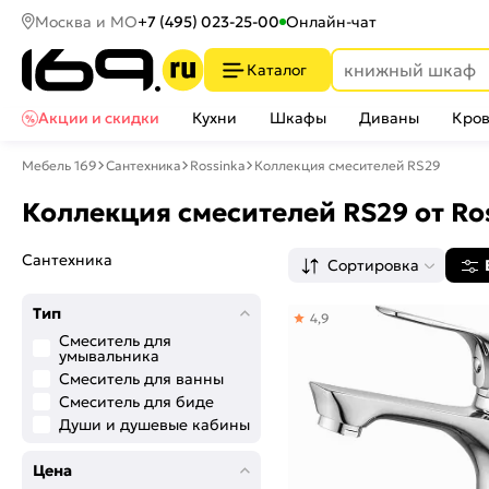
Москва и МО
+7 (495) 023-25-00
Онлайн-чат
Каталог
Акции и скидки
Кухни
Шкафы
Диваны
Кров
Мебель 169
Сантехника
Rossinka
Коллекция смесителей RS29
Коллекция смесителей RS29 от Ro
Сантехника
Сортировка
Тип
4,9
Смеситель для
умывальника
Смеситель для ванны
Смеситель для биде
Души и душевые кабины
Цена