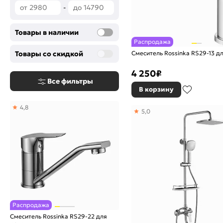
-
Товары в наличии
Распродажа
Смеситель Rossinka RS29-13 д
Товары со скидкой
4 250
₽
Все фильтры
В корзину
4,8
5,0
Распродажа
Смеситель Rossinka RS29-22 для