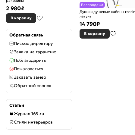
раковины
Распродажа
2 980
₽
Души и душевые кабины rossi
латунь
В корзину
14 790
₽
В корзину
Обратная связь
Письмо директору
Заявка на гарантию
Поблагодарить
Пожаловаться
Заказать замер
Обратный звонок
Статьи
Журнал 169.ru
Стили интерьеров