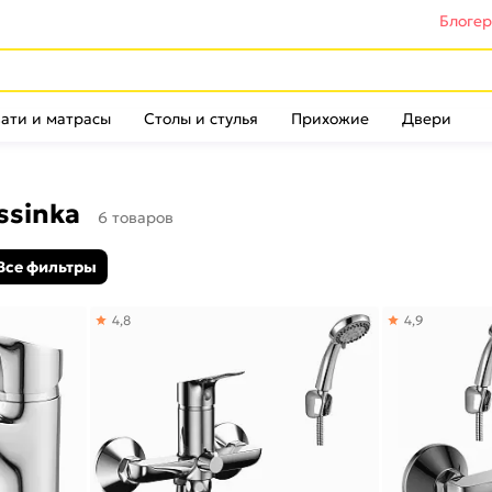
Блоге
ати и матрасы
Столы и стулья
Прихожие
Двери
ssinka
6 товаров
Все фильтры
4,8
4,9