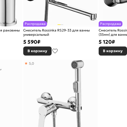
Распродажа
Распродажа
ля раковины
Смеситель Rossinka RS29-33 для ванны
Смеситель Rossi
универсальный
(35мм) для ванн
5 590
₽
5 120
₽
В корзину
В корзину
5,0