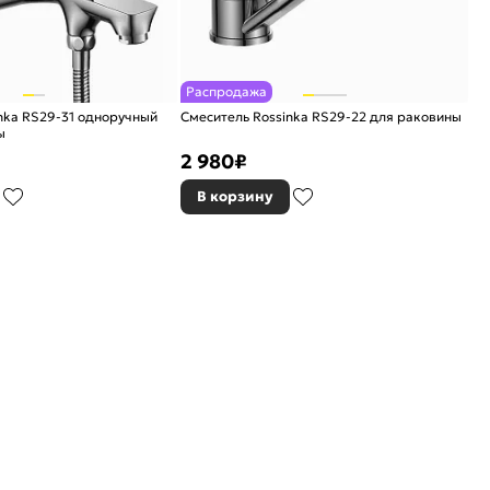
Распродажа
nka RS29-31 одноручный
Смеситель Rossinka RS29-22 для раковины
ы
2 980
₽
В корзину