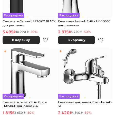
Распродажа
Распродажа
Смеситель Cersanit BRASKO BLACK
Смеситель Lemark Evitta LM0506C
для раковины
для раковины
5 495
2 975
₽
₽
10 990 ₽
-50%
5 950 ₽
-50%
В корзину
В корзину
Распродажа
Распродажа
Смеситель Lemark Plus Grace
Смеситель для ванны Rossinka Y40-
LM1506С для раковины
31
1 815
2 420
₽
₽
3 630 ₽
-50%
4 840 ₽
-50%