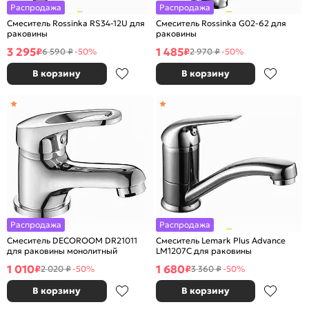
Распродажа
Распродажа
Смеситель Rossinka RS34-12U для
Смеситель Rossinka G02-62 для
раковины
раковины
3 295
1 485
₽
₽
6 590 ₽
-50%
2 970 ₽
-50%
В корзину
В корзину
Распродажа
Распродажа
Смеситель DECOROOM DR21011
Смеситель Lemark Plus Advance
для раковины монолитный
LM1207C для раковины
1 010
1 680
₽
₽
2 020 ₽
-50%
3 360 ₽
-50%
В корзину
В корзину