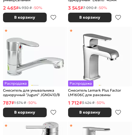
2 465
3 545
₽
₽
4 930 ₽
-50%
7 090 ₽
-50%
В корзину
В корзину
Распродажа
Распродажа
Смеситель для умывальника
Смеситель Lemark Plus Factor
одноручный "Juguni" JGN0410/В
LM1606C для раковины
787
1 712
₽
₽
1 574 ₽
-50%
3 424 ₽
-50%
В корзину
В корзину