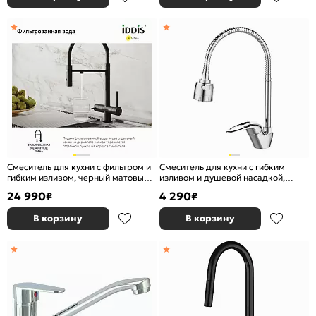
Смеситель для кухни с фильтром и
Смеситель для кухни с гибким
гибким изливом, черный матовый,
изливом и душевой насадкой,
Ace, IDDIS, ACEBLFFi05
глянцевый хром, Meal, Milardo,
24 990
4 290
₽
₽
M05SB2FM05
В корзину
В корзину