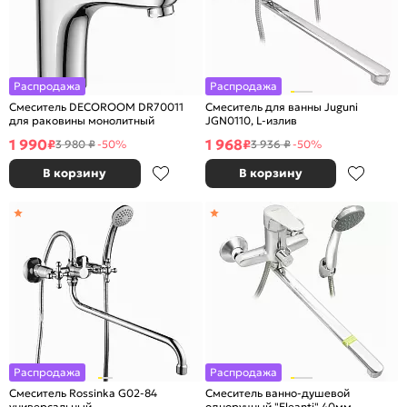
Распродажа
Распродажа
Смеситель DECOROOM DR70011
Смеситель для ванны Juguni
для раковины монолитный
JGN0110, L-излив
1 990
1 968
₽
₽
3 980 ₽
-50%
3 936 ₽
-50%
В корзину
В корзину
Распродажа
Распродажа
Смеситель Rossinka G02-84
Смеситель ванно-душевой
универсальный
одноручный "Eleanti" 40мм