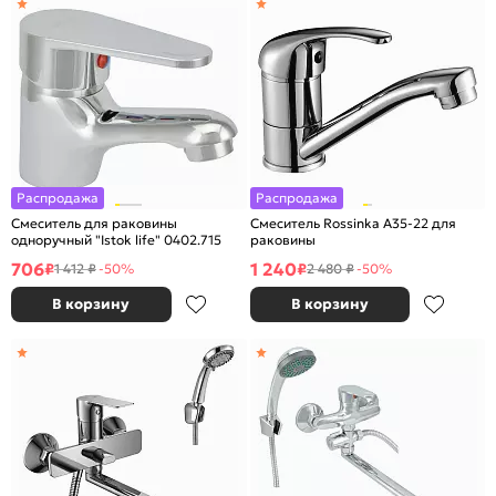
Распродажа
Распродажа
Смеситель для раковины
Смеситель Rossinka A35-22 для
одноручный "Istok life" 0402.715
раковины
706
1 240
₽
₽
1 412 ₽
-50%
2 480 ₽
-50%
В корзину
В корзину