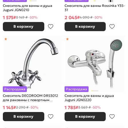
Смеситель для ванны и душа
Смеситель для ванны Rossinka Y35-
Juguni JGN0210
31
1 575
2 045
₽
₽
3 149 ₽
-50%
4 090 ₽
-50%
В корзину
В корзину
Распродажа
Распродажа
Смеситель DECOROOM DR53012
Смеситель для ванны и душа
для раковины с повортным
Juguni JGN0220
изливом
1 145
1 785
₽
₽
2 290 ₽
-50%
3 569 ₽
-50%
В корзину
В корзину