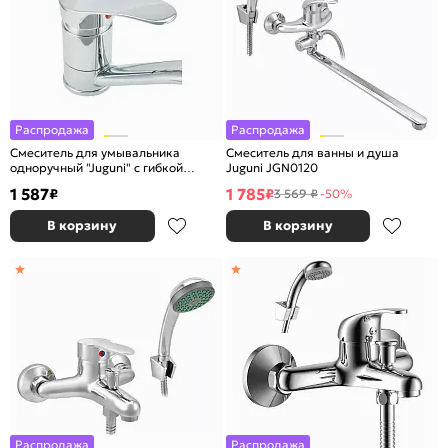
Распродажа
Распродажа
Смеситель для умывальника
Смеситель для ванны и душа
одноручный "Juguni" с гибкой
Juguni JGN0120
подводкой
1 587
1 785
₽
₽
3 569 ₽
-50%
В корзину
В корзину
Распродажа
Распродажа