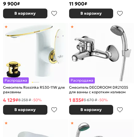
BM9190
9 900
11 900
₽
₽
В корзину
В корзину
Распродажа
Распродажа
Смеситель Rossinka RS30-11W для
Смеситель DECOROOM DR21035
раковины
для ванны с коротким изливом
4 129
1 835
₽
₽
8 258 ₽
-50%
3 670 ₽
-50%
В корзину
В корзину