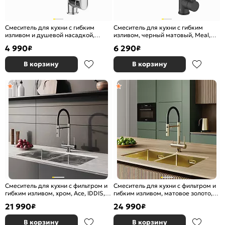
Смеситель для кухни с гибким
Смеситель для кухни с гибким
изливом и душевой насадкой,
изливом, черный матовый, Meal,
глянцевый хром, Meal, Milardo,
Milardo
4 990
6 290
₽
₽
M07SB2FM05
В корзину
В корзину
Смеситель для кухни с фильтром и
Смеситель для кухни с фильтром и
гибким изливом, хром, Ace, IDDIS,
гибким изливом, матовое золото,
ACESBFFi05
Ace, IDDIS, ACEMGFFi05
21 990
24 990
₽
₽
В корзину
В корзину