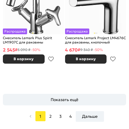
Распродажа
Распродажа
Смеситель Lemark Plus Spirit
Смеситель Lemark Project LM4676C
LM1907C для раковины
для раковины, кнопочный
2 545
4 670
₽
₽
5 090 ₽
-50%
9 340 ₽
-50%
В корзину
В корзину
Показать ещё
1
2
3
4
Дальше