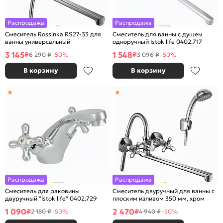
Распродажа
Распродажа
Смеситель Rossinka RS27-33 для
Смеситель для ванны с душем
ванны универсальный
одноручный Istok life 0402.717
3 145
1 548
₽
₽
6 290 ₽
-50%
3 096 ₽
-50%
В корзину
В корзину
Распродажа
Распродажа
Смеситель для раковины
Смеситель двуручный для ванны с
двуручный "Istok life" 0402.729
плоским изливом 350 мм, хром
1 090
2 470
₽
₽
2 180 ₽
-50%
4 940 ₽
-50%