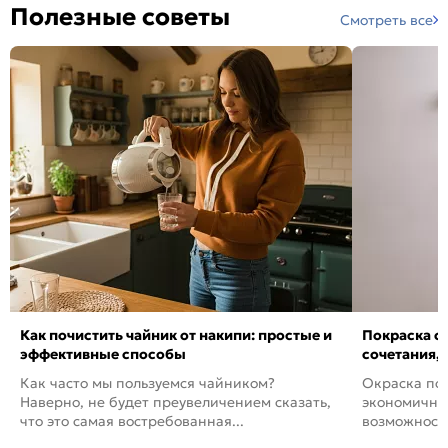
Полезные советы
Смотреть все
Как почистить чайник от накипи: простые и
Покраска ст
эффективные способы
сочетания,
Как часто мы пользуемся чайником?
Окраска пов
Наверно, не будет преувеличением сказать,
экономичный
что это самая востребованная...
возможность