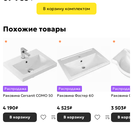
В корзину комплектом
Похожие товары
Распродажа
Распродажа
Распродаж
Раковина Cersanit COMO 50
Раковина Фостер 60
Раковина Cla
4 190
4 525
3 503
₽
₽
₽
В корзину
В корзину
В корз