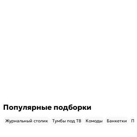
Популярные подборки
Журнальный столик
Тумбы под ТВ
Комоды
Банкетки
Пу