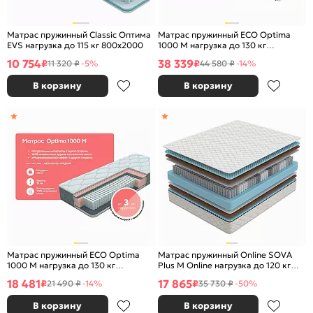
Матрас пружинный Classic Оптима
Матрас пружинный ECO Optima
EVS нагрузка до 115 кг 800x2000
1000 M нагрузка до 130 кг
2000x2000
10 754
38 339
₽
₽
11 320 ₽
-5%
44 580 ₽
-14%
В корзину
В корзину
Матрас пружинный ECO Optima
Матрас пружинный Online SOVA
1000 M нагрузка до 130 кг
Plus M Online нагрузка до 120 кг
900x2000
1400x2000
18 481
17 865
₽
₽
21 490 ₽
-14%
35 730 ₽
-50%
В корзину
В корзину