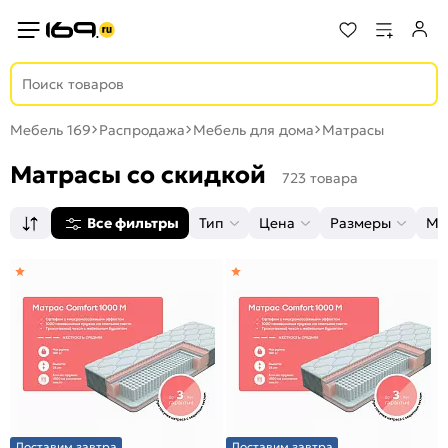
Мебель 169
Распродажа
Мебель для дома
Матрасы
Матрасы со скидкой
723 товара
Все фильтры
Тип
Цена
Размеры
Ма
Доставим завтра
Доставим завтра