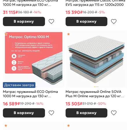
Матрас пружинный ECO Optima
Матрас пружинный Classic Оптима
1000 M нагрузка до 130 кг
EVS нагрузка до 115 кг 1200x2000
1600x2000
31 115
15 390
₽
₽
36 180 ₽
-14%
16 200 ₽
-5%
В корзину
В корзину
Доставим завтра
Матрас пружинный ECO Optima
Матрас пружинный Online SOVA
1000 M нагрузка до 130 кг
Plus M Online нагрузка до 120 кг
800x2000
1200x2000
16 589
15 505
₽
₽
19 290 ₽
-14%
31 010 ₽
-50%
В корзину
В корзину