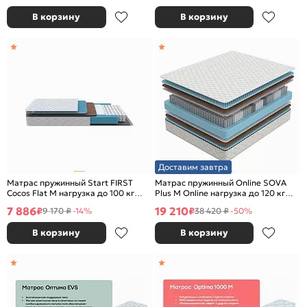
В корзину
В корзину
Доставим завтра
Матрас пружинный Start FIRST
Матрас пружинный Online SOVA
Cocos Flat M нагрузка до 100 кг
Plus M Online нагрузка до 120 кг
800x2000
1600x2000
7 886
19 210
₽
₽
9 170 ₽
-14%
38 420 ₽
-50%
В корзину
В корзину