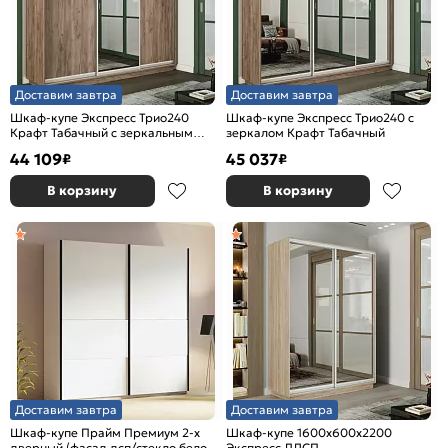
Доставим завтра
Доставим завтра
Шкаф-купе Экспресс Трио240
Шкаф-купе Экспресс Трио240 с
Крафт Табачный с зеркальным
зеркалом Крафт Табачный
фасадом
44 109
45 037
₽
₽
В корзину
В корзину
Доставим завтра
Доставим завтра
Шкаф-купе Прайм Премиум 2-х
Шкаф-купе 1600x600x2200
дверный (фасад дсп/стекло белое)
Экспресс ЛДСП