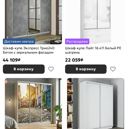
Доставим завтра
Распродажа
Шкаф-купе Экспресс Трио240
Шкаф-купе Лайт 16.411 Белый PE
Бетон с зеркальным фасадом
шагрень
44 109
22 059
₽
₽
В корзину
В корзину