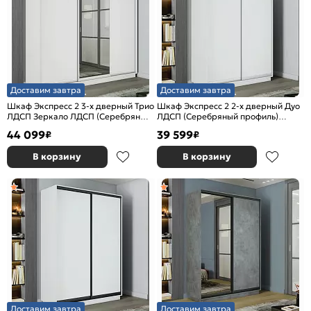
Доставим завтра
Доставим завтра
Шкаф Экспресс 2 3-х дверный Трио
Шкаф Экспресс 2 2-х дверный Дуо
ЛДСП Зеркало ЛДСП (Серебряный
ЛДСП (Серебряный профиль)
профиль) Белый снег
Белый снег 1600x2200x600
44 099
39 599
₽
₽
1800x2200x600
В корзину
В корзину
Доставим завтра
Доставим завтра