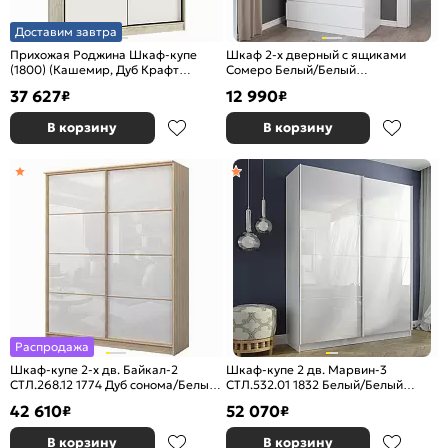
Доставим завтра
Прихожая Роджина Шкаф-купе
Шкаф 2-х дверный с ящиками
(1800) (Кашемир, Дуб Крафт
Сомеро Белый/Белый
серый)
902*2120*502
37 627
12 990
₽
₽
В корзину
В корзину
Распродажа
Шкаф-купе 2-х дв. Байкал-2
Шкаф-купе 2 дв. Марвин-3
СТЛ.268.12 1774 Дуб сонома/Белый
СТЛ.532.01 1832 Белый/Белый
глянец
глянец
42 610
52 070
₽
₽
В корзину
В корзину