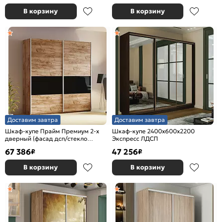
В корзину
В корзину
Доставим завтра
Доставим завтра
Шкаф-купе Прайм Премиум 2-х
Шкаф-купе 2400x600x2200
дверный (фасад дсп/стекло
Экспресс ЛДСП
черное) Серебряный профиль
67 386
47 256
₽
₽
Крафт Табачный
В корзину
В корзину