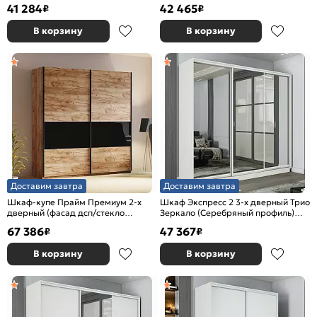
Белый снег 1600x2200x600
Белый снег 1800x2200x600
41 284
42 465
₽
₽
В корзину
В корзину
Доставим завтра
Доставим завтра
Шкаф-купе Прайм Премиум 2-х
Шкаф Экспресс 2 3-х дверный Трио
дверный (фасад дсп/стекло
Зеркало (Серебряный профиль)
черное) Чёрный профиль Крафт
Белый снег 1800x2200x600
67 386
47 367
₽
₽
Табачный
В корзину
В корзину