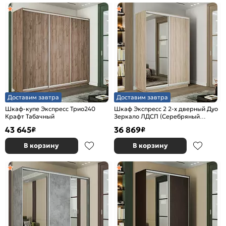
Доставим завтра
Доставим завтра
Шкаф-купе Экспресс Трио240
Шкаф Экспресс 2 2-х дверный Дуо
Крафт Табачный
Зеркало ЛДСП (Серебряный
профиль) Дуб Сонома
43 645
36 869
₽
₽
1400x2200x600
В корзину
В корзину