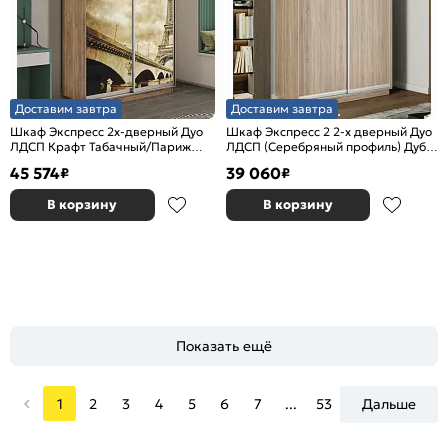
Доставим завтра
Доставим завтра
Шкаф Экспресс 2х-дверный Дуо
Шкаф Экспресс 2 2-х дверный Дуо
ЛДСП Крафт Табачный/Париж
ЛДСП (Серебряный профиль) Дуб
1600x2400x600
Сонома 1400x2400x600
45 574
39 060
₽
₽
В корзину
В корзину
Показать ещё
1
2
3
4
5
6
7
...
53
Дальше