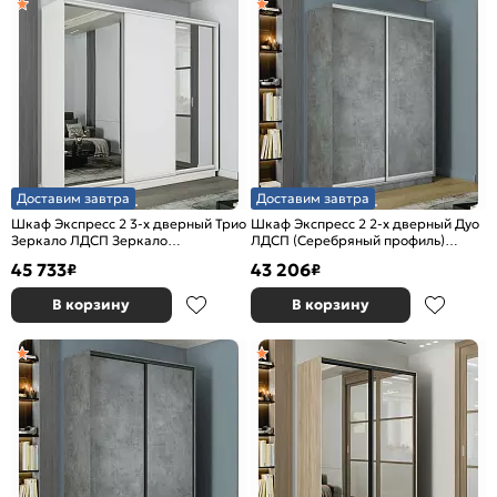
Доставим завтра
Доставим завтра
Шкаф Экспресс 2 3-х дверный Трио
Шкаф Экспресс 2 2-х дверный Дуо
Зеркало ЛДСП Зеркало
ЛДСП (Серебряный профиль)
(Серебряный профиль) Белый снег
Бетон 1600x2400x600
45 733
43 206
₽
₽
1800x2200x600
В корзину
В корзину