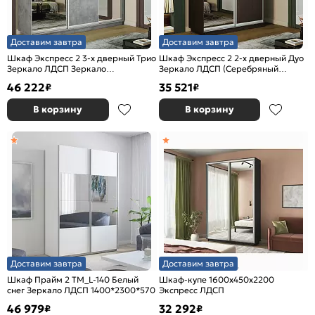
Доставим завтра
Доставим завтра
Шкаф Экспресс 2 3-х дверный Трио
Шкаф Экспресс 2 2-х дверный Дуо
Зеркало ЛДСП Зеркало
Зеркало ЛДСП (Серебряный
(Серебряный профиль) Бетон
профиль) Венге 1200x2400x600
46 222
35 521
₽
₽
2100x2200x450
В корзину
В корзину
Доставим завтра
Доставим завтра
Шкаф Прайм 2 TM_L-140 Белый
Шкаф-купе 1600x450x2200
снег Зеркало ЛДСП 1400*2300*570
Экспресс ЛДСП
46 979
32 292
₽
₽