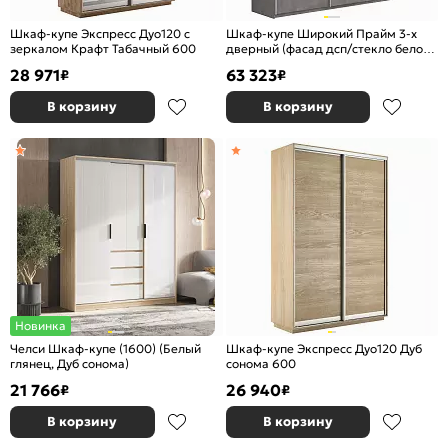
Шкаф-купе Экспресс Дуо120 с
Шкаф-купе Широкий Прайм 3-х
зеркалом Крафт Табачный 600
дверный (фасад дсп/стекло белое)
Бетон
28 971
63 323
₽
₽
В корзину
В корзину
Новинка
Челси Шкаф-купе (1600) (Белый
Шкаф-купе Экспресс Дуо120 Дуб
глянец, Дуб сонома)
сонома 600
21 766
26 940
₽
₽
В корзину
В корзину