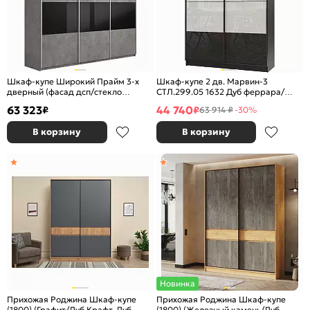
Шкаф-купе Широкий Прайм 3-х
Шкаф-купе 2 дв. Марвин-3
дверный (фасад дсп/стекло
СТЛ.299.05 1632 Дуб феррара/
черное) Бетон
Белый глянец/Дуб феррара глянец
63 323
44 740
₽
₽
63 914 ₽
-30%
В корзину
В корзину
Новинка
Прихожая Роджина Шкаф-купе
Прихожая Роджина Шкаф-купе
(1800) (Графит/Дуб Крафт, Дуб
(1800) (Железный камень/Дуб