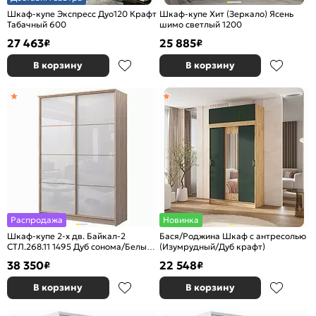
Шкаф-купе Экспресс Дуо120 Крафт
Шкаф-купе Хит (Зеркало) Ясень
Табачный 600
шимо светлый 1200
27 463
25 885
₽
₽
В корзину
В корзину
Распродажа
Новинка
Шкаф-купе 2-х дв. Байкал-2
Бася/Роджина Шкаф с антресолью
СТЛ.268.11 1495 Дуб сонома/Белый
(Изумрудный/Дуб крафт)
глянец
38 350
22 548
₽
₽
В корзину
В корзину