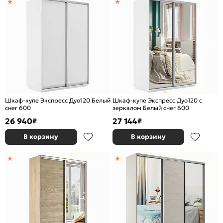
Шкаф-купе Экспресс Дуо120 Белый
Шкаф-купе Экспресс Дуо120 с
снег 600
зеркалом Белый снег 600
26 940
27 144
₽
₽
В корзину
В корзину