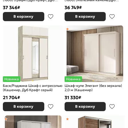
крафт)
крафт, Дуб крафт)
37 346
36 749
₽
₽
В корзину
В корзину
Новинка
Новинка
Бася/Роджина Шкаф с антресолью
Шкаф-купе Элегант (без зеркала)
(Кашемир, Дуб Крафт серый)
2,0 м (Кашемир)
21 704
31 330
₽
₽
В корзину
В корзину