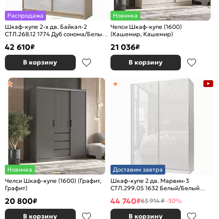
Распродажа
Новинка
Шкаф-купе 2-х дв. Байкал-2
Челси Шкаф-купе (1600)
СТЛ.268.12 1774 Дуб сонома/Белый
(Кашемир, Кашемир)
глянец
42 610
21 036
₽
₽
В корзину
В корзину
Новинка
Доставим завтра
Челси Шкаф-купе (1600) (Графит,
Шкаф-купе 2 дв. Марвин-3
Графит)
СТЛ.299.05 1632 Белый/Белый
глянец
20 800
44 740
₽
₽
63 914 ₽
-30%
В корзину
В корзину