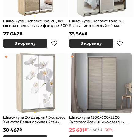
Шкаф-купе Экспресс Дуо120 Дуб
Шкаф-купе Экспресс Трио180
сонома с зеркальным фасадом 600
Ясень шимо светлый с 2-мя
зеркальными фасадами
27 042
33 364
₽
₽
В корзину
В корзину
Шкаф-купе 2-х дверный Экспресс
Шкаф-купе 1200x600x2200
Хит фото Белая орхидея Ясень
Экспресс Ясень шимо светлый
шимо светлый 1200
ЛДСП
30 467
25 681
₽
₽
36 687 ₽
-30%