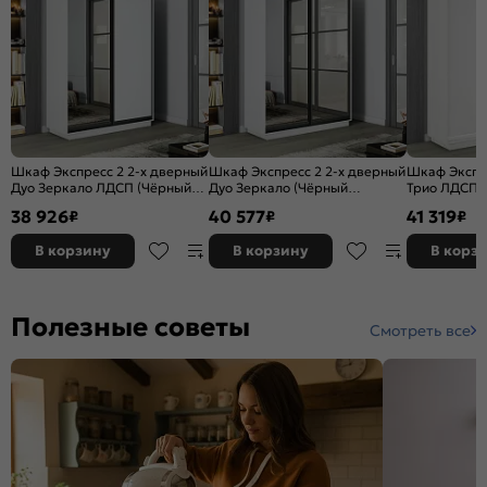
Шкаф Экспресс 2 2-х дверный
Шкаф Экспресс 2 2-х дверный
Шкаф Экспре
Дуо Зеркало ЛДСП (Чёрный
Дуо Зеркало (Чёрный
Трио ЛДСП 
профиль) Белый снег
профиль) Белый снег
(Белый проф
38 926
40 577
41 319
₽
₽
₽
1600x2400x450
1600x2400x450
1800x2400x
В корзину
В корзину
В корз
Полезные советы
Смотреть все