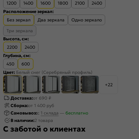
1200
1400
1600
1800
2100
2400
Расположение зеркал:
Без зеркал
Два зеркала
Одно зеркало
Три зеркала
Высота, см:
2200
2400
Глубина, см:
450
600
Цвет:
Белый снег (Серебряный профиль)
+22
Доставка:
от 690 ₽
Сборка:
от 1 400 руб
Самовывоз:
c
1 склада
—
бесплатно
В наличии:
2 товара
С заботой о клиентах