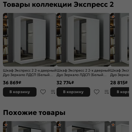
Товары коллекции Экспресс 2
Шкаф Экспресс 2 2-х дверный
Шкаф Экспресс 2 2-х дверный
Шкаф Экспре
Дуо Зеркало ЛДСП (Белый
Дуо Зеркало ЛДСП (Белый
Дуо Зеркал
профиль) Белый снег
профиль) Белый снег
профиль) Бе
36 869
32 774
28 815
₽
₽
₽
1600x2200x450
1400x2200x450
1200x2200x
В корзину
В корзину
В корз
Похожие товары