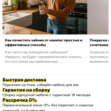
Как почистить чайник от накипи: простые и
Покраска ст
эффективные способы
сочетания,
Как часто мы пользуемся чайником?
Окраска пов
Наверно, не будет преувеличением сказать,
экономичный
что это самая востребованная...
возможность
Быстрая доставка
Поднимем на этаж, соберём мебель для вас
Гарантия на сборку
Сборка корпусной мебели с гарантией 18 месяцев
Рассрочка 0%
Первоначальный взнос 0%, без переплат и скрытых
комиссий, на 6 месяцев!