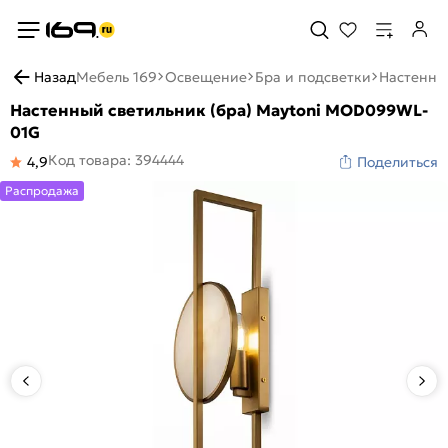
Назад
Мебель 169
Освещение
Бра и подсветки
Настенны
Настенный светильник (бра) Maytoni MOD099WL-
01G
Код товара: 394444
4,9
Поделиться
Распродажа