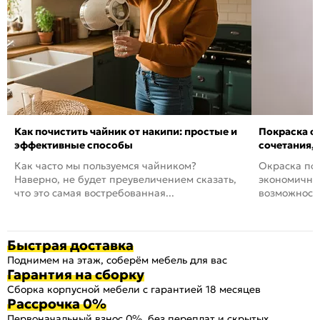
Как почистить чайник от накипи: простые и
Покраска ст
эффективные способы
сочетания,
Как часто мы пользуемся чайником?
Окраска пов
Наверно, не будет преувеличением сказать,
экономичный
что это самая востребованная...
возможность
Быстрая доставка
Поднимем на этаж, соберём мебель для вас
Гарантия на сборку
Сборка корпусной мебели с гарантией 18 месяцев
Рассрочка 0%
Первоначальный взнос 0%, без переплат и скрытых