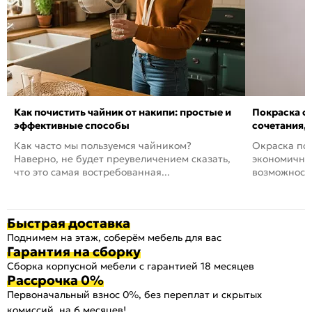
Как почистить чайник от накипи: простые и
Покраска ст
эффективные способы
сочетания,
Как часто мы пользуемся чайником?
Окраска пов
Наверно, не будет преувеличением сказать,
экономичный
что это самая востребованная...
возможность
Быстрая доставка
Поднимем на этаж, соберём мебель для вас
Гарантия на сборку
Сборка корпусной мебели с гарантией 18 месяцев
Рассрочка 0%
Первоначальный взнос 0%, без переплат и скрытых
комиссий, на 6 месяцев!