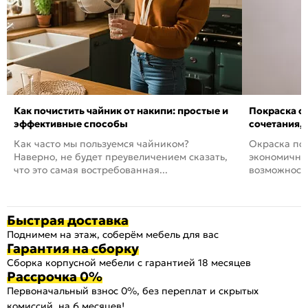
Как почистить чайник от накипи: простые и
Покраска ст
эффективные способы
сочетания,
Как часто мы пользуемся чайником?
Окраска пов
Наверно, не будет преувеличением сказать,
экономичный
что это самая востребованная...
возможность
Быстрая доставка
Поднимем на этаж, соберём мебель для вас
Гарантия на сборку
Сборка корпусной мебели с гарантией 18 месяцев
Рассрочка 0%
Первоначальный взнос 0%, без переплат и скрытых
комиссий, на 6 месяцев!