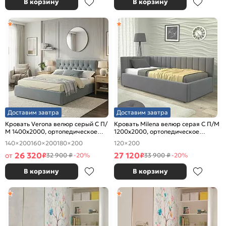
В корзину
В корзину
Доставим завтра
Доставим завтра
Кровать Verona велюр серый С П/
Кровать Milena велюр серая С П/М
М 1400x2000, ортопедическое
1200x2000, ортопедическое
основание, изголовье мягкое
основание, изголовье мягкое
140×200
160×200
180×200
120×200
26 320
27 120
от
₽
₽
32 900 ₽
-20%
33 900 ₽
-20%
В корзину
В корзину