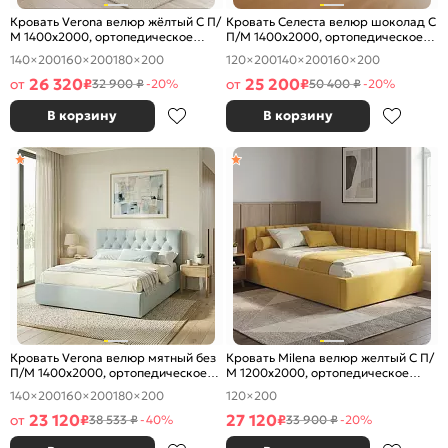
Кровать Verona велюр жёлтый С П/
Кровать Селеста велюр шоколад С
М 1400x2000, ортопедическое
П/М 1400x2000, ортопедическое
основание, изголовье мягкое
основание, изголовье мягкое
140×200
160×200
180×200
120×200
140×200
160×200
26 320
25 200
от
₽
от
₽
32 900 ₽
-20%
50 400 ₽
-20%
В корзину
В корзину
Кровать Verona велюр мятный без
Кровать Milena велюр желтый С П/
П/М 1400x2000, ортопедическое
М 1200x2000, ортопедическое
основание, изголовье мягкое
основание, изголовье мягкое
140×200
160×200
180×200
120×200
23 120
27 120
от
₽
₽
38 533 ₽
-40%
33 900 ₽
-20%