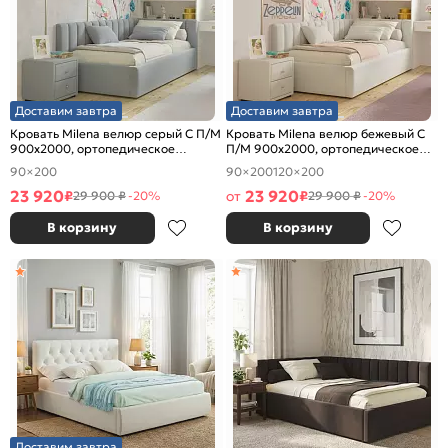
Доставим завтра
Доставим завтра
Кровать Milena велюр серый С П/М
Кровать Milena велюр бежевый С
900x2000, ортопедическое
П/М 900x2000, ортопедическое
основание, изголовье мягкое
основание, изголовье мягкое
90×200
90×200
120×200
23 920
23 920
₽
от
₽
29 900 ₽
-20%
29 900 ₽
-20%
В корзину
В корзину
Доставим завтра