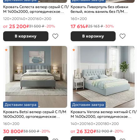
Кровать Селеста велюр серый С П/
Кровать Ливерпуль без обивки
М 1400x2000, ортопедическое
белый, ясень ваниль без П/М
основание, изголовье мягкое
1600x2000, изголовье жесткое
120×200
140×200
160×200
160×200
25 200
17 614
от
₽
₽
31 500 ₽
-20%
25 163 ₽
-30%
В корзину
В корзину
Доставим завтра
Доставим завтра
Кровать Betsi велюр серый С П/М
Кровать Verona велюр мятный С П/
1600x2000, ортопедическое
М 1400x2000, ортопедическое
основание, изголовье мягкое
основание, изголовье мягкое
160×200
140×200
160×200
180×200
30 800
26 320
₽
от
₽
38 500 ₽
-20%
32 900 ₽
-20%