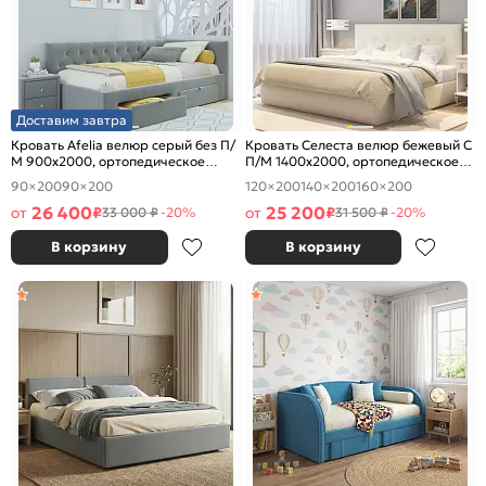
Доставим завтра
Кровать Afelia велюр серый без П/
Кровать Селеста велюр бежевый С
М 900x2000, ортопедическое
П/М 1400x2000, ортопедическое
основание, изголовье мягкое
основание, изголовье мягкое
90×200
90×200
120×200
140×200
160×200
26 400
25 200
от
₽
от
₽
33 000 ₽
-20%
31 500 ₽
-20%
В корзину
В корзину