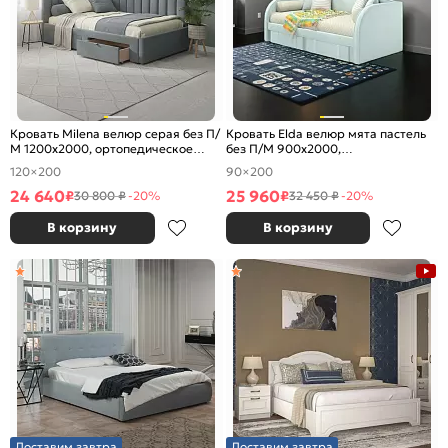
Кровать Milena велюр серая без П/
Кровать Elda велюр мята пастель
М 1200x2000, ортопедическое
без П/М 900x2000,
основание, изголовье мягкое
ортопедическое основание,
120×200
90×200
изголовье мягкое
24 640
25 960
₽
₽
30 800 ₽
-20%
32 450 ₽
-20%
В корзину
В корзину
Доставим завтра
Доставим завтра