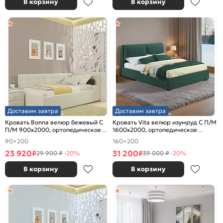
В корзину
В корзину
Доставим завтра
Доставим завтра
Кровать Bonna велюр бежевый С
Кровать Vita велюр изумруд С П/М
П/М 900x2000, ортопедическое
1600x2000, ортопедическое
основание, изголовье мягкое
основание, изголовье мягкое
90×200
160×200
23 920
31 200
₽
₽
29 900 ₽
-20%
39 000 ₽
-20%
В корзину
В корзину