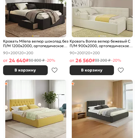
Кровать Milena велюр шоколад без
Кровать Bonna велюр бежевый С
П/М 1200x2000, ортопедическое
П/М 900x2000, ортопедическое
основание, изголовье мягкое
основание, изголовье мягкое
90×200
120×200
90×200
120×200
24 640
26 560
от
₽
от
₽
30 800 ₽
-20%
33 200 ₽
-20%
В корзину
В корзину