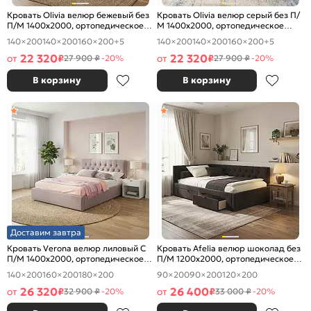
Кровать Olivia велюр бежевый без
Кровать Olivia велюр серый без П/
П/М 1400x2000, ортопедическое
М 1400x2000, ортопедическое
основание, изголовье мягкое
основание, изголовье мягкое
140×200
140×200
160×200
+5
140×200
140×200
160×200
+5
22 320
22 320
от
₽
от
₽
27 900 ₽
-20%
27 900 ₽
-20%
В корзину
В корзину
Доставим завтра
Кровать Verona велюр лиловый С
Кровать Afelia велюр шоколад без
П/М 1400x2000, ортопедическое
П/М 1200x2000, ортопедическое
основание, изголовье мягкое
основание, изголовье мягкое
140×200
160×200
180×200
90×200
90×200
120×200
26 320
26 400
от
₽
от
₽
32 900 ₽
-20%
33 000 ₽
-20%