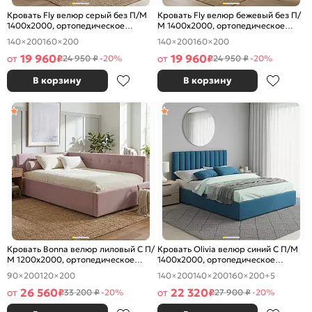
Кровать Fly велюр серый без П/М
Кровать Fly велюр бежевый без П/
1400x2000, ортопедическое
М 1400x2000, ортопедическое
основание, изголовье мягкое
основание, изголовье мягкое
140×200
160×200
140×200
160×200
19 960
19 960
от
₽
от
₽
24 950 ₽
-20%
24 950 ₽
-20%
В корзину
В корзину
Кровать Bonna велюр лиловый С П/
Кровать Olivia велюр синий С П/М
М 1200x2000, ортопедическое
1400x2000, ортопедическое
основание, изголовье мягкое
основание, изголовье мягкое
90×200
120×200
140×200
140×200
160×200
+5
26 560
22 320
от
₽
от
₽
33 200 ₽
-20%
27 900 ₽
-20%