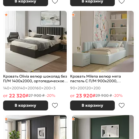
В корзину
В корзину
Кровать Olivia велюр шоколад без
Кровать Milena велюр мята
П/М 1400x2000, ортопедическое
пастель С П/М 900x2000,
основание, изголовье мягкое
ортопедическое основание,
140×200
140×200
160×200
+3
90×200
120×200
изголовье мягкое
22 320
23 920
от
₽
от
₽
27 900 ₽
-20%
29 900 ₽
-20%
В корзину
В корзину