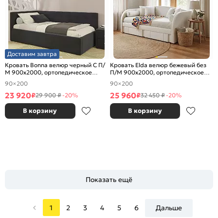
Доставим завтра
Кровать Bonna велюр черный С П/
Кровать Elda велюр бежевый без
М 900x2000, ортопедическое
П/М 900x2000, ортопедическое
основание, изголовье мягкое
основание, изголовье мягкое
90×200
90×200
23 920
25 960
₽
₽
29 900 ₽
-20%
32 450 ₽
-20%
В корзину
В корзину
Показать ещё
1
2
3
4
5
6
Дальше