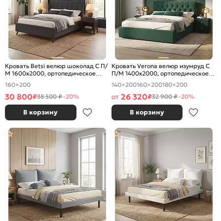
Кровать Betsi велюр шоколад С П/
Кровать Verona велюр изумруд С
М 1600x2000, ортопедическое
П/М 1400x2000, ортопедическое
основание, изголовье мягкое
основание, изголовье мягкое
160×200
140×200
160×200
180×200
30 800
26 320
₽
от
₽
38 500 ₽
-20%
32 900 ₽
-20%
В корзину
В корзину