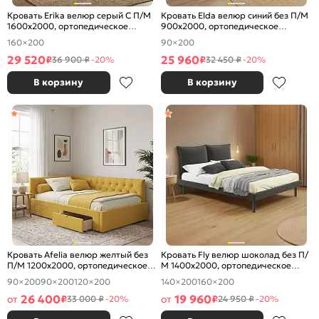
Кровать Erika велюр серый С П/М
Кровать Elda велюр синий без П/М
1600x2000, ортопедическое
900x2000, ортопедическое
основание, изголовье мягкое
основание, изголовье мягкое
160×200
90×200
29 520
25 960
₽
₽
36 900 ₽
-20%
32 450 ₽
-20%
В корзину
В корзину
Кровать Afelia велюр желтый без
Кровать Fly велюр шоколад без П/
П/М 1200x2000, ортопедическое
М 1400x2000, ортопедическое
основание, изголовье мягкое
основание, изголовье мягкое
90×200
90×200
120×200
140×200
160×200
26 400
19 960
от
₽
от
₽
33 000 ₽
-20%
24 950 ₽
-20%