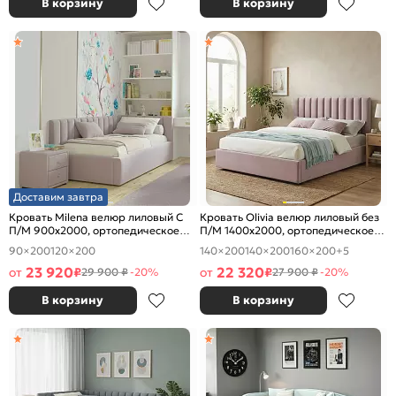
В корзину
В корзину
Доставим завтра
Кровать Milena велюр лиловый С
Кровать Olivia велюр лиловый без
П/М 900x2000, ортопедическое
П/М 1400x2000, ортопедическое
основание, изголовье мягкое
основание, изголовье мягкое
90×200
120×200
140×200
140×200
160×200
+5
23 920
22 320
от
₽
от
₽
29 900 ₽
-20%
27 900 ₽
-20%
В корзину
В корзину