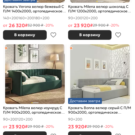
Кровать Verona велюр бежевый С
Кровать Milena велюр шоколад С
П/М 1400x2000, ортопедическое
П/М 1200x2000, ортопедическое
основание, изголовье мягкое
основание, изголовье мягкое
140×200
160×200
180×200
90×200
120×200
26 320
23 920
от
₽
от
₽
32 900 ₽
-20%
29 900 ₽
-20%
В корзину
В корзину
Доставим завтра
Кровать Milena велюр изумруд С
Кровать Bonna велюр серый С П/М
П/М 900x2000, ортопедическое
900x2000, ортопедическое
основание, изголовье мягкое
основание, изголовье мягкое
90×200
120×200
90×200
23 920
23 920
от
₽
₽
29 900 ₽
-20%
29 900 ₽
-20%