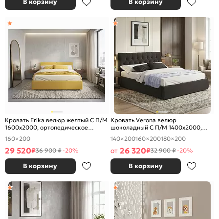
В корзину
В корзину
Кровать Erika велюр желтый С П/М
Кровать Verona велюр
1600x2000, ортопедическое
шоколадный С П/М 1400x2000,
основание, изголовье мягкое
ортопедическое основание,
160×200
140×200
160×200
180×200
изголовье мягкое
29 520
26 320
₽
от
₽
36 900 ₽
-20%
32 900 ₽
-20%
В корзину
В корзину