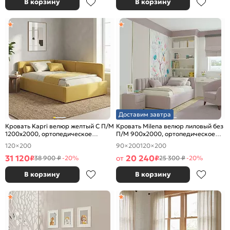
В корзину
В корзину
Доставим завтра
Кровать Kapri велюр желтый С П/М
Кровать Milena велюр лиловый без
1200x2000, ортопедическое
П/М 900x2000, ортопедическое
основание, изголовье мягкое
основание, изголовье мягкое
120×200
90×200
120×200
31 120
20 240
₽
от
₽
38 900 ₽
-20%
25 300 ₽
-20%
В корзину
В корзину