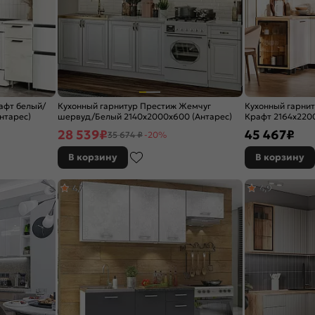
афт белый/
Кухонный гарнитур Престиж Жемчуг
Кухонный гарни
нтарес)
шервуд/Белый 2140x2000x600 (Антарес)
Крафт 2164x2200
28 539
₽
45 467
₽
35 674 ₽
-20%
В корзину
В корзину
4,7
4,9