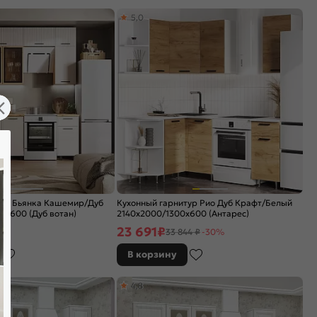
5,0
тур Бьянка Кашемир/Дуб
Кухонный гарнитур Рио Дуб Крафт/Белый
0x600 (Дуб вотан)
2140x2000/1300x600 (Антарес)
23 691
₽
33 844 ₽
-30%
В корзину
4,8