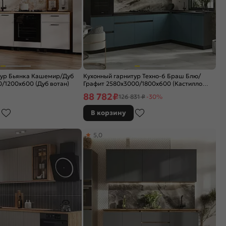
тур Бьянка Кашемир/Дуб
Кухонный гарнитур Техно-6 Браш Блю/
/1200x600 (Дуб вотан)
Графит 2580x3000/1800x600 (Кастилло
темный)
88 782
₽
126 831 ₽
-30%
В корзину
5,0