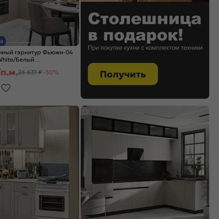
а
нный гарнитур Фьюжн-04
 White/Белый
x600
п.м.
26 631 ₽
-30%
4,9