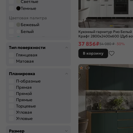
Светлые
Темные
Цветовая палитра
Бежевый
Белый
Кухонный гарнитур Рио Белый
Крафт 2800x2400x600 (Дуб во
Бирюзовый
37 856
₽
54 080 ₽
-30%
Бронза
Тип поверхности
Венге
В корзину
Глянцевая
Голубой
Матовая
Графитовый
4,9
Дерево
Планировка
Желтый
П-образные
Зелёный
Прямая
Золото
Прямой
Прямые
Коричневый
Торцевые
Красный
Угловая
Оранжевый
Угловые
Розовый
Салатовый
Размер