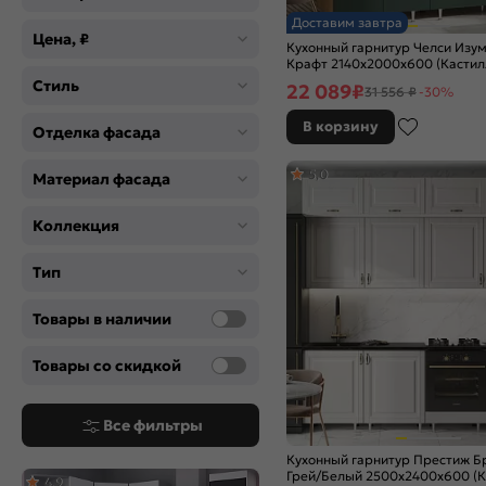
Сатин
Доставим завтра
Серебро
Цена, ₽
Кухонный гарнитур Челси Изу
Серый
Крафт 2140x2000x600 (Кастил
Синий
Стиль
22 089
₽
31 556 ₽
-30%
Хром
Черный
В корзину
Отделка фасада
Цвет
5,0
Материал фасада
Angel
Anthracite
Коллекция
Blanco
Brown Casella Oak 2S
Тип
Brown Dreamline
Cappuccino Softwood
Товары в наличии
Cappuccino Veralinga
Cappuccino Wood
Товары со скидкой
Cashmere In 2S
Clay Silk
Все фильтры
Cream Silk
Cream Silkwood
Кухонный гарнитур Престиж Б
Грей/Белый 2500x2400x600 (К
Gallant
4,9