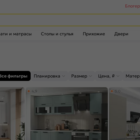
Блоге
ати и матрасы
Столы и стулья
Прихожие
Двери
Все фильтры
Планировка
Размер
Цена, ₽
Матер
4,9
5,0