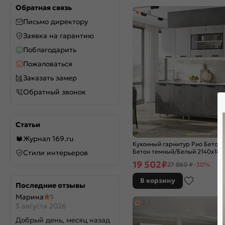
Special White
Обратная связь
4,8
Stormy Silk
Письмо директору
Stormy Silkwood
Заявка на гарантию
Super White
Поблагодарить
Temple Stone 2S
Пожаловаться
White Dreamline
White In 2S
Заказать замер
White Silk
Обратный звонок
White Silkwood
White Softwood
Wotan Oak 2S
Статьи
Агат
Журнал 169.ru
Кухонный гарнитур Рио Бетон 
Айленд Силк
Бетон темный/Белый 2140x18
Стили интерьеров
Аквамарин
(Антарес)
19 502
₽
27 860 ₽
-30%
Альбион софт
Амбер
В корзину
Последние отзывы
Антрацит
Марина
5
Атлантик софт
5,0
3 августа 2026
Атласный серый
Добрый день, месяц назад