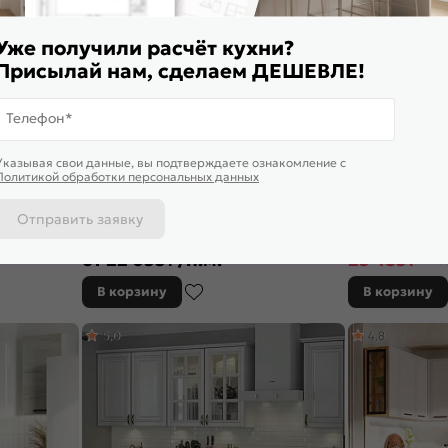
Уже получили расчёт кухни?
Присылай нам, сделаем ДЕШЕВЛЕ!
Телефон*
Указывая свои данные, вы подтверждаете ознакомление c
Политикой обработки персональных данных
Отправить заявку
 Прага-07
Модульный кухонный гарнитур Ницца-02
Кухонный гарнит
00/1490x600
Дуб оливковый/Белый 2140x3300x600
Белый 2140x1800
от
22 655
₽/п.м.
23 483
₽
29 3
В корзину
В корзину
5,0
4,8