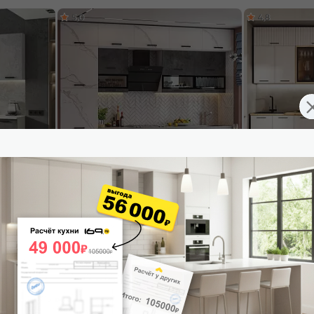
5,0
4,8
светлый,
Кухонный гарнитур Техно Мрамор белый
Кухонный гарни
00x600
софт, Бетон графит/Белый 2500x3000x600
Крафт 2500x260
(Антарес)
53 808
₽
42 348
₽
В корзину
В корзину
5,0
4,9