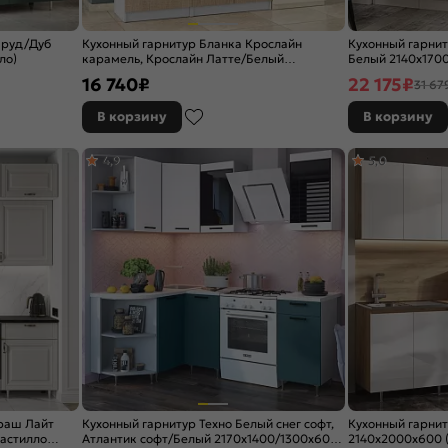
мруд/Дуб
Кухонный гарнитур Бланка Крослайн
Кухонный гарнит
ло)
карамель, Крослайн Латте/Белый
Белый 2140x1700
2155x2000x600
16 740
₽
22 175
₽
31 67
В корзину
В корзину
4,9
5,0
раш Лайт
Кухонный гарнитур Техно Белый снег софт,
Кухонный гарнит
астилло
Атлантик софт/Белый 2170x1400/1300x600
2140x2000x600 (