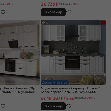
26 739
₽
3 ₽
-30%
33 424 ₽
-20%
В корзину
4,9
Доставим завтра
тур Бьянка Кашемир/Дуб
Модульный кухонный гарнитур Прага-01
/1600x600 (Дуб вотан)
Белое дерево/Белый 2140x2600x600
от
19 287
₽/п.м.
27 552 ₽
-30%
В корзину