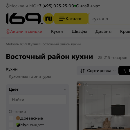
Москва и МО
+7 (495) 023-25-00
Онлайн-чат
Каталог
Акции и скидки
Кухни
Шкафы
Диваны
Кров
Мебель 169
Кухни
Восточный район кухни
Восточный район кухни
25 215 товаров
Кухни
Сортировка
Кухонные гарнитуры
5,0
Цвет
Оттенки
Древесные
Мультицвет