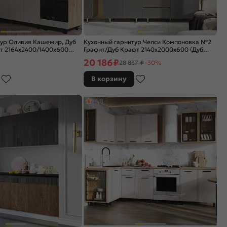
тур Оливия Кашемир, Дуб
Кухонный гарнитур Челси Компоновка №2
т 2164x2400/1400x600
Графит/Дуб Крафт 2140x2000x600 (Дуб
вотан)
20 186
₽
28 837 ₽
-30%
В корзину
4,8