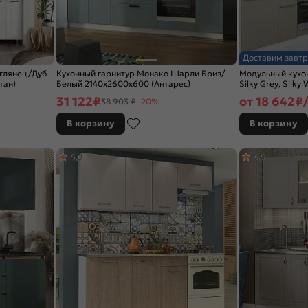
Доставим завтр
 глянец/Дуб
Кухонный гарнитур Монако Шарли Бриз/
Модульный кухо
тан)
Белый 2140x2600x600 (Антарес)
Silky Grey, Silky
2140x2500/1800
31 122
₽
от
18 642
₽/
38 903 ₽
-20%
В корзину
В корзину
5,0
4,9