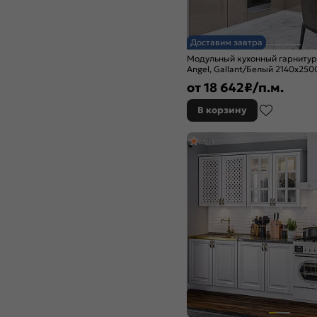
Дуб крем
Дуб оливковый
Дуб песочный
Доставим завтра
Дуб серый
Модульный кухонный гарниту
Дуб сонома
Angel, Gallant/Белый 2140x25
Ель Карпатская
от
18 642
₽/п.м.
Железный камень
В корзину
Жемчуг шервуд
Золотой
4,8
Изумруд
Изумрудный
Камень светлый
Камень темный
Капучино
Кашемир
Кварц грей
Коко Фаталь
Крослайн карамель
Крослайн латте
Лагуна софт