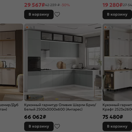
(Антарес)
29 567
₽
19 280
₽
42 239 ₽
-30%
27 54
В корзину
В корзину
4,8
4,9
ашемир/Дуб
Кухонный гарнитур Оливия Шарли Бриз/
Кухонный гарни
тан)
Белый 2500x3000x600 (Антарес)
Крафт 2523x2600
66 062
₽
75 480
₽
В корзину
В корзину