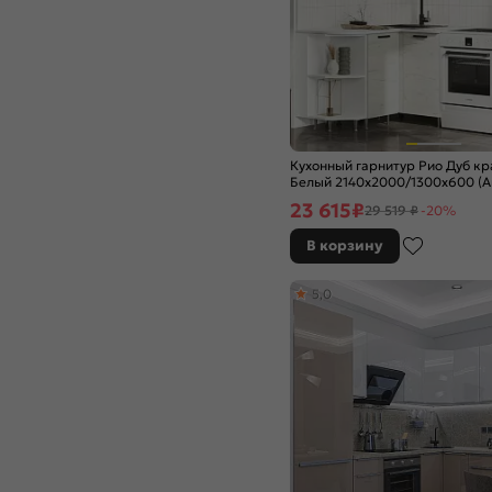
Браш Мени Грин
Браш Текстура Грей
Ваниль
Ваниль глянец
Ваниль софт
Венге Премиум
Вотан
Кухонный гарнитур Рио Дуб кр
Гейнсборо Силк
Белый 2140x2000/1300x600 (А
Голдэн Пэлас
23 615
₽
29 519 ₽
-20%
Голубой
В корзину
Горчица софт
Гранатовый металлик
5,0
Графит
Графит глянец
Графит Софт
Графит софт NEW
Дуб Вотан
Дуб галифакс
Дуб Крафт
Дуб Крафт Белый