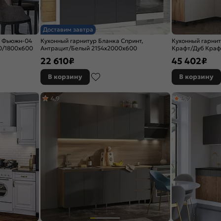
Доставим завтра
р Фьюжн-04
Кухонный гарнитур Бланка Спринт,
Кухонный гарни
00/1800x600
Антрацит/Белый 2154x2000x600
Крафт/Дуб Краф
(Дуб вотан)
22 610
₽
45 402
₽
В корзину
В корзину
4,9
4,9