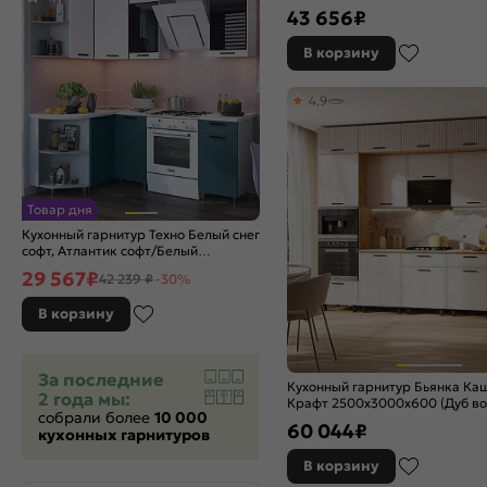
темный)
43 656
₽
Graphite
Graphite Softwood
В корзину
Grey
Grey Silk
4,9
Grey Silkwood
Grey Softwood
Grey-green In 2S
Light Grey In 2S
Magnum
Товар дня
Mint
Кухонный гарнитур Техно Белый снег
софт, Атлантик софт/Белый
Natural Casella Oak 2S
2170x1400/1300x600 (Антарес)
29 567
₽
Nordic Oak
42 239 ₽
-30%
Omnia
В корзину
Silky Blue
Silky Grey
За последние
Silky Light Grey
Кухонный гарнитур Бьянка К
2 года мы:
Silky Mint
Крафт 2500x3000x600 (Дуб во
собрали более
10 000
Silky White
60 044
₽
кухонных гарнитуров
Sky Wood
В корзину
Special Green