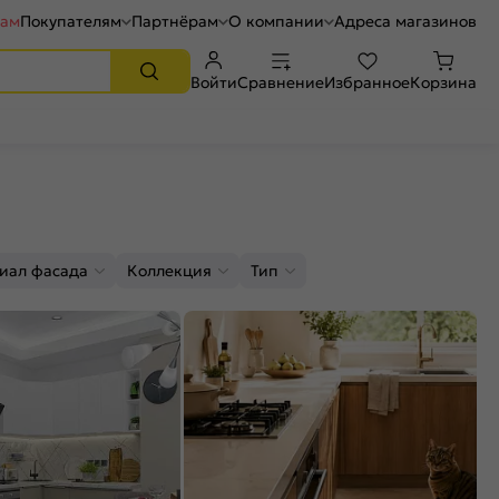
рам
Покупателям
Партнёрам
О компании
Адреса магазинов
Войти
Сравнение
Избранное
Корзина
иал фасада
Коллекция
Тип