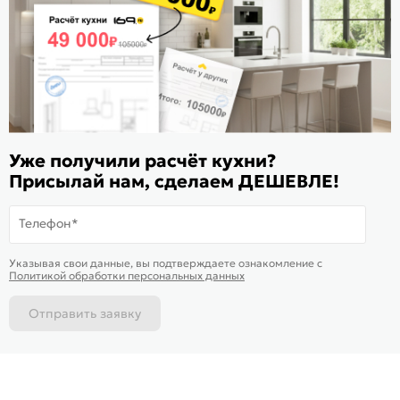
Оцените магазин
ИКС 1180
© 2015—2026 Интернет-магазин мебели Mebel169.ru
Уже получили расчёт кухни?
Пользовательское соглашение
Присылай нам, сделаем ДЕШЕВЛЕ!
Политика обработки персональных данных
Телефон*
Карта сайта
На информационном ресурсе
применяются
куки
и рекомендательные
Хорошо
Указывая свои данные, вы подтверждаете ознакомление c
технологии
Политикой обработки персональных данных
Отправить заявку
Каталог
Магазины
Позвонить
Написать
Корзина