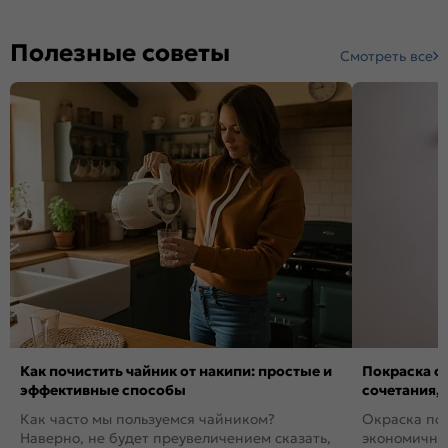
Полезные советы
Смотреть все
Как почистить чайник от накипи: простые и
Покраска ст
эффективные способы
сочетания,
Как часто мы пользуемся чайником?
Окраска пов
Наверно, не будет преувеличением сказать,
экономичный