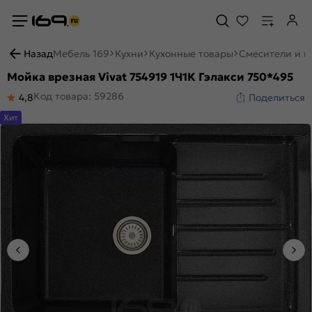
Назад
Мебель 169
Кухни
Кухонные товары
Смесители и м
Мойка врезная Vivat 754919 1Ч1К Гэлакси 750*495
Код товара: 59286
4,8
Поделиться
Хит