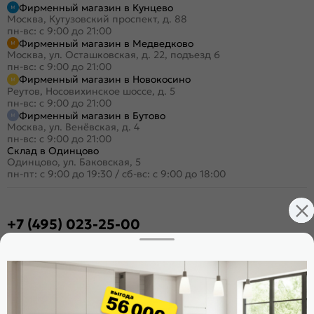
Фирменный магазин в Кунцево
Москва, Кутузовский проспект, д. 88
пн-вс: с 9:00 до 21:00
Фирменный магазин в Медведково
Москва, ул. Осташковская, д. 22, подъезд 6
пн-вс: с 9:00 до 21:00
Фирменный магазин в Новокосино
Реутов, Носовихинское шоссе, д. 5
пн-вс: с 9:00 до 21:00
Фирменный магазин в Бутово
Москва, ул. Венёвская, д. 4
пн-вс: с 9:00 до 21:00
Склад в Одинцово
Одинцово, ул. Баковская, 5
пн-пт: с 9:00 до 19:30
/
сб-вс: с 9:00 до 18:00
+7 (495) 023-25-00
Заказать звонок
Стать дилером
Расскажите о нас
Поделиться