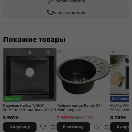
Сборка мебели
Заказать звонок
Похожие товары
Новинка
Доставим з
Кухонная мойка "VANS"
Мойка мрамор Rondo GF-
Мойка VANS
500*500*220 мм Black DECOR
R580L черный
550*450 BL
8 962
7 760
8 269
₽
₽
-10%
₽
8 622 ₽
В корзину
В корзину
В корз