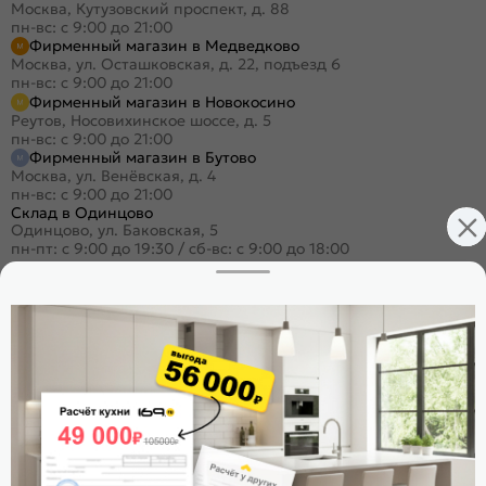
Москва, Кутузовский проспект, д. 88
пн-вс: с 9:00 до 21:00
Фирменный магазин в Медведково
Москва, ул. Осташковская, д. 22, подъезд 6
пн-вс: с 9:00 до 21:00
Фирменный магазин в Новокосино
Реутов, Носовихинское шоссе, д. 5
пн-вс: с 9:00 до 21:00
Фирменный магазин в Бутово
Москва, ул. Венёвская, д. 4
пн-вс: с 9:00 до 21:00
Склад в Одинцово
Одинцово, ул. Баковская, 5
пн-пт: с 9:00 до 19:30
/
сб-вс: с 9:00 до 18:00
+7 (495) 023-25-00
Заказать звонок
Стать дилером
Расскажите о нас
Поделиться