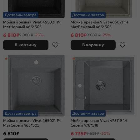
Доставим завтра
Доставим завтра
Мойка врезная Vivat 465021 1Ч
Мойка врезная Vivat 465021 1Ч
МатЧерный 465*505
МатБежевый 465*505
6 810
6 810
₽
₽
9 080 ₽
-25%
9 080 ₽
-25%
В корзину
В корзину
Доставим завтра
Доставим завтра
Мойка врезная Vivat 465021 1Ч
Мойка врезная Vivat 475119 1Ч
МатСерый 465*505
Серый 478*518
6 810
6 735
₽
₽
9 621 ₽
-30%