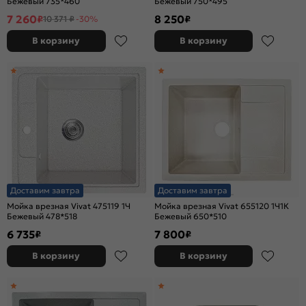
Бежевый 735*460
Бежевый 750*495
7 260
8 250
₽
₽
10 371 ₽
-30%
В корзину
В корзину
Доставим завтра
Доставим завтра
Мойка врезная Vivat 475119 1Ч
Мойка врезная Vivat 655120 1Ч1К
Бежевый 478*518
Бежевый 650*510
6 735
7 800
₽
₽
В корзину
В корзину