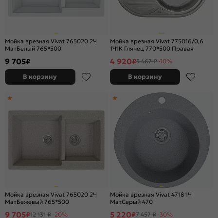
Мойка врезная Vivat 765020 2Ч
Мойка врезная Vivat 775016/0,6
МатБелый 765*500
1Ч1К Глянец 770*500 Правая
9 705
4 920
₽
₽
5 467 ₽
-10%
В корзину
В корзину
Мойка врезная Vivat 765020 2Ч
Мойка врезная Vivat 4718 1Ч
МатБежевый 765*500
МатСерый 470
9 705
5 220
₽
₽
12 131 ₽
-20%
7 457 ₽
-30%