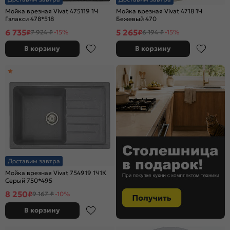
Мойка врезная Vivat 475119 1Ч
Мойка врезная Vivat 4718 1Ч
Гэлакси 478*518
Бежевый 470
6 735
5 265
₽
₽
7 924 ₽
-15%
6 194 ₽
-15%
В корзину
В корзину
Доставим завтра
Мойка врезная Vivat 754919 1Ч1К
Серый 750*495
8 250
₽
9 167 ₽
-10%
В корзину