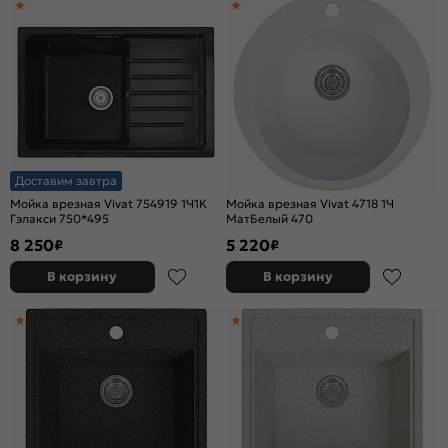
Доставим завтра
Мойка врезная Vivat 754919 1Ч1К
Мойка врезная Vivat 4718 1Ч
Гэлакси 750*495
МатБелый 470
8 250
5 220
₽
₽
В корзину
В корзину