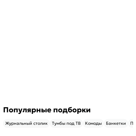
Популярные подборки
Журнальный столик
Тумбы под ТВ
Комоды
Банкетки
Пу