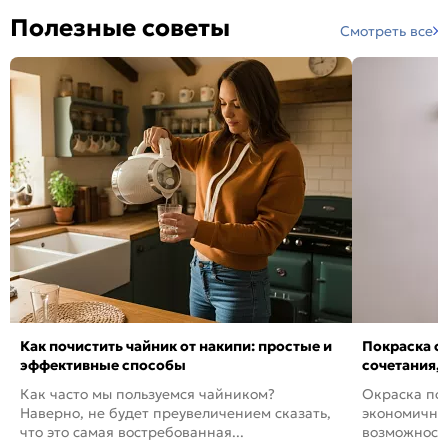
Полезные советы
Смотреть все
Как почистить чайник от накипи: простые и
Покраска ст
эффективные способы
сочетания,
Как часто мы пользуемся чайником?
Окраска пов
Наверно, не будет преувеличением сказать,
экономичный
что это самая востребованная...
возможность