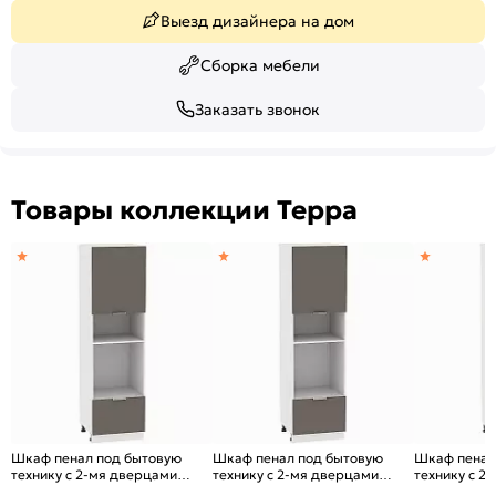
Выезд дизайнера на дом
Сборка мебели
Заказать звонок
Товары коллекции Терра
Шкаф пенал под бытовую
Шкаф пенал под бытовую
Шкаф пенал
технику с 2-мя дверцами
технику с 2-мя дверцами
технику с 2
Терра ШП 606М (для верхних
Терра ШП 606М (для верхних
Терра DR Ш