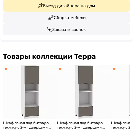
Выезд дизайнера на дом
Сборка мебели
Заказать звонок
Товары коллекции Терра
Шкаф пенал под бытовую
Шкаф пенал под бытовую
Шкаф пенал
технику с 2-мя дверцами
технику с 2-мя дверцами
технику с 2
Терра ШП 606М (для верхних
Терра ШП 606М (для верхних
Терра DR Ш