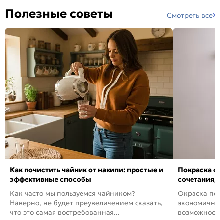
Полезные советы
Смотреть все
Как почистить чайник от накипи: простые и
Покраска ст
эффективные способы
сочетания,
Как часто мы пользуемся чайником?
Окраска пов
Наверно, не будет преувеличением сказать,
экономичный
что это самая востребованная...
возможность