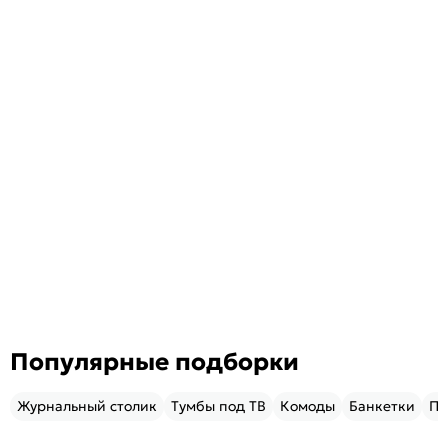
Популярные подборки
Журнальный столик
Тумбы под ТВ
Комоды
Банкетки
Пу