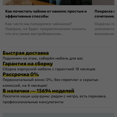
Как почистить чайник от накипи: простые и
Покраска ст
эффективные способы
сочетания,
Как часто мы пользуемся чайником?
Окраска пов
Наверно, не будет преувеличением сказать,
экономичный
что это самая востребованная...
возможность
Быстрая доставка
Поднимем на этаж, соберём мебель для вас
Гарантия на сборку
Сборка корпусной мебели с гарантией 18 месяцев
Рассрочка 0%
Первоначальный взнос 0%, без переплат и скрытых
комиссий, на 6 месяцев!
В наличии — 15694 моделей
Посетите наши шоу-румы: рядом с метро, есть парковка,
профессиональные консультанты