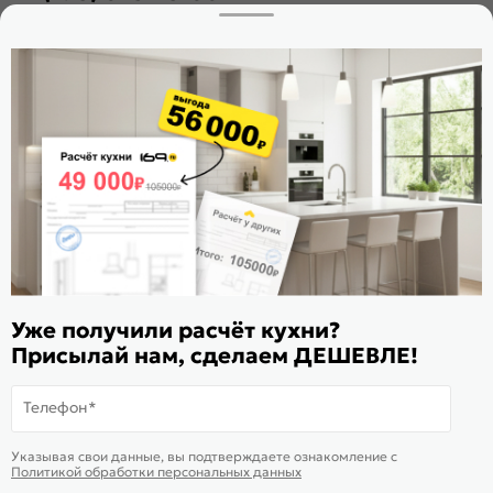
Заказать звонок
Стать дилером
Расскажите о нас
Поделиться
Оцените магазин
ИКС 1180
© 2015—2026 Интернет-магазин мебели Mebel169.ru
Уже получили расчёт кухни?
Пользовательское соглашение
Присылай нам, сделаем ДЕШЕВЛЕ!
Политика обработки персональных данных
Телефон*
Карта сайта
На информационном ресурсе
применяются
куки
и рекомендательные
Хорошо
Указывая свои данные, вы подтверждаете ознакомление c
технологии
Политикой обработки персональных данных