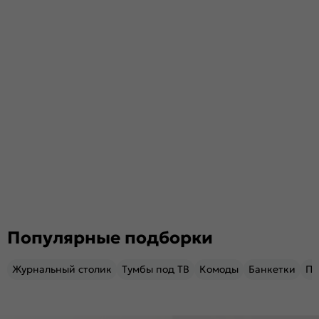
Популярные подборки
Журнальный столик
Тумбы под ТВ
Комоды
Банкетки
Пу