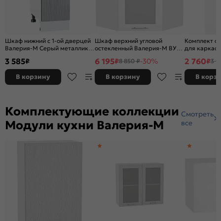
Шкаф нижний с 1-ой дверцей
Шкаф верхний угловой
Комплект ф
Валерия-М Серый металлик
остекленный Валерия-М ВУ
для каркас
дождь светлый Белый
590 Белый глянец-Белый
Белый глян
3 585
6 195
2 760
₽
₽
-30%
₽
8 850 ₽
3 9
816*300*478
В корзину
В корзину
В корз
Комплектующие коллекции
Смотреть
Модули кухни Валерия-М
все