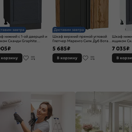
ставим завтра
Доставим завтра
ф нижний с 1-ой дверцей и
Шкаф верхний прямой угловой
Шкаф нижни
ком Сканди Graphite
Глетчер Маренго Силк Дуб Вотан
ящиком Ска
twood Graphite 816*500*480
716*700*345
Softwood 
005
₽
5 685
₽
7 035
₽
 корзину
В корзину
В корз