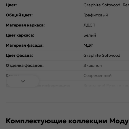
Цвет:
Graphite Softwood, Бе
Общий цвет:
Графитовый
Материал каркаса:
ЛДСП
Цвет каркаса:
Белый
Материал фасада:
МДФ
Цвет фасада:
Graphite Softwood
Отделка фасадов:
Экошпон
Стиль:
Современный
Дополнительная информация:
Внимание! Ручка в ком
Количество дверей:
2
Открывание дверцы:
Вертикальное
Коллекция:
Сканди
Комплектующие коллекции Моду
Тип поверхности:
Матовая