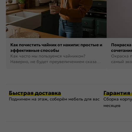
Как почистить чайник от накипи: простые и
Покраска 
эффективные способы
сочетания
Как часто мы пользуемся чайником?
фото
Окраска п
Наверно, не будет преувеличением сказать,
самый эко
что это самая востребованная...
возможнос
Быстрая доставка
Гарантия 
Поднимем на этаж, соберём мебель для вас
Сборка корпу
месяцев