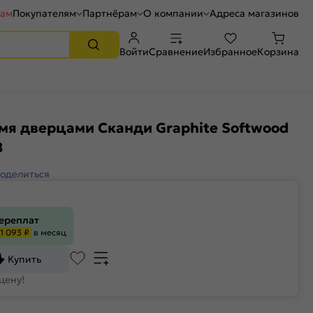
рам
Покупателям
Партнёрам
О компании
Адреса магазинов
Войти
Сравнение
Избранное
Корзина
мя дверцами Сканди Graphite Softwood
8
оделиться
переплат
1 093 ₽
в месяц
Купить
цену!