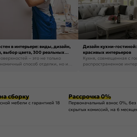
стен в интерьере: виды, дизайн,
Дизайн кухни-гостиной:
, выбор цвета, 300 реальных
красивых интерьеров
оверхностей – это не только
Кухня, совмещенная с го
номичный способ отделки, но и
распространенное инте
ть создать кре...
наши дни. В нем от...
на сборку
Рассрочка 0%
сной мебели с гарантией 18
Первоначальный взнос 0%, без
скрытых комиссий, на 6 месяце