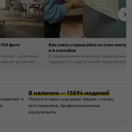
 100 фото
Как снять старые обои со стен: инстру
и 6 способов
стиной, – довольно
В современном мире все чаще возника
рьерное решение в
трудности с подготовкой поверхности д
поклейки обоев. И многие за...
В наличии — 15694 моделей
 переплат и
Посетите наши шоу-румы: рядом с метро,
в!
есть парковка, профессиональные
консультанты