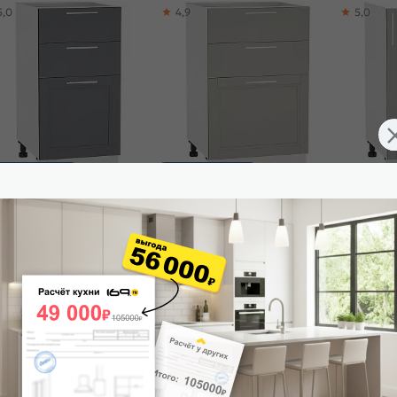
5,0
4,9
5,0
ставим завтра
Доставим завтра
ф нижний с 3-мя ящиками
Шкаф нижний с 3-мя ящиками
Шкаф нижни
нди Н 403 Graphite Softwood-
Сканди Н 503 Grey Softwood-
дверцей С
ый
Белый
Softwood-
585
₽
7 515
₽
5 670
₽
-30%
9 407 ₽
 корзину
В корзину
В корз
5,0
5,0
5,0