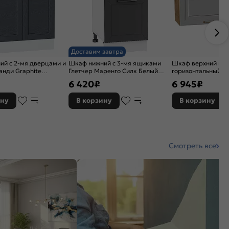
Доставим завтра
й с 2-мя дверцами и
Шкаф нижний с 3-мя ящиками
Шкаф верхний пря
нди Graphite
Глетчер Маренго Силк Белый
горизонтальный Н
Белый 816*600*480
816*400*478
Дуб Вотан 358*10
6 420
₽
6 945
₽
ину
В корзину
В корзину
Смотреть все