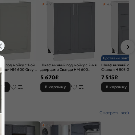
4,9
4,8
Доставим завтра
й под мойку с 1-ой
Шкаф нижний под мойку с 2-мя
Шкаф нижний с 3-
канди НМ 600 Grey
дверцами Сканди НМ 600
Сканди Н 503 Grap
Белый
Graphite Softwood-Белый
Белый
5 670
₽
7 515
₽
ину
В корзину
В корзину
Смотреть все
4,8