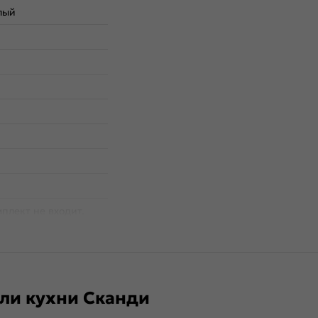
лый
плект не входит.
ли кухни Сканди