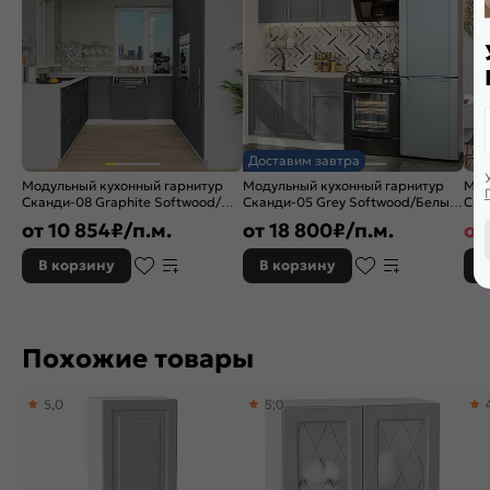
Доставим завтра
Модульный кухонный гарнитур
Модульный кухонный гарнитур
Мод
Сканди-08 Graphite Softwood/
Сканди-05 Grey Softwood/Белый
Ска
Белый | 240/258 см
2140x1200x600
Sof
от
10 854
₽/п.м.
от
18 800
₽/п.м.
от
234
В корзину
В корзину
В
Похожие товары
5,0
5,0