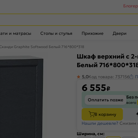
Блоге
ати и матрасы
Столы и стулья
Прихожие
Двери
Сканди Graphite Softwood Белый 716*800*318
Шкаф верхний с 2-
Белый 716*800*31
5,0
Код товара: 737156
П
6 555
₽
Без 
Оплатить позже
всего
В корзину
Нашли дешевле?
Снизим 
Ширина, см: