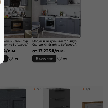
 кухонный гарнитур
Модульный кухонный гарнитур
Graphite Softwood/
Сканди-01 Graphite Softwood/
0x2200x600
Белый 2140x2200x600
25
₽/п.м.
от
17 223
₽/п.м.
ину
В корзину
5,0
4,9