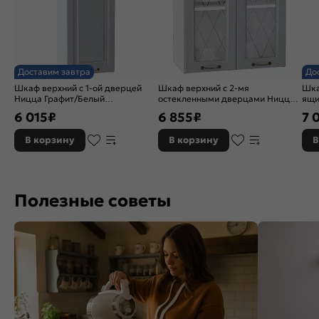
Доставим завтра
До
Шкаф верхний с 1-ой дверцей
Шкаф верхний с 2-мя
Шка
Ницца Графит/Белый
остекленными дверцами Ницца
ящи
920*350*318
Графит/Белый 716*600*318
Sof
6 015
₽
6 855
₽
7 
В корзину
В корзину
В
Полезные советы