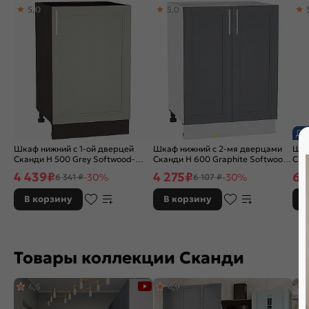
5,0
5,0
Назначение:
Шкаф
Расположение:
Прямые
До
Шкаф нижний с 1-ой дверцей
Шкаф нижний с 2-мя дверцами
Шка
Сканди Н 500 Grey Softwood-
Сканди Н 600 Graphite Softwood-
Ска
Венге
Белый
Бел
4 439
₽
4 275
₽
6 
-30%
-30%
6 341 ₽
6 107 ₽
В корзину
В корзину
В
Товары коллекции Сканди
4,5
4,9