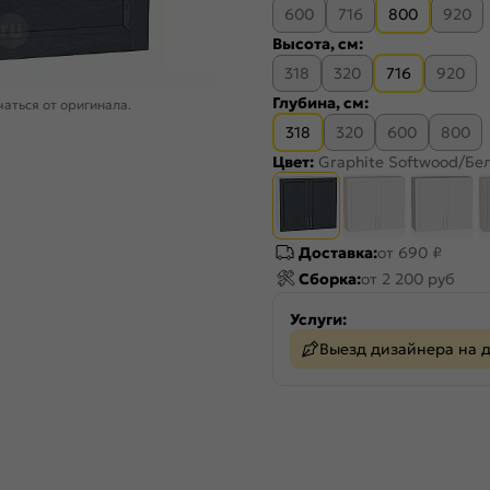
600
716
800
920
Высота, см:
318
320
716
920
Глубина, см:
аться от оригинала.
318
320
600
800
Цвет:
Graphite Softwood/Бе
Доставка:
от 690 ₽
Сборка:
от 2 200 руб
Услуги:
Выезд дизайнера на 