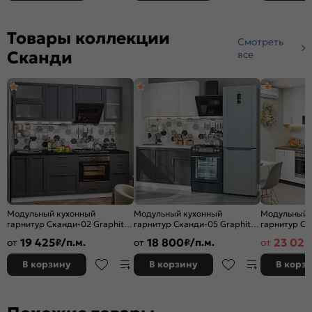
Товары коллекции
Смотреть
Сканди
все
Модульный кухонный
Модульный кухонный
Модульный 
гарнитур Сканди-02 Graphite
гарнитур Сканди-05 Graphite
гарнитур Ск
Softwood/Белый
Softwood, White Softwood/
Softwood/Gr
19 425
18 800
23 025
от
₽/п.м.
от
₽/п.м.
от
2140x2200x600
Белый 2140x1200x600
2340x2600x
В корзину
В корзину
В корз