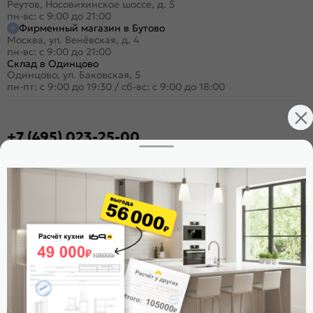
Реутов, Носовихинское шоссе, д. 5
пн-вс: с 9:00 до 21:00
Фирменный магазин в Бутово
Москва, ул. Венёвская, д. 4
пн-вс: с 9:00 до 21:00
Склад в Одинцово
Одинцово, ул. Баковская, 5
пн-пт: с 9:00 до 19:30
/
сб-вс: с 9:00 до 18:00
+7 (495) 023-25-00
Заказать звонок
Стать дилером
Расскажите о нас
Поделиться
Оцените магазин
ИКС 1180