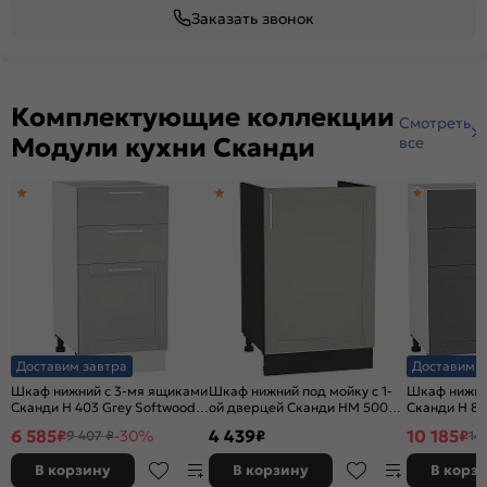
Заказать звонок
Комплектующие коллекции
Смотреть
Модули кухни Сканди
все
Доставим завтра
Доставим з
Шкаф нижний с 3-мя ящиками
Шкаф нижний под мойку с 1-
Шкаф нижни
Сканди Н 403 Grey Softwood-
ой дверцей Сканди НМ 500
Сканди Н 80
Белый
Grey Softwood-Венге
Softwood-Б
6 585
4 439
10 185
₽
-30%
₽
₽
9 407 ₽
14
В корзину
В корзину
В корз