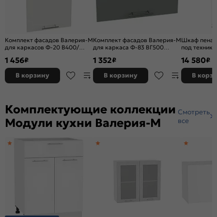
Комплект фасадов Валерия-М
Комплект фасадов Валерия-М
Шкаф пенал
для каркасов Ф-20 В400/
для каркаса Ф-83 ВГ500
под техник
ВУ590/Н400/НТ300/НУ990
Лагуна софт
глянец Белы
1 456
1 352
14 580
₽
₽
₽
Айленд силк
В корзину
В корзину
В корз
Комплектующие коллекции
Смотреть
Модули кухни Валерия-М
все