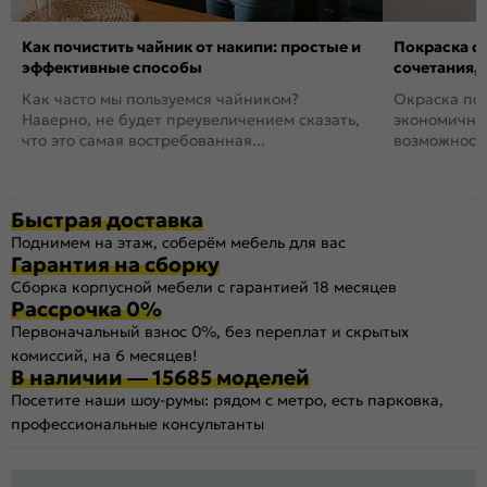
Как почистить чайник от накипи: простые и
Покраска ст
эффективные способы
сочетания,
Как часто мы пользуемся чайником?
Окраска пов
Наверно, не будет преувеличением сказать,
экономичный
что это самая востребованная...
возможность
Быстрая доставка
Поднимем на этаж, соберём мебель для вас
Гарантия на сборку
Сборка корпусной мебели с гарантией 18 месяцев
Рассрочка 0%
Первоначальный взнос 0%, без переплат и скрытых
комиссий, на 6 месяцев!
В наличии — 15685 моделей
Посетите наши шоу-румы: рядом с метро, есть парковка,
профессиональные консультанты