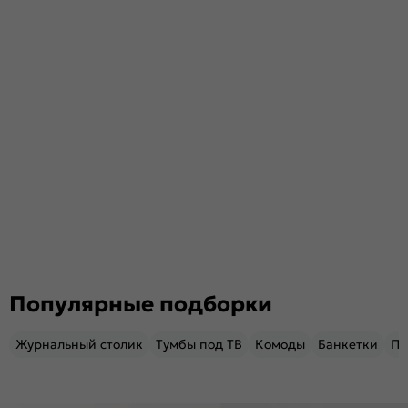
Популярные подборки
Журнальный столик
Тумбы под ТВ
Комоды
Банкетки
Пу