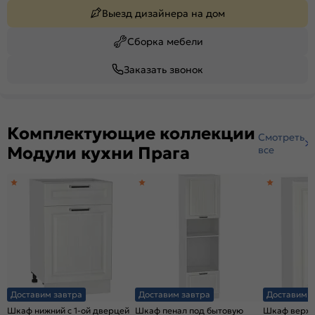
Выезд дизайнера на дом
Сборка мебели
Заказать звонок
Комплектующие коллекции
Смотреть
Модули кухни Прага
все
Доставим завтра
Доставим завтра
Доставим з
Шкаф нижний с 1-ой дверцей
Шкаф пенал под бытовую
Шкаф верхни