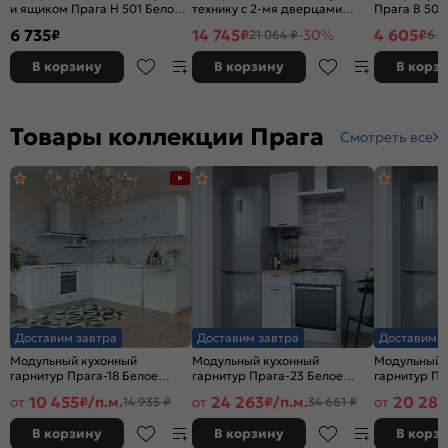
и ящиком Прага Н 501 Белое
технику с 2-мя дверцами
Прага В 500
дерево-Белый
Прага ШП 606М (для верхних
Белый
6 735
14 745
4 605
₽
₽
-30%
₽
21 064 ₽
6 5
шкафов высотой 720) Белое
дерево-Белый
В корзину
В корзину
В корз
Товары коллекции Прага
Смотреть все
Доставим завтра
Доставим завтра
Доставим з
Модульный кухонный
Модульный кухонный
Модульный 
гарнитур Прага-18 Белое
гарнитур Прага-23 Белое
гарнитур Пр
дерево/Белый
дерево/Белый 2132x400x600
дерево/Бел
10 455
24 263
20 288
от
₽/п.м.
от
₽/п.м.
от
14 935 ₽
34 661 ₽
2140x2190/2600x600
В корзину
В корзину
В корз