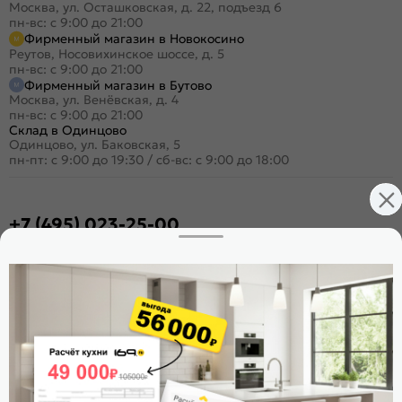
Москва, ул. Осташковская, д. 22, подъезд 6
пн-вс: с 9:00 до 21:00
Фирменный магазин в Новокосино
Реутов, Носовихинское шоссе, д. 5
пн-вс: с 9:00 до 21:00
Фирменный магазин в Бутово
Москва, ул. Венёвская, д. 4
пн-вс: с 9:00 до 21:00
Склад в Одинцово
Одинцово, ул. Баковская, 5
пн-пт: с 9:00 до 19:30
/
сб-вс: с 9:00 до 18:00
+7 (495) 023-25-00
Заказать звонок
Стать дилером
Расскажите о нас
Поделиться
Оцените магазин