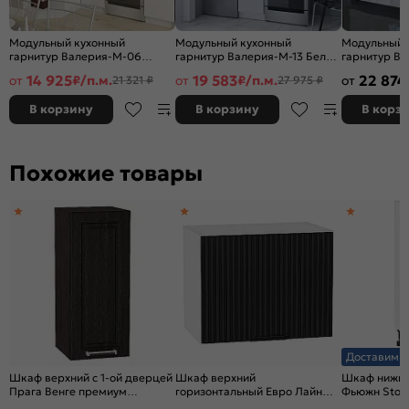
Модульный кухонный
Модульный кухонный
Модульный 
гарнитур Валерия-М-06
гарнитур Валерия-М-13 Белый
гарнитур В
Белый глянец/Белый
глянец/Белый 2336x400x600
Белый гляне
14 925
19 583
22 874
от
₽/п.м.
от
₽/п.м.
от
21 321 ₽
27 975 ₽
2140x1290/2000x600
2140x2400x
В корзину
В корзину
В корз
Похожие товары
Доставим з
Шкаф верхний с 1-ой дверцей
Шкаф верхний
Шкаф нижний
Прага Венге премиум
горизонтальный Евро Лайн
Фьюжн Storm
Graphite 716*300*318
Антрацит/Белый 358*450*318
816*200*48