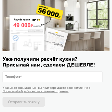
Расскажите о нас
Поделиться
Оцените магазин
ИКС 1180
© 2015—2026 Интернет-магазин мебели Mebel169.ru
Уже получили расчёт кухни?
Присылай нам, сделаем ДЕШЕВЛЕ!
Пользовательское соглашение
Политика обработки персональных данных
Телефон*
Карта сайта
На информационном ресурсе
применяются
куки
и рекомендательные
Хорошо
Указывая свои данные, вы подтверждаете ознакомление c
технологии
Политикой обработки персональных данных
Отправить заявку
Каталог
Магазины
Позвонить
Написать
Корзина