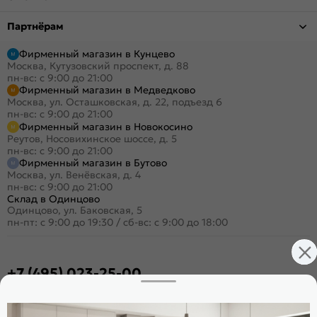
Партнёрам
Фирменный магазин в Кунцево
Москва, Кутузовский проспект, д. 88
пн-вс: с 9:00 до 21:00
Фирменный магазин в Медведково
Москва, ул. Осташковская, д. 22, подъезд 6
пн-вс: с 9:00 до 21:00
Фирменный магазин в Новокосино
Реутов, Носовихинское шоссе, д. 5
пн-вс: с 9:00 до 21:00
Фирменный магазин в Бутово
Москва, ул. Венёвская, д. 4
пн-вс: с 9:00 до 21:00
Склад в Одинцово
Одинцово, ул. Баковская, 5
пн-пт: с 9:00 до 19:30
/
сб-вс: с 9:00 до 18:00
+7 (495) 023-25-00
Заказать звонок
Стать дилером