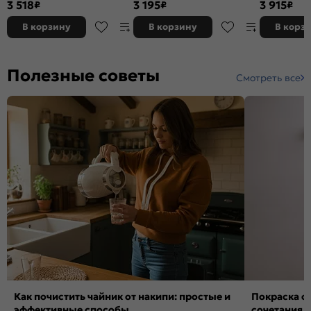
3 518
3 195
3 915
₽
₽
₽
В корзину
В корзину
В корз
Полезные советы
Смотреть все
Как почистить чайник от накипи: простые и
Покраска ст
эффективные способы
сочетания,