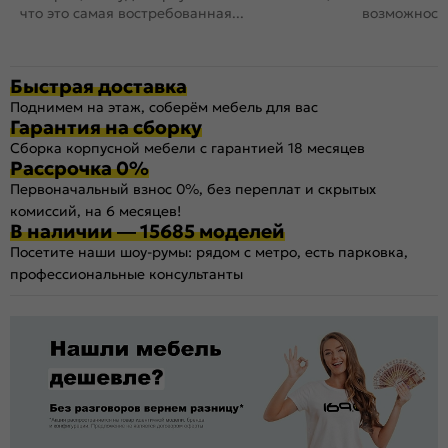
что это самая востребованная...
возможность
Быстрая доставка
Поднимем на этаж, соберём мебель для вас
Гарантия на сборку
Сборка корпусной мебели с гарантией 18 месяцев
Рассрочка 0%
Первоначальный взнос 0%, без переплат и скрытых
комиссий, на 6 месяцев!
В наличии — 15685 моделей
Посетите наши шоу-румы: рядом с метро, есть парковка,
профессиональные консультанты