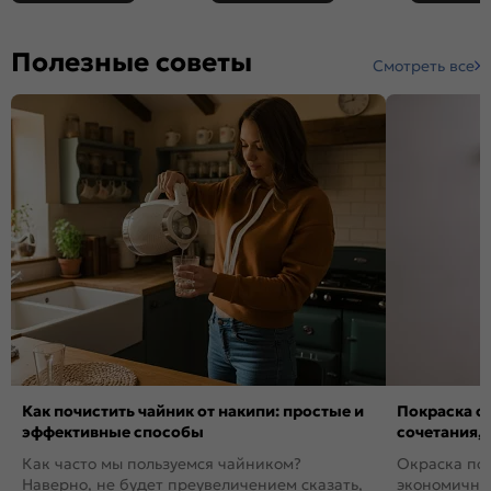
Полезные советы
Смотреть все
Как почистить чайник от накипи: простые и
Покраска ст
эффективные способы
сочетания,
Как часто мы пользуемся чайником?
Окраска пов
Наверно, не будет преувеличением сказать,
экономичный