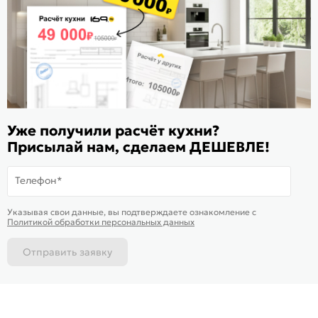
Расскажите о нас
Поделиться
Оцените магазин
ИКС 1180
© 2015—2026 Интернет-магазин мебели Mebel169.ru
Уже получили расчёт кухни?
Присылай нам, сделаем ДЕШЕВЛЕ!
Пользовательское соглашение
Политика обработки персональных данных
Телефон*
Карта сайта
На информационном ресурсе
применяются
куки
и рекомендательные
Хорошо
Указывая свои данные, вы подтверждаете ознакомление c
технологии
Политикой обработки персональных данных
Отправить заявку
Каталог
Магазины
Позвонить
Написать
Корзина