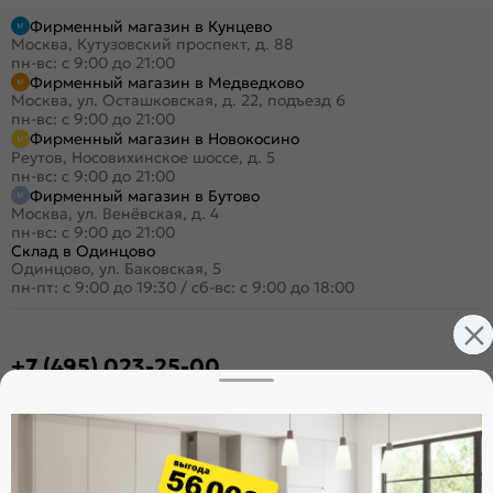
Фирменный магазин в Кунцево
Москва, Кутузовский проспект, д. 88
пн-вс: с 9:00 до 21:00
Фирменный магазин в Медведково
Москва, ул. Осташковская, д. 22, подъезд 6
пн-вс: с 9:00 до 21:00
Фирменный магазин в Новокосино
Реутов, Носовихинское шоссе, д. 5
пн-вс: с 9:00 до 21:00
Фирменный магазин в Бутово
Москва, ул. Венёвская, д. 4
пн-вс: с 9:00 до 21:00
Склад в Одинцово
Одинцово, ул. Баковская, 5
пн-пт: с 9:00 до 19:30
/
сб-вс: с 9:00 до 18:00
+7 (495) 023-25-00
Заказать звонок
Стать дилером