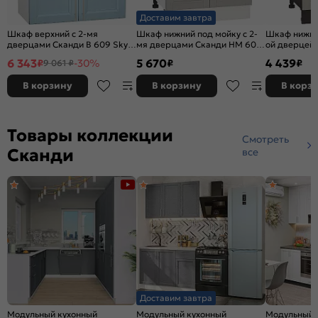
Доставим завтра
Шкаф верхний с 2-мя
Шкаф нижний под мойку с 2-
Шкаф нижний
дверцами Сканди В 609 Sky
мя дверцами Сканди НМ 600
ой дверцей
Wood-Белый
Grey Softwood-Белый
Grey Softwo
6 343
5 670
4 439
₽
-30%
₽
₽
9 061 ₽
В корзину
В корзину
В корз
Товары коллекции
Смотреть
Сканди
все
Доставим завтра
Модульный кухонный
Модульный кухонный
Модульный 