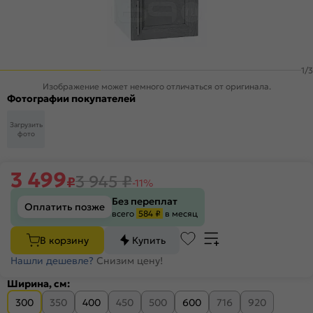
1
/
3
Изображение может немного отличаться от оригинала.
Фотографии покупателей
Загрузить
фото
3 499
3 945
₽
₽
-11%
Без переплат
Оплатить позже
всего
584 ₽
в месяц
В корзину
Купить
Нашли дешевле?
Снизим цену!
Ширина, см:
300
350
400
450
500
600
716
920